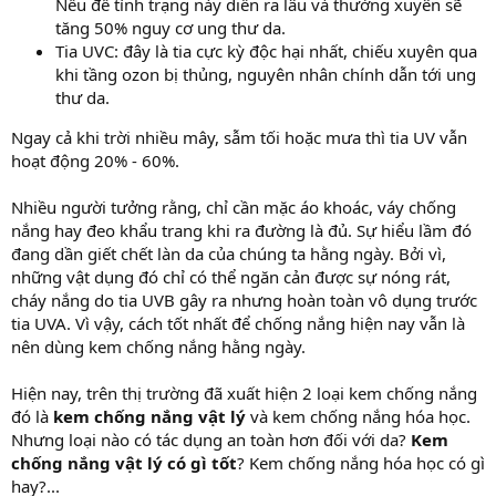
Nếu để tình trạng này diễn ra lâu và thường xuyên sẽ
tăng 50% nguy cơ ung thư da.
Tia UVC: đây là tia cực kỳ độc hại nhất, chiếu xuyên qua
khi tầng ozon bị thủng, nguyên nhân chính dẫn tới ung
thư da.
Ngay cả khi trời nhiều mây, sẫm tối hoặc mưa thì tia UV vẫn
hoạt động 20% - 60%.
Nhiều người tưởng rằng, chỉ cần mặc áo khoác, váy chống
nắng hay đeo khẩu trang khi ra đường là đủ. Sự hiểu lầm đó
đang dần giết chết làn da của chúng ta hằng ngày. Bởi vì,
những vật dụng đó chỉ có thể ngăn cản được sự nóng rát,
cháy nắng do tia UVB gây ra nhưng hoàn toàn vô dụng trước
tia UVA. Vì vậy, cách tốt nhất để chống nắng hiện nay vẫn là
nên dùng kem chống nắng hằng ngày.
Hiện nay, trên thị trường đã xuất hiện 2 loại kem chống nắng
đó là
kem chống nắng vật lý
và kem chống nắng hóa học.
Nhưng loại nào có tác dụng an toàn hơn đối với da?
Kem
chống nắng vật lý có gì tốt
? Kem chống nắng hóa học có gì
hay?...