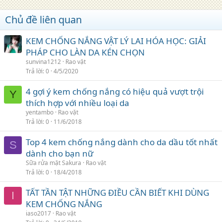
Chủ đề liên quan
KEM CHỐNG NẮNG VẬT LÝ LAI HÓA HỌC: GIẢI
PHÁP CHO LÀN DA KÉN CHỌN
sunvina1212
Rao vặt
Trả lời
0
4/5/2020
4 gợi ý kem chống nắng có hiệu quả vượt trội
Y
thích hợp với nhiều loại da
yentambo
Rao vặt
Trả lời
0
11/6/2018
Top 4 kem chống nắng dành cho da dầu tốt nhất
S
dành cho bạn nữ
Sữa rửa mặt Sakura
Rao vặt
Trả lời
0
18/4/2018
TẤT TẦN TẬT NHỮNG ĐIỀU CẦN BIẾT KHI DÙNG
I
KEM CHỐNG NẮNG
iaso2017
Rao vặt