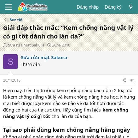
Đăng nhập
Đăng ký
Rao vặt
Giải đáp thắc mắc: “Kem chống nắng vật lý
có gì tốt dành cho làn da?”
T
N
Sữa rửa mặt Sakura
20/4/2018
á
g
c
à
Sữa rửa mặt Sakura
S
g
y
Thành viên
i
đ
ả
ă
n
20/4/2018
#1
g
Hiện nay, trên thị trường kem chống nắng bao gồm 2 loại đó
là kem chống nắng vật lý và kem chống nắng hóa học. Nhưng
ít ai biết được loại kem nào sẽ bảo vệ da tốt hơn dưới tác
động có hại của tia cực tím. Hãy cùng tìm hiểu
kem chống
nắng vật lý có gì tốt
cho làn da của bạn.
Tại sao phải dùng kem chống nắng hằng ngày
Không ai phủ nhận rằng ánh nắng mặt trời đem lại nhiều lợi