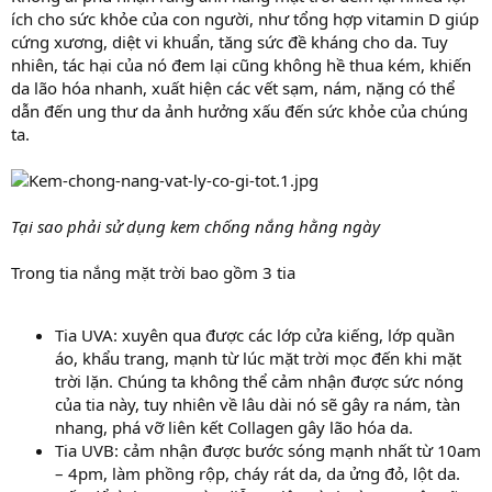
ích cho sức khỏe của con người, như tổng hợp vitamin D giúp
cứng xương, diệt vi khuẩn, tăng sức đề kháng cho da. Tuy
nhiên, tác hại của nó đem lại cũng không hề thua kém, khiến
da lão hóa nhanh, xuất hiện các vết sạm, nám, nặng có thể
dẫn đến ung thư da ảnh hưởng xấu đến sức khỏe của chúng
ta.
Tại sao phải sử dụng kem chống nắng hằng ngày
Trong tia nắng mặt trời bao gồm 3 tia
Tia UVA: xuyên qua được các lớp cửa kiếng, lớp quần
áo, khẩu trang, mạnh từ lúc mặt trời mọc đến khi mặt
trời lặn. Chúng ta không thể cảm nhận được sức nóng
của tia này, tuy nhiên về lâu dài nó sẽ gây ra nám, tàn
nhang, phá vỡ liên kết Collagen gây lão hóa da.
Tia UVB: cảm nhận được bước sóng mạnh nhất từ 10am
– 4pm, làm phồng rộp, cháy rát da, da ửng đỏ, lột da.