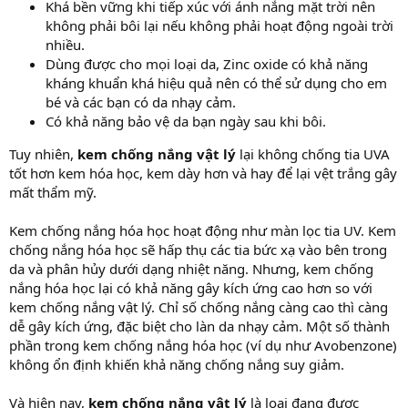
Khá bền vững khi tiếp xúc với ánh nắng mặt trời nên
không phải bôi lại nếu không phải hoạt động ngoài trời
nhiều.
Dùng được cho mọi loại da, Zinc oxide có khả năng
kháng khuẩn khá hiệu quả nên có thể sử dụng cho em
bé và các bạn có da nhạy cảm.
Có khả năng bảo vệ da bạn ngày sau khi bôi.
Tuy nhiên,
kem chống nắng vật lý
lại không chống tia UVA
tốt hơn kem hóa học, kem dày hơn và hay để lại vệt trắng gây
mất thẩm mỹ.
Kem chống nắng hóa học hoạt động như màn lọc tia UV. Kem
chống nắng hóa học sẽ hấp thụ các tia bức xạ vào bên trong
da và phân hủy dưới dạng nhiệt năng. Nhưng, kem chống
nắng hóa học lại có khả năng gây kích ứng cao hơn so với
kem chống nắng vật lý. Chỉ số chống nắng càng cao thì càng
dễ gây kích ứng, đặc biệt cho làn da nhạy cảm. Một số thành
phần trong kem chống nắng hóa học (ví dụ như Avobenzone)
không ổn định khiến khả năng chống nắng suy giảm.
Và hiện nay,
kem chống nắng vật lý
là loại đang được