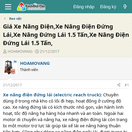
Đăng nhập
Đăng ký
Rao vặt
Giá Xe Nâng Điện,Xe Nâng Điện Đứng
Lái,Xe Nâng Đứng Lái 1.5 Tấn,Xe Nâng Điện
Đứng Lái 1.5 Tấn,
T
N
HOAMOVANG
21/12/2017
á
g
c
à
HOAMOVANG
g
y
Thành viên
i
đ
ả
ă
n
21/12/2017
#1
g
Xe nâng điện đứng lái
(electric reach truck)
:
Chuyên
dùng ở trong nhà kho có lối đi hẹp, hoạt động ở cường độ
cao. Xe nâng đứng lái có kích thước nhỏ gọn, vận hành linh
hoạt, tốc độ nâng hạ hàng hóa nhanh và an toàn. Ngoài hai
motor di chuyển và nâng hạ, xe nâng điện đứng lái còn trang
bị một motor trợ lực lái giúp tài xế lái xe nâng hàng thuận
tiện hơn. Cũng như dòng xe nâng điện ngồi lái, được trang bị