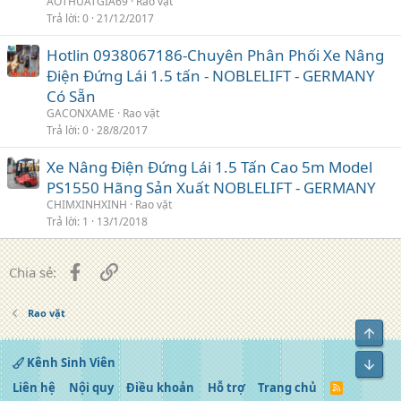
AOTHUATGIA69
Rao vặt
Trả lời
0
21/12/2017
Hotlin 0938067186-Chuyên Phân Phối Xe Nâng
Điện Đứng Lái 1.5 tấn - NOBLELIFT - GERMANY
Có Sẵn
GACONXAME
Rao vặt
Trả lời
0
28/8/2017
Xe Nâng Điện Đứng Lái 1.5 Tấn Cao 5m Model
PS1550 Hãng Sản Xuất NOBLELIFT - GERMANY
CHIMXINHXINH
Rao vặt
Trả lời
1
13/1/2018
Facebook
Liên kết
Chia sẻ:
Rao vặt
Top
Kênh Sinh Viên
Bot
Liên hệ
Nội quy
Điều khoản
Hỗ trợ
Trang chủ
R
S