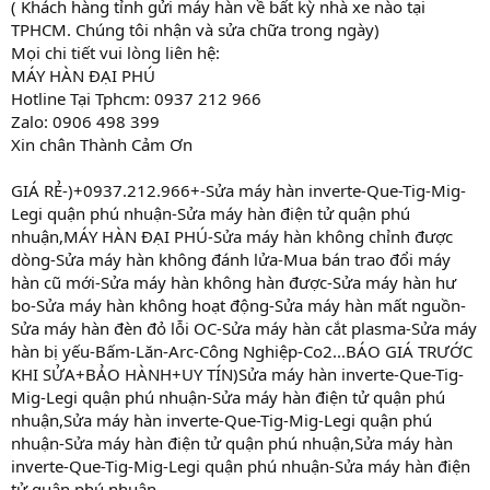
( Khách hàng tỉnh gửi máy hàn về bất kỳ nhà xe nào tại
TPHCM. Chúng tôi nhận và sửa chữa trong ngày)
Mọi chi tiết vui lòng liên hệ:
MÁY HÀN ĐẠI PHÚ
Hotline Tại Tphcm: 0937 212 966
Zalo: 0906 498 399
Xin chân Thành Cảm Ơn
GIÁ RẺ-)+0937.212.966+-Sửa máy hàn inverte-Que-Tig-Mig-
Legi quận phú nhuận-Sửa máy hàn điện tử quận phú
nhuận,MÁY HÀN ĐẠI PHÚ-Sửa máy hàn không chỉnh được
dòng-Sửa máy hàn không đánh lửa-Mua bán trao đổi máy
hàn cũ mới-Sửa máy hàn không hàn được-Sửa máy hàn hư
bo-Sửa máy hàn không hoạt động-Sửa máy hàn mất nguồn-
Sửa máy hàn đèn đỏ lỗi OC-Sửa máy hàn cắt plasma-Sửa máy
hàn bị yếu-Bấm-Lăn-Arc-Công Nghiệp-Co2...BÁO GIÁ TRƯỚC
KHI SỬA+BẢO HÀNH+UY TÍN)Sửa máy hàn inverte-Que-Tig-
Mig-Legi quận phú nhuận-Sửa máy hàn điện tử quận phú
nhuận,Sửa máy hàn inverte-Que-Tig-Mig-Legi quận phú
nhuận-Sửa máy hàn điện tử quận phú nhuận,Sửa máy hàn
inverte-Que-Tig-Mig-Legi quận phú nhuận-Sửa máy hàn điện
tử quận phú nhuận