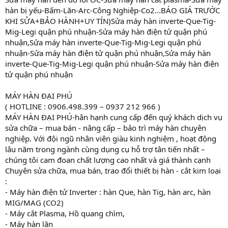
hàn bị yếu-Bấm-Lăn-Arc-Công Nghiệp-Co2...BÁO GIÁ TRƯỚC
KHI SỬA+BẢO HÀNH+UY TÍN)Sửa máy hàn inverte-Que-Tig-
Mig-Legi quận phú nhuận-Sửa máy hàn điện tử quận phú
nhuận,Sửa máy hàn inverte-Que-Tig-Mig-Legi quận phú
nhuận-Sửa máy hàn điện tử quận phú nhuận,Sửa máy hàn
inverte-Que-Tig-Mig-Legi quận phú nhuận-Sửa máy hàn điện
tử quận phú nhuận
MÁY HÀN ĐẠI PHÚ
( HOTLINE : 0906.498.399 – 0937 212 966 )
MÁY HÀN ĐẠI PHÚ-hân hạnh cung cấp đến quý khách dịch vụ
sửa chữa – mua bán - nâng cấp – bảo trì máy hàn chuyên
nghiệp. Với đội ngũ nhân viên giàu kinh nghiệm , hoạt động
lâu năm trong ngành cùng dụng cụ hỗ trợ tân tiến nhất –
chúng tôi cam đoan chất lượng cao nhất và giá thành cạnh
Chuyên sửa chữa, mua bán, trao đổi thiết bị hàn - cắt kim loại
:
- Máy hàn điện tử Inverter : hàn Que, hàn Tig, hàn arc, hàn
MIG/MAG (CO2)
- Máy cắt Plasma, Hồ quang chìm,
- Máy hàn lăn