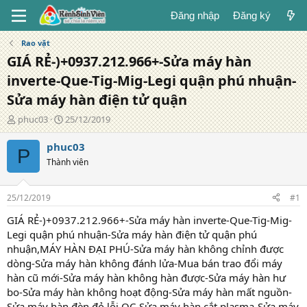
Đăng nhập
Đăng ký
Rao vặt
GIÁ RẺ-)+0937.212.966+-Sửa máy hàn
inverte-Que-Tig-Mig-Legi quận phú nhuận-
Sửa máy hàn điện tử quận
T
N
phuc03
25/12/2019
á
g
c
à
phuc03
P
g
y
Thành viên
i
đ
ả
ă
n
25/12/2019
#1
g
GIÁ RẺ-)+0937.212.966+-Sửa máy hàn inverte-Que-Tig-Mig-
Legi quận phú nhuận-Sửa máy hàn điện tử quận phú
nhuận,MÁY HÀN ĐẠI PHÚ-Sửa máy hàn không chỉnh được
dòng-Sửa máy hàn không đánh lửa-Mua bán trao đổi máy
hàn cũ mới-Sửa máy hàn không hàn được-Sửa máy hàn hư
bo-Sửa máy hàn không hoạt động-Sửa máy hàn mất nguồn-
Sửa máy hàn đèn đỏ lỗi OC-Sửa máy hàn cắt plasma-Sửa máy