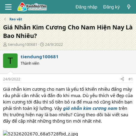
Đăng nhập
Đăng ký
Rao vặt
Giá Nhẫn Kim Cương Cho Nam Hiện Nay Là
Bao Nhiêu?
T
N
tiendung100681
24/9/2022
á
g
c
à
tiendung100681
T
g
y
Thành viên
i
đ
ả
ă
n
24/9/2022
#1
g
Giá nhẫn kim cương cho nam là yếu tố khiến nhiều đấng mày
râu phải cân nhắc và đắn đo khi mua. Dù yêu thích vẻ đẹp của
kim cương tới đâu thì sổ tiền bỏ ra để mua nó cũng khiến bạn
phải tính toán kỹ lưỡng. Vậy
giá nhẫn kim cương nam
trên
thị trường hiện nay là bao nhiêu? Cùng theo dõi bài viết sau
đây để cập nhật những thông tin mới nhất nhé.