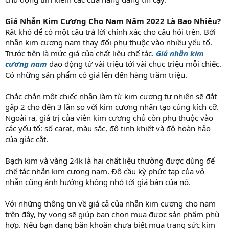
Giá Nhẫn Kim Cương Cho Nam Năm 2022 Là Bao Nhiêu?
Rất khó để có một câu trả lời chính xác cho câu hỏi trên. Bởi
nhẫn kim cương nam thay đổi phụ thuộc vào nhiều yếu tố.
Trước tiên là mức giá của chất liệu chế tác.
Giá nhẫn kim
cương nam
dao động từ vài triệu tới vài chục triệu mỗi chiếc.
Có những sản phẩm có giá lên đến hàng trăm triệu.
Chắc chắn một chiếc nhẫn làm từ kim cương tự nhiên sẽ đắt
gấp 2 cho đến 3 lần so với kim cương nhân tạo cùng kích cỡ.
Ngoài ra, giá trị của viên kim cương chủ còn phụ thuộc vào
các yếu tố: số carat, màu sắc, độ tinh khiết và độ hoàn hảo
của giác cắt.
Bạch kim và vàng 24k là hai chất liệu thường được dùng để
chế tác nhẫn kim cương nam. Độ cầu kỳ phức tạp của vỏ
nhẫn cũng ảnh hưởng không nhỏ tới giá bán của nó.
Với những thông tin về giá cả của nhẫn kim cương cho nam
trên đây, hy vọng sẽ giúp bạn chọn mua được sản phẩm phù
hợp. Nếu bạn đang băn khoăn chưa biết mua trang sức kim