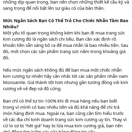
những dịp quan trọng, bạn nên chọn những thiết kế cầu kỳ và
sang trọng để nổi bật lên sự giàu có của bản thân.
Mức Ngân Sách Bạn Có Thể Trả Cho Chiếc Nhẫn Tầm Bao
Nhiêu?
Một yếu tố quan trọng không kém khi bạn đi mua trang sức
kim cương đó là ngân sách chi tiêu. Bạn cần xác định rõ
khoản tiền sẵn sàng bỏ ra để mua nhẫn là bao nhiêu tiền. Sau
đó, mới chọn các sản phẩm trang sức nằm trong khoảng giá
đó.
Nếu mức ngân sách không đủ để bạn mua một chiếc nhẫn
kim cương tự nhiên hãy cân nhắc tới các sản phẩm nhẫn nam
Moissanite. Giá thành tốt hơn nhưng gần tương đồng với kim
cương về vẻ đẹp và độ cứng.
Bạn chỉ có thể tự tin 100% khi đi mua hàng nếu bạn biết
trong ví mình có bao nhiêu tiền và đủ khả năng để chi trả
món hàng định mua. Ngoài ra, bạn cũng cần tìm hiểu trước
về các địa chỉ kinh doanh trang sức kim cương uy tín. Thay vì
cứ lo sợ bị “hét giá” hay bị lừa mua kim cương giả, bạn nên
chủ động tìm kiếm các cửa hàng đáng tin cậy.