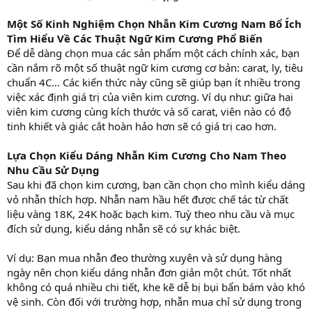
Một Số Kinh Nghiệm Chọn Nhẫn Kim Cương Nam Bổ Ích
Tìm Hiểu Về Các Thuật Ngữ Kim Cương Phổ Biến
Để dễ dàng chọn mua các sản phẩm một cách chính xác, bạn
cần nắm rõ một số thuật ngữ kim cương cơ bản: carat, ly, tiêu
chuẩn 4C… Các kiến thức này cũng sẽ giúp bạn ít nhiều trong
việc xác định giá trị của viên kim cương. Ví dụ như: giữa hai
viên kim cương cùng kích thước và số carat, viên nào có độ
tinh khiết và giác cắt hoàn hảo hơn sẽ có giá trị cao hơn.
Lựa Chọn Kiểu Dáng Nhẫn Kim Cương Cho Nam Theo
Nhu Cầu Sử Dụng
Sau khi đã chọn kim cương, bạn cần chọn cho mình kiểu dáng
vỏ nhẫn thích hợp. Nhẫn nam hầu hết được chế tác từ chất
liệu vàng 18K, 24K hoặc bạch kim. Tuỳ theo nhu cầu và mục
đích sử dụng, kiểu dáng nhẫn sẽ có sự khác biệt.
Ví dụ: Bạn mua nhẫn đeo thường xuyên và sử dụng hàng
ngày nên chọn kiểu dáng nhẫn đơn giản một chút. Tốt nhất
không có quá nhiều chi tiết, khe kẽ dễ bị bụi bẩn bám vào khó
vệ sinh. Còn đối với trường hợp, nhẫn mua chỉ sử dụng trong