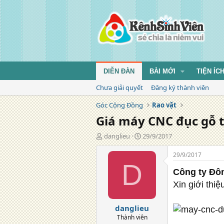
DIỄN ĐÀN
BÀI MỚI
TIỆN ÍC
Chưa giải quyết
Đăng ký thành viên
Góc Cộng Đồng
Rao vặt
Giá máy CNC đục gỗ 
T
N
danglieu
29/9/2017
á
g
c
à
29/9/2017
g
y
D
i
đ
Công ty Đôn
ả
ă
Xin giới thi
n
g
danglieu
Thành viên