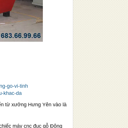
g-go-vi-tinh
u-khac-da
ển từ xưởng Hưng Yên vào là
chiếc máy cnc đục gỗ Đông