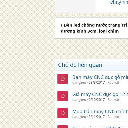
chạy nh
〈 Đèn led chống nước trang trí 
đường kính 3cm, loại chìm
Chủ đề liên quan
Bán máy CNC đục gỗ min
D
danglieu
23/8/2017
Rao vặt
Giá máy CNC đục gỗ 12 đ
D
danglieu
9/10/2017
Rao vặt
Mua bán máy CNC chính h
D
danglieu
3/11/2017
Rao vặt