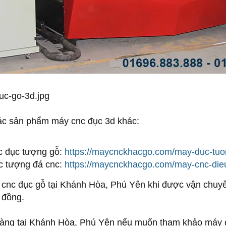
c sản phẩm máy cnc đục 3d khác:
c đục tượng gỗ:
https://maycnckhacgo.com/may-duc-tuon
c tượng đá cnc:
https://maycnckhacgo.com/may-cnc-die
 cnc đục gỗ tại Khánh Hòa, Phú Yên khi được vận chuy
 đồng.
àng tại Khánh Hòa, Phú Yên nếu muốn tham khảo máy 