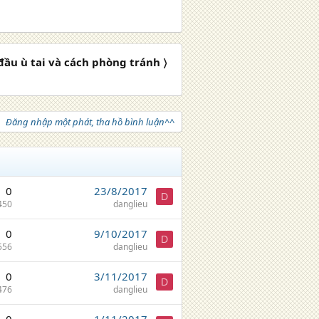
đầu ù tai và cách phòng tránh 〉
Đăng nhập một phát, tha hồ bình luận^^
0
23/8/2017
D
450
danglieu
0
9/10/2017
D
556
danglieu
0
3/11/2017
D
476
danglieu