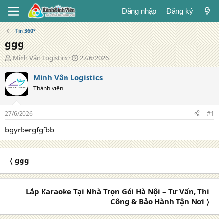
Đăng nhập
Đăng ký
Tin 360°
ggg
T
N
Minh Vân Logistics
27/6/2026
á
g
c
à
Minh Vân Logistics
g
y
Thành viên
i
đ
ả
ă
n
27/6/2026
#1
g
bgyrbergfgfbb
〈 ggg
Lắp Karaoke Tại Nhà Trọn Gói Hà Nội – Tư Vấn, Thi
Công & Bảo Hành Tận Nơi 〉