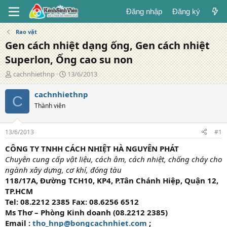
Đăng nhập
Đăng ký
Rao vặt
Gen cách nhiệt dạng ống, Gen cách nhiệt
Superlon, Ống cao su non
T
N
cachnhiethnp
13/6/2013
á
g
c
à
cachnhiethnp
C
g
y
Thành viên
i
đ
ả
ă
n
13/6/2013
#1
g
CÔNG TY TNHH CÁCH NHIỆT HÀ NGUYÊN PHÁT
Chuyên cung cấp vật liệu, cách âm, cách nhiệt, chống cháy cho
ngành xây dựng, cơ khí, đóng tàu
118/17A, Đường TCH10, KP4, P.Tân Chánh Hiệp, Quận 12,
TP.HCM
Tel: 08.2212 2385 Fax: 08.6256 6512
Ms Thơ –
Phòng Kinh doanh (08.2212 2385)
Email :
tho_hnp@bongcachnhiet.com
;