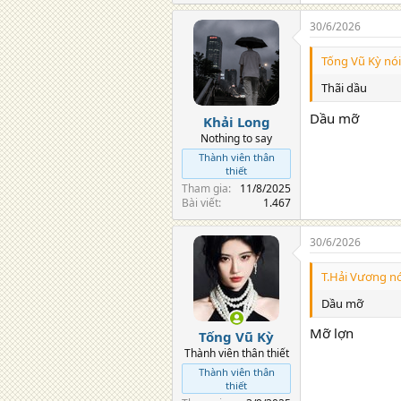
30/6/2026
Tống Vũ Kỳ nói
Thãi dầu
Dầu mỡ
Khải Long
Nothing to say
Thành viên thân
thiết
Tham gia
11/8/2025
Bài viết
1.467
30/6/2026
T.Hải Vương nó
Dầu mỡ
Mỡ lợn
Tống Vũ Kỳ
Thành viên thân thiết
Thành viên thân
thiết