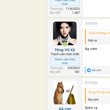
Thành viên thân
thiết
Tham gia
11/8/2025
Bài viết
1.467
3/7/2026
T.Hải Vương nó
Nái rạ
Rạ rơm
Tống Vũ Kỳ
Thành viên thân thiết
Thành viên thân
thiết
Tham gia
3/9/2025
Gà con
R
Bài viết
581
e
a
6/7/2026
c
t
i
Tống Vũ Kỳ nói
o
n
Rạ rơm
s
:
Rơm rạ
Gà con