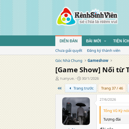
DIỄN ĐÀN
BÀI MỚI
TIỆN ÍC
Chưa giải quyết
Đăng ký thành viên
Góc Nhà Chung
Gameshow
[Game Show] Nối từ T
T
N
тιanyυe.
30/1/2026
á
g
Trang đầu
Trang trước
Trang 37 / 46
c
à
g
y
i
đ
27/6/2026
ả
ă
n
Tống Vũ Kỳ nói
g
Tượng đài
đài các