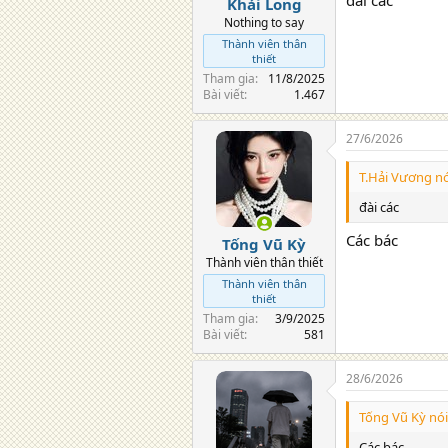
Khải Long
Nothing to say
Thành viên thân
thiết
Tham gia
11/8/2025
Bài viết
1.467
27/6/2026
T.Hải Vương nó
đài các
Các bác
Tống Vũ Kỳ
Thành viên thân thiết
Thành viên thân
thiết
Tham gia
3/9/2025
Bài viết
581
28/6/2026
Tống Vũ Kỳ nói
Các bác