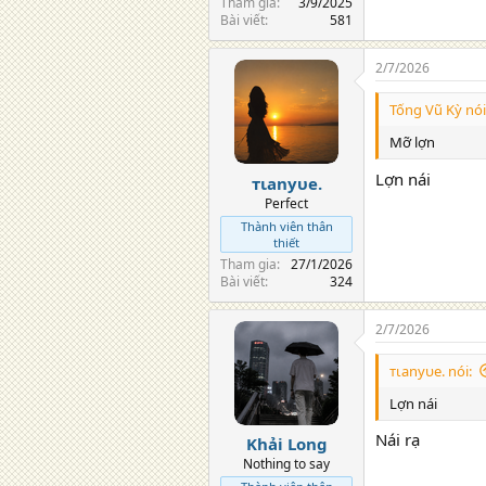
Tham gia
3/9/2025
Bài viết
581
2/7/2026
Tống Vũ Kỳ nói
Mỡ lợn
Lợn nái
тιanyυe.
Perfect
Thành viên thân
thiết
Tham gia
27/1/2026
Bài viết
324
2/7/2026
тιanyυe. nói:
Lợn nái
Nái rạ
Khải Long
Nothing to say