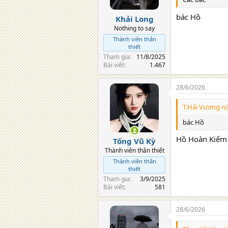
bác Hồ
Khải Long
Nothing to say
Thành viên thân
thiết
Tham gia
11/8/2025
Bài viết
1.467
28/6/2026
T.Hải Vương nó
bác Hồ
Hồ Hoàn Kiếm
Tống Vũ Kỳ
Thành viên thân thiết
Thành viên thân
thiết
Tham gia
3/9/2025
Bài viết
581
28/6/2026