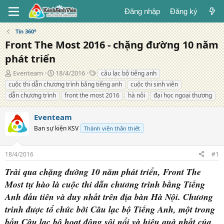
Đăng nhập
Đăng ký
Tin 360°
Front The Most 2016 - chặng đường 10 năm
phát triển
T
N
T
Eventeam
18/4/2016
câu lạc bộ tiếng anh
á
g
ừ
cuộc thi dẫn chương trình bằng tiếng anh
cuộc thi sinh viên
c
à
k
dẫn chương trình
front the most 2016
hà nôi
đại học ngoại thương
g
y
h
i
đ
ó
Eventeam
ả
ă
a
n
Ban sự kiện KSV
Thành viên thân thiết
g
18/4/2016
#1
Trải qua chặng đường 10 năm phát triển, Front The
Most tự hào là cuộc thi dẫn chương trình bằng Tiếng
Anh đầu tiên và duy nhất trên địa bàn Hà Nội. Chương
trình được tổ chức bởi Câu lạc bộ Tiếng Anh, một trong
bốn Câu lạc bộ hoạt động sôi nổi và hiệu quả nhất của