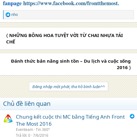
fanpage
https://www.facebook.com/frontthemost
.
nho
R
e
a
c
〈 NHỮNG BÔNG HOA TUYỆT VỜI TỪ CHAI NHỰA TÁI
t
i
CHẾ
o
n
s
Đánh thức bản năng sinh tồn – Du lịch và cuộc sống
:
2016 〉
Đăng nhập một phát, tha hồ bình luận^^
Chủ đề liên quan
Chung kết cuộc thi MC bằng Tiếng Anh Front
The Most 2016
Eventeam
Tin 360°
Trả lời
0
7/6/2016