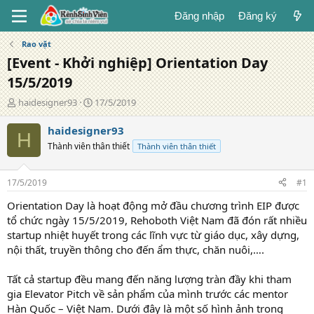
Đăng nhập
Đăng ký
Rao vặt
[Event - Khởi nghiệp] Orientation Day
15/5/2019
T
N
haidesigner93
17/5/2019
á
g
c
à
haidesigner93
H
g
y
Thành viên thân thiết
Thành viên thân thiết
i
đ
ả
ă
n
17/5/2019
#1
g
Orientation Day là hoạt động mở đầu chương trình EIP được
tổ chức ngày 15/5/2019, Rehoboth Việt Nam đã đón rất nhiều
startup nhiệt huyết trong các lĩnh vực từ giáo dục, xây dựng,
nội thất, truyền thông cho đến ẩm thực, chăn nuôi,….
Tất cả startup đều mang đến năng lượng tràn đầy khi tham
gia Elevator Pitch về sản phẩm của mình trước các mentor
Hàn Quốc – Việt Nam. Dưới đây là một số hình ảnh trong