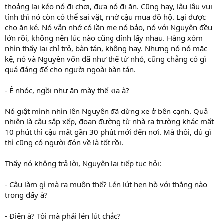
thoảng lại kéo nó đi chơi, đưa nó đi ăn. Cũng hay, lâu lâu vui
tính thì nó còn có thể sai vặt, nhờ cậu mua đồ hộ. Lại được
cho ăn ké. Nó vẫn nhớ có lần mẹ nó bảo, nó với Nguyên đều
lớn rồi, không nên lúc nào cũng dính lấy nhau. Hàng xóm
nhìn thấy lại chỉ trỏ, bàn tán, không hay. Nhưng nó nó mặc
kệ, nó và Nguyên vốn đã như thế từ nhỏ, cũng chẳng có gì
quá đáng để cho người ngoài bàn tán.
- Ê nhóc, ngồi như ăn mày thế kia à?
Nó giật mình nhìn lên Nguyên đã dừng xe ở bên cạnh. Quả
nhiên là cậu sắp xếp, đoạn đường từ nhà ra trường khác mất
10 phút thì cậu mất gần 30 phút mới đến nơi. Mà thôi, dù gì
thì cũng có người đón về là tốt rồi.
Thấy nó không trả lời, Nguyên lại tiếp tục hỏi:
- Cậu làm gì mà ra muộn thế? Lén lút hẹn hò với thằng nào
trong đấy à?
- Điên à? Tôi mà phải lén lút chắc?