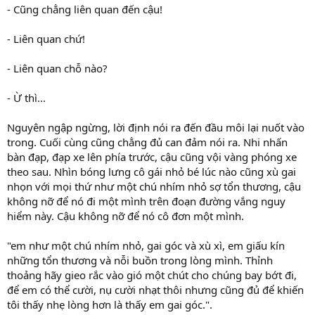
- Cũng chẳng liên quan đến cậu!
- Liên quan chứ!
- Liên quan chỗ nào?
- Ừ thì...
Nguyên ngập ngừng, lời định nói ra đến đầu môi lại nuốt vào
trong. Cuối cùng cũng chẳng đủ can đảm nói ra. Nhi nhấn
bàn đạp, đạp xe lên phía trước, cậu cũng vội vàng phóng xe
theo sau. Nhìn bóng lưng cô gái nhỏ bé lúc nào cũng xù gai
nhọn với mọi thứ như một chú nhím nhỏ sợ tổn thương, cậu
không nỡ để nó đi một mình trên đoạn đường vắng nguy
hiểm này. Cậu không nỡ để nó cô đơn một mình.
"em như một chú nhím nhỏ, gai góc và xù xì, em giấu kín
những tổn thương và nỗi buồn trong lòng mình. Thỉnh
thoảng hãy gieo rắc vào gió một chút cho chúng bay bớt đi,
để em có thể cười, nụ cười nhạt thôi nhưng cũng đủ để khiến
tôi thấy nhẹ lòng hơn là thấy em gai góc.".