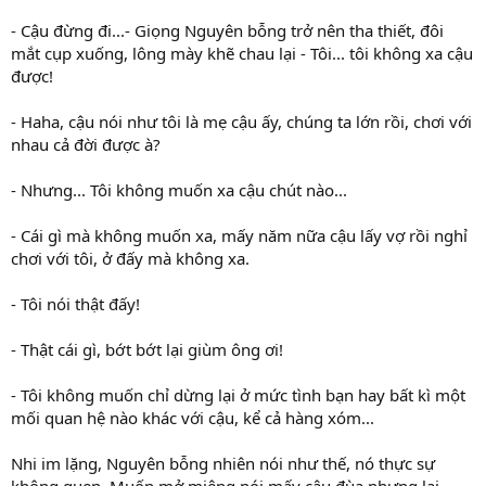
- Cậu đừng đi...- Giọng Nguyên bỗng trở nên tha thiết, đôi
mắt cụp xuống, lông mày khẽ chau lại - Tôi... tôi không xa cậu
được!
- Haha, cậu nói như tôi là mẹ cậu ấy, chúng ta lớn rồi, chơi với
nhau cả đời được à?
- Nhưng... Tôi không muốn xa cậu chút nào...
- Cái gì mà không muốn xa, mấy năm nữa cậu lấy vợ rồi nghỉ
chơi với tôi, ở đấy mà không xa.
- Tôi nói thật đấy!
- Thật cái gì, bớt bớt lại giùm ông ơi!
- Tôi không muốn chỉ dừng lại ở mức tình bạn hay bất kì một
mối quan hệ nào khác với cậu, kể cả hàng xóm...
Nhi im lặng, Nguyên bỗng nhiên nói như thế, nó thực sự