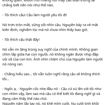
không quen. Muốn mở miệng nói mấy câu đùa nhưng lại
chẳng biết nên nói như thế nào.
- Tôi thích cậu! Cậu làm người yêu tôi đi!
Nó trợn tròn mắt, sửng sốt nhìn cậu. Nguyên bày ra vẻ mặt
kiên định, nghiêm túc mà nó chưa nhìn thấy bao giờ.
- Tôi thích cậu thật đấy!
Nó vẫn im lặng trong suy nghĩ của chính mình. Không gian
chìm lấp giữa hai con người, nó không ngăn được nhịp đập
vội vã của con tim. Ánh nhìn chăm chú của Nguyên làm người
nó nóng ran.
- Chẳng hiểu sao... tôi vẫn luôn nghĩ rằng cậu sẽ không thích
tôi...
- Ngốc ạ, - Nguyên cốc nhẹ đầu nó - Cậu cứ xù lên với tôi như
con nhím vậy, làm sao mà cậu có thể biết tôi đang nghĩ gì và
đang cảm thấy thế nào chứ.
Nguyên nắm lấy tay nó, nó khẽ mỉm cười. Nụ cười tinh khôi