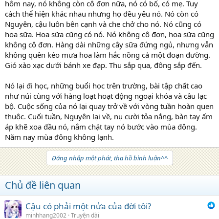
hôm nay, nó không còn cô đơn nữa, nó có bố, có mẹ. Tuy
cách thể hiện khác nhau nhưng họ đều yêu nó. Nó còn có
Nguyên, cậu luôn bên cạnh và che chở cho nó. Nó cũng có
hoa sữa. Hoa sữa cũng có nó. Nó không cô đơn, hoa sữa cũng
không cô đơn. Hàng dài những cây sữa đứng ngủ, nhưng vẫn
không quên kéo mưa hoa làm hắc nồng cả một đoạn đường.
Gió xào xạc dưới bánh xe đạp. Thu sắp qua, đông sắp đến.
Nó lại đi học, những buổi học trên trường, bài tập chất cao
như núi cùng với hàng loạt hoạt động ngoại khóa và câu lạc
bộ. Cuộc sống của nó lại quay trở về với vòng tuần hoàn quen
thuộc. Cuối tuần, Nguyên lại về, nụ cười tỏa nắng, bàn tay ấm
áp khẽ xoa đầu nó, nắm chặt tay nó bước vào mùa đông.
Năm nay mùa đông không lạnh.
Đăng nhập một phát, tha hồ bình luận^^
Chủ đề liên quan
Cậu có phải một nửa của đời tôi?
minhhang2002
Truyện dài