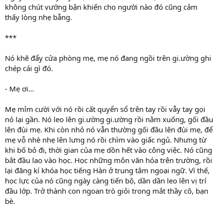
không chút vướng bận khiến cho người nào đó cũng cảm
thấy lòng nhẹ bẫng.
***
Nó khẽ đẩy cửa phòng mẹ, mẹ nó đang ngồi trên gi.ường ghi
chép cái gì đó.
- Mẹ ơi...
Mẹ mỉm cười với nó rồi cất quyển sổ trên tay rồi vẫy tay gọi
nó lại gần. Nó leo lên gi.ường gi.ường rồi nằm xuống, gối đầu
lên đùi mẹ. Khi còn nhỏ nó vẫn thường gối đầu lên đùi mẹ, để
mẹ vỗ nhè nhẹ lên lưng nó rồi chìm vào giấc ngủ. Nhưng từ
khi bố bỏ đi, thời gian của mẹ dồn hết vào công việc. Nó cũng
bắt đầu lao vào học. Học những môn văn hóa trên trường, rồi
lại đăng kí khóa học tiếng Hàn ở trung tâm ngoại ngữ. Vì thế,
học lực của nó cũng ngày càng tiến bộ, dần dần leo lên vị trí
đầu lớp. Trở thành con ngoan trò giỏi trong mắt thầy cô, bạn
bè.