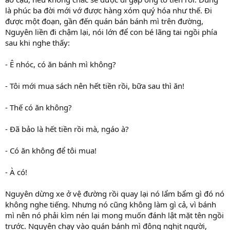
là phúc ba đời mới vớ được hàng xóm quý hóa như thế. Đi
được một đoạn, gần đến quán bán bánh mì trên đường,
Nguyên liền đi chậm lại, nói lớn để con bé lãng tai ngồi phía
sau khi nghe thấy:
- Ê nhóc, có ăn bánh mì không?
- Tôi mới mua sách nên hết tiền rồi, bữa sau thì ăn!
- Thế có ăn không?
- Đã bảo là hết tiền rồi mà, ngáo à?
- Có ăn không để tôi mua!
- À có!
Nguyên dừng xe ở vệ đường rồi quay lại nó lẩm bẩm gì đó nó
không nghe tiếng. Nhưng nó cũng không làm gì cả, vì bánh
mì nên nó phải kìm nén lại mong muốn đánh lật mặt tên ngồi
trước. Nguyên chạy vào quán bánh mì đông nghịt người,