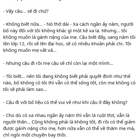
- Vậy cậu... sẽ đi chứ?
- Không biết nữa... - Nó thở dài - Xa cách ngần ấy năm, người
bố này đối với tôi không khác gì một kẻ xa lạ. Nhưng... tôi
không muốn là gánh nặng của mẹ. Cậu biết đấy, sang năm tôi
lên lớp 12, rồi sẽ lên đại học, sẽ có nhiều khoản phải chi. Tôi
không muốn mẹ vất vả...
- Nhưng cậu đi rồi mẹ cậu sẽ chỉ còn lại một mình...
- Tôi biết... nên tôi đang không biết phải quyết định như thế
nào, bố không có tôi thì vẫn có thể sống tốt, còn mẹ không có
tôi sẽ phải làm sao...
- Cậu đi với bố liệu có thể vui vẻ như khi cậu ở đây không?
- Cho dù có xa nhau ngần ấy năm thì vẫn là ruột thịt, vẫn là
người thân... Cũng không phải là không tốt, đi rồi có thể giảm
được gánh nặng cho mẹ, hơn nữa vẫn có thể về thăm mẹ mà,
chỉ ngồi một chuyến bay thôi.