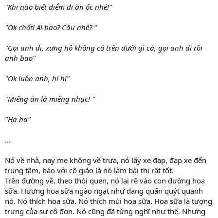
"Khi nào biết điểm đi ăn ốc nhé!"
"Ok chốt! Ai bao? Cậu nhé? "
"Gọi anh đi, xưng hô không có trên dưới gì cả, gọi anh đi rồi
anh bao"
"Ok luôn anh, hi hi"
"Miếng ăn là miếng nhục! "
"Ha ha"
...
Nó về nhà, nay mẹ không về trưa, nó lấy xe đạp, đạp xe đến
trung tâm, báo với cô giáo là nó làm bài thi rất tốt.
Trên đường về, theo thói quen, nó lại rẽ vào con đường hoa
sữa. Hương hoa sữa ngào ngạt như đang quấn quýt quanh
nó. Nó thích hoa sữa. Nó thích mùi hoa sữa. Hoa sữa là tượng
trưng của sự cô đơn. Nó cũng đã từng nghĩ như thế. Nhưng