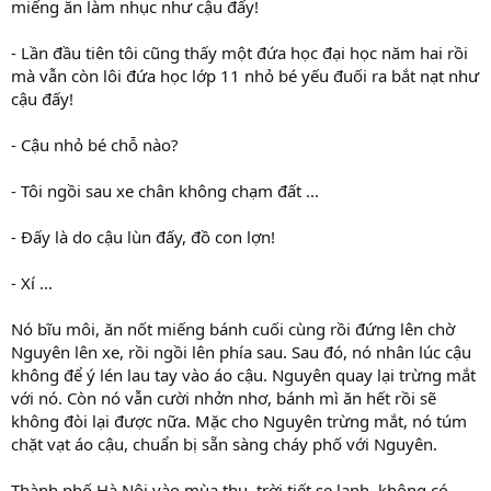
miếng ăn làm nhục như cậu đấy!
- Lần đầu tiên tôi cũng thấy một đứa học đại học năm hai rồi
mà vẫn còn lôi đứa học lớp 11 nhỏ bé yếu đuối ra bắt nạt như
cậu đấy!
- Cậu nhỏ bé chỗ nào?
- Tôi ngồi sau xe chân không chạm đất ...
- Đấy là do cậu lùn đấy, đồ con lợn!
- Xí ...
Nó bĩu môi, ăn nốt miếng bánh cuối cùng rồi đứng lên chờ
Nguyên lên xe, rồi ngồi lên phía sau. Sau đó, nó nhân lúc cậu
không để ý lén lau tay vào áo cậu. Nguyên quay lại trừng mắt
với nó. Còn nó vẫn cười nhởn nhơ, bánh mì ăn hết rồi sẽ
không đòi lại được nữa. Mặc cho Nguyên trừng mắt, nó túm
chặt vạt áo cậu, chuẩn bị sẵn sàng cháy phố với Nguyên.
Thành phố Hà Nội vào mùa thu, trời tiết se lạnh, không có