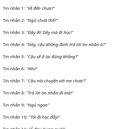
Tin nhắn 1:
"Về đến chưa?"
Tin nhắn 2:
"Ngủ chưa thế?"
Tin nhắn 3:
"Dậy đi! Dậy mà đi học!"
Tin nhắn 4: "
Này, cậu không định trả lời tin nhắn à?"
Tin nhắn 5:
"Cậu sẽ ở lại đúng không?
"
Tin nhắn 6:
"Nhi!"
Tin nhắn 7: "
Cậu nói chuyện với mẹ chưa?"
Tin nhắn 8:
"Trả lời tin nhắn đi mà!"
Tin nhắn 9:
"Ngủ ngon"
Tin nhắn 10:
"Tôi đi học đây!"
Tin nhắn 11: "
Ê đau bụng quá!''