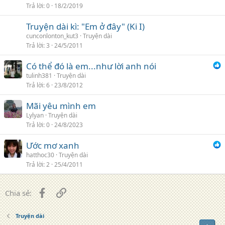
Trả lời
0
18/2/2019
Truyện dài kì: "Em ở đây" (Ki I)
cunconlonton_kut3
Truyện dài
Trả lời
3
24/5/2011
Có thể đó là em...như lời anh nói
tulinh381
Truyện dài
Trả lời
6
23/8/2012
Mãi yêu mình em
Lylyan
Truyện dài
Trả lời
0
24/8/2023
Ước mơ xanh
hatthoc30
Truyện dài
Trả lời
2
25/4/2011
Facebook
Liên kết
Chia sẻ:
Truyện dài