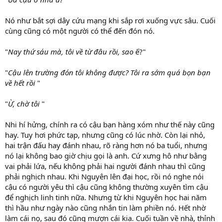
Nó như bắt sợi dây cứu mạng khi sắp rơi xuống vực sâu. Cuối
cùng cũng có một người có thể đến đón nó.
"
Nay thứ sáu mà, tôi về từ đâu rồi, sao
ế?"
"
Cậu lên trường đón tôi không được? Tôi ra sớm quá bọn bạn
về hết rồi
"
"
Ừ, chờ tôi
"
Nhi hí hửng, chính ra có cậu bạn hàng xóm như thế này cũng
hay. Tuy hơi phức tạp, nhưng cũng có lúc nhờ. Còn lại nhỏ,
hai trận đấu hay đánh nhau, rõ ràng hơn nó ba tuổi, nhưng
nó lại không bao giờ chịu gọi là anh. Cứ xưng hô như bằng
vai phải lứa, nếu không phải hai người đánh nhau thì cũng
phải nghịch nhau. Khi Nguyên lên đại học, rồi nó nghe nói
cậu có người yêu thì cậu cũng không thường xuyên tìm cậu
để nghịch linh tinh nữa. Nhưng từ khi Nguyên học hai năm
thì hầu như ngày nào cũng nhắn tin làm phiền nó. Hết nhờ
làm cái nọ, sau đó cũng mượn cái kia. Cuối tuần về nhà, thỉnh