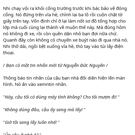
Nhi chạy vội ra khỏi cổng trường trước khi bác bảo vệ đóng
cổng. Nó đứng trên vỉa hè, chỉnh lại ba lô rồi cuộn chặt tờ
giấy trên tay. Vốn định chỉ ở lại làm nốt sơ đồ tổng hợp cho
lớp mà cuối cùng lại thành về muộn thế này. Mà đúng hôm
nó không đi xe, rồi còn quên dặn nhỏ bạn đợi nữa chứ.
Quanh đây còn không có chuyến xe buýt nào đi qua nhà nó.
Nhi thở dài, ngồi bệt xuống vỉa hè, thò tay vào túi lấy điện
thoại.
/
Bạn có một tin nhắn mới từ Nguyễn Đức Nguyên
/
Thông báo tin nhắn của cậu bạn nhà đối diện hiện lên màn
hình. Nó ấn vào xemntin nhắn.
"
Này, cậu tối có dùng máy tính không? Cho tôi mượn đi!
"
"
Không dùng đâu, cậu ấy sang mà lấy!
"
"
Giờ tôi sang lấy luôn nhé!
"
"
Ủa cậu ở nhà à?
"