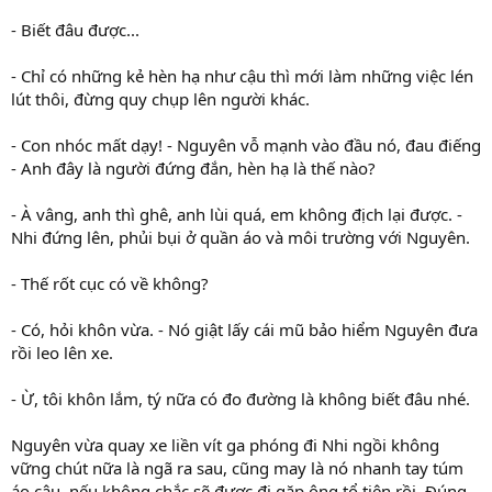
- Biết đâu được...
- Chỉ có những kẻ hèn hạ như cậu thì mới làm những việc lén
lút thôi, đừng quy chụp lên người khác.
- Con nhóc mất dạy! - Nguyên vỗ mạnh vào đầu nó, đau điếng
- Anh đây là người đứng đắn, hèn hạ là thế nào?
- À vâng, anh thì ghê, anh lùi quá, em không địch lại được. -
Nhi đứng lên, phủi bụi ở quần áo và môi trường với Nguyên.
- Thế rốt cục có về không?
- Có, hỏi khôn vừa. - Nó giật lấy cái mũ bảo hiểm Nguyên đưa
rồi leo lên xe.
- Ừ, tôi khôn lắm, tý nữa có đo đường là không biết đâu nhé.
Nguyên vừa quay xe liền vít ga phóng đi Nhi ngồi không
vững chút nữa là ngã ra sau, cũng may là nó nhanh tay túm
áo cậu, nếu không chắc sẽ được đi gặp ông tổ tiên rồi. Đúng