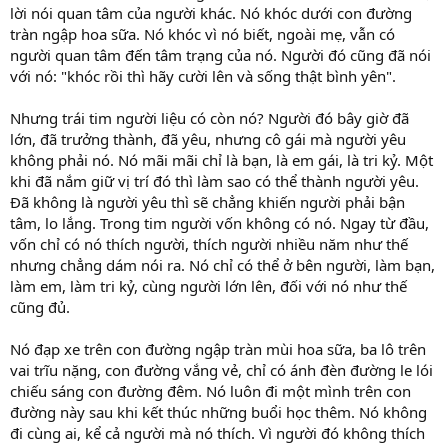
lời nói quan tâm của người khác. Nó khóc dưới con đường
tràn ngập hoa sữa. Nó khóc vì nó biết, ngoài mẹ, vẫn có
người quan tâm đến tâm trạng của nó. Người đó cũng đã nói
với nó: "khóc rồi thì hãy cười lên và sống thật bình yên".
Nhưng trái tim người liệu có còn nó? Người đó bây giờ đã
lớn, đã trưởng thành, đã yêu, nhưng cô gái mà người yêu
không phải nó. Nó mãi mãi chỉ là bạn, là em gái, là tri kỷ. Một
khi đã nắm giữ vị trí đó thì làm sao có thể thành người yêu.
Đã không là người yêu thì sẽ chẳng khiến người phải bận
tâm, lo lắng. Trong tim người vốn không có nó. Ngay từ đầu,
vốn chỉ có nó thích người, thích người nhiều năm như thế
nhưng chẳng dám nói ra. Nó chỉ có thể ở bên người, làm bạn,
làm em, làm tri kỷ, cùng người lớn lên, đối với nó như thế
cũng đủ.
Nó đạp xe trên con đường ngập tràn mùi hoa sữa, ba lô trên
vai trĩu nặng, con đường vắng vẻ, chỉ có ánh đèn đường le lói
chiếu sáng con đường đêm. Nó luôn đi một mình trên con
đường này sau khi kết thúc những buổi học thêm. Nó không
đi cùng ai, kể cả người mà nó thích. Vì người đó không thích