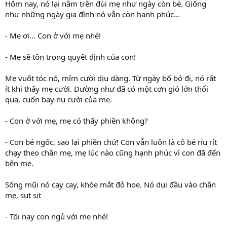
Hôm nay, nó lại nằm trên đùi mẹ như ngày còn bé. Giống
như những ngày gia đình nó vẫn còn hạnh phúc...
- Mẹ ơi... Con ở với mẹ nhé!
- Mẹ sẽ tôn trọng quyết định của con!
Mẹ vuốt tóc nó, mỉm cười dịu dàng. Từ ngày bố bỏ đi, nó rất
ít khi thấy mẹ cười. Dường như đã có một cơn gió lớn thổi
qua, cuốn bay nụ cười của mẹ.
- Con ở với mẹ, mẹ có thấy phiền không?
- Con bé ngốc, sao lại phiền chứ! Con vẫn luôn là cô bé ríu rít
chạy theo chân mẹ, mẹ lúc nào cũng hạnh phúc vì con đã đến
bên mẹ.
Sống mũi nó cay cay, khóe mắt đỏ hoe. Nó dụi đầu vào chân
mẹ, sụt sịt
- Tối nay con ngủ với mẹ nhé!