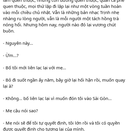
làm quen thuộc, những con đường quen thuộc, quán cà phê
quen thuộc, mọi thứ lặp đi lặp lại như một vòng tuần hoàn
vào mỗi chiều chủ nhật. Vẫn là những bản nhạc Trịnh nhẹ
nhàng ru lòng người, vẫn là mỗi người một tách hồng trà
nóng hổi. Nhưng hôm nay, người nào đó lại vương chút
buồn.
- Nguyên này...
- Ừm...?
- Bố tôi mới liên lạc lại với mẹ...
- Bỏ đi suốt ngần ấy năm, bây giờ lại hối hận rồi, muốn quay
lại à?
- Không... bố liên lạc lại vì muốn đón tôi vào Sài Gòn...
- Mẹ cậu nói sao?
- Mẹ nói sẽ để tôi tự quyết định, tôi lớn rồi và tôi có quyền
được quyết định cho tương lai của mình.