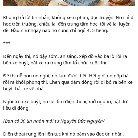
Không trả lời tin nhắn, không xem phim, đọc truyện. Nó chỉ đi
học trên trường, chiều lại đến trung tâm học, tối về lại luyện
đề. Hầu như ngày nào nó cũng chỉ ngủ 4, 5 tiếng.
***
Đến ngày thi, nó dậy sớm, ăn sáng, xếp đồ vào ba lô rồi ra
bến xe buýt, bắt xe ra trung tâm tổ chức cuộc thi.
Đề thi dễ hơn nó nghĩ, nó làm được hết. Hết giờ, nó nộp bài
rồi ra khỏi phòng thi. Chen qua đám đông rồi đi bộ ra bến xe
buýt, bắt xe về nhà.
Ngồi trên xe buýt, nó lục tìm điện thoại, mở nguồn, bật dữ
liệu di động.
/
Bạn có 30 tin nhắn mới từ Nguyễn Đức Nguyên/
Điện thoại rung lên liên tục khi nó bấm vào đọc tin nhắn.