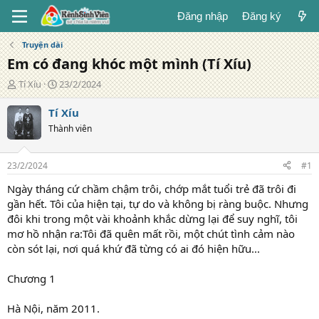
Đăng nhập
Đăng ký
Truyện dài
Em có đang khóc một mình (Tí Xíu)
T
N
Tí Xíu
23/2/2024
á
g
c
à
Tí Xíu
g
y
Thành viên
i
đ
ả
ă
n
23/2/2024
#1
g
Ngày tháng cứ chầm chậm trôi, chớp mắt tuổi trẻ đã trôi đi
gần hết. Tôi của hiện tại, tự do và không bị ràng buộc. Nhưng
đôi khi trong một vài khoảnh khắc dừng lại để suy nghĩ, tôi
mơ hồ nhận ra:Tôi đã quên mất rồi, một chút tình cảm nào
còn sót lại, nơi quá khứ đã từng có ai đó hiện hữu...
Chương 1
Hà Nội, năm 2011.