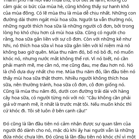
cảm giác oi bức của mùa hè, cũng không thấy sự hanh khô
của mùa đông. Có lẽ mùa thu là mùa dễ chịu nhất. Những con
đường dài thơm ngát mùi hoa sữa. Người ta vẫn thường nói,
những người thích hoa sữa là những người cô đơn, bởi trong
lòng họ khó chịu hơn cả mùi hoa sữa. Cũng có người cho
rằng, hoa sữa gắn liền với sự cô đơn. Còn với những kẻ như
Nhi, nó thích hoa sữa vì hoa sữa gắn liền với kỉ niệm mà nó
không bao giờ quên. Mùa thu năm đó, bố nó bỏ đi, nó muốn
khóc nó, nhưng nước mắt không thể rơi. Vì nó biết, nó cần
phải mạnh mẽ, mẹ cần nó, mẹ cũng đau, mẹ đau hơn nó. Nó
là chỗ dựa duy nhất cho mẹ. Mùa thu năm đó, lần đầu tiên nó
thấy mùi hoa sữa thật thơm. Nhiều người không thích hoa
sữa, nên thường tránh, hoa sữa cô đơn, cô đơn giống nó.
Cũng là mùa thu năm đó, dưới con đường trải dài với hàng
cây hoa sữa, có người từng nói với nó: "Cậu không cần phải
giả vờ mạnh mẽ, ít nhất là trước mặt tôi. Nếu muốn khóc thì
cứ khóc đi. Tôi sẽ luôn ở bên cạnh cậu!"
Đó cũng là lần đầu tiên nó cảm nhận được sự quan tâm của
người đó dành cho nó, mặc dù khi ấy hai người vẫn là những
đứa nhóc chưa lớn. Đó cũng là lần đầu tiên nó khóc chỉ vì một