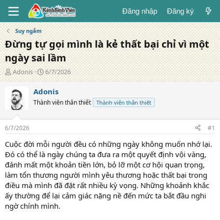
Đăng nhập
Đăng ký
Suy ngẫm
Đừng tự gọi mình là kẻ thất bại chỉ vì một
ngày sai lầm
T
N
Adonis
6/7/2026
á
g
c
à
Adonis
g
y
Thành viên thân thiết
Thành viên thân thiết
i
đ
ả
ă
n
6/7/2026
#1
g
Cuộc đời mỗi người đều có những ngày không muốn nhớ lại.
Đó có thể là ngày chúng ta đưa ra một quyết định vội vàng,
đánh mất một khoản tiền lớn, bỏ lỡ một cơ hội quan trọng,
làm tổn thương người mình yêu thương hoặc thất bại trong
điều mà mình đã đặt rất nhiều kỳ vọng. Những khoảnh khắc
ấy thường để lại cảm giác nặng nề đến mức ta bắt đầu nghi
ngờ chính mình.