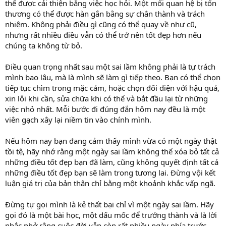
thể được cải thiện bằng việc học hỏi. Một mối quan hệ bị tổn
thương có thể được hàn gắn bằng sự chân thành và trách
nhiệm. Không phải điều gì cũng có thể quay về như cũ,
nhưng rất nhiều điều vẫn có thể trở nên tốt đẹp hơn nếu
chúng ta không từ bỏ.
Điều quan trọng nhất sau một sai lầm không phải là tự trách
mình bao lâu, mà là mình sẽ làm gì tiếp theo. Bạn có thể chọn
tiếp tục chìm trong mặc cảm, hoặc chọn đối diện với hậu quả,
xin lỗi khi cần, sửa chữa khi có thể và bắt đầu lại từ những
việc nhỏ nhất. Mỗi bước đi đúng đắn hôm nay đều là một
viên gạch xây lại niềm tin vào chính mình.
Nếu hôm nay bạn đang cảm thấy mình vừa có một ngày thật
tồi tệ, hãy nhớ rằng một ngày sai lầm không thể xóa bỏ tất cả
những điều tốt đẹp bạn đã làm, cũng không quyết định tất cả
những điều tốt đẹp bạn sẽ làm trong tương lai. Đừng vội kết
luận giá trị của bản thân chỉ bằng một khoảnh khắc vấp ngã.
Đừng tự gọi mình là kẻ thất bại chỉ vì một ngày sai lầm. Hãy
gọi đó là một bài học, một dấu mốc để trưởng thành và là lời
nhắc nhở rằng cuộc đời vẫn còn rất nhiều ngày phía trước