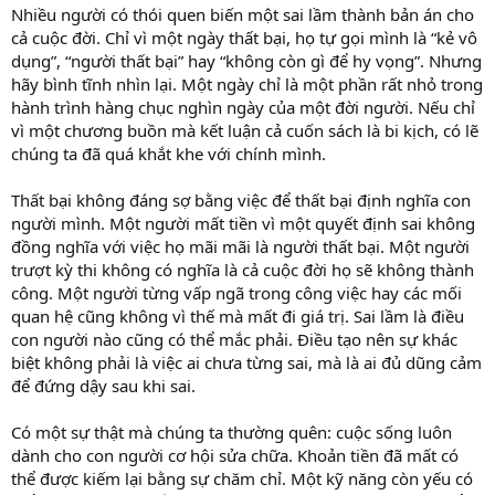
Nhiều người có thói quen biến một sai lầm thành bản án cho
cả cuộc đời. Chỉ vì một ngày thất bại, họ tự gọi mình là “kẻ vô
dụng”, “người thất bại” hay “không còn gì để hy vọng”. Nhưng
hãy bình tĩnh nhìn lại. Một ngày chỉ là một phần rất nhỏ trong
hành trình hàng chục nghìn ngày của một đời người. Nếu chỉ
vì một chương buồn mà kết luận cả cuốn sách là bi kịch, có lẽ
chúng ta đã quá khắt khe với chính mình.
Thất bại không đáng sợ bằng việc để thất bại định nghĩa con
người mình. Một người mất tiền vì một quyết định sai không
đồng nghĩa với việc họ mãi mãi là người thất bại. Một người
trượt kỳ thi không có nghĩa là cả cuộc đời họ sẽ không thành
công. Một người từng vấp ngã trong công việc hay các mối
quan hệ cũng không vì thế mà mất đi giá trị. Sai lầm là điều
con người nào cũng có thể mắc phải. Điều tạo nên sự khác
biệt không phải là việc ai chưa từng sai, mà là ai đủ dũng cảm
để đứng dậy sau khi sai.
Có một sự thật mà chúng ta thường quên: cuộc sống luôn
dành cho con người cơ hội sửa chữa. Khoản tiền đã mất có
thể được kiếm lại bằng sự chăm chỉ. Một kỹ năng còn yếu có