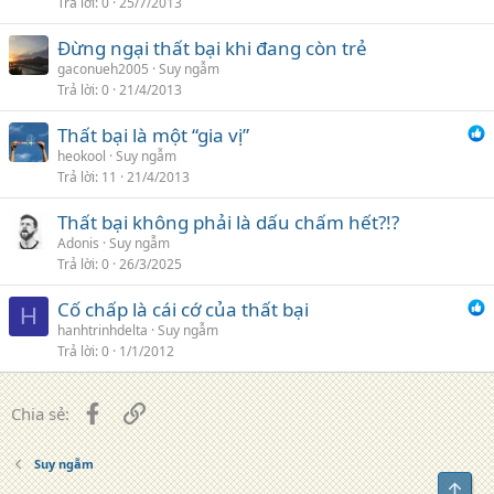
Trả lời
0
25/7/2013
Đừng ngại thất bại khi đang còn trẻ
gaconueh2005
Suy ngẫm
Trả lời
0
21/4/2013
Thất bại là một “gia vị”
heokool
Suy ngẫm
Trả lời
11
21/4/2013
Thất bại không phải là dấu chấm hết?!?
Adonis
Suy ngẫm
Trả lời
0
26/3/2025
Cố chấp là cái cớ của thất bại
H
hanhtrinhdelta
Suy ngẫm
Trả lời
0
1/1/2012
Facebook
Liên kết
Chia sẻ:
Suy ngẫm
Top