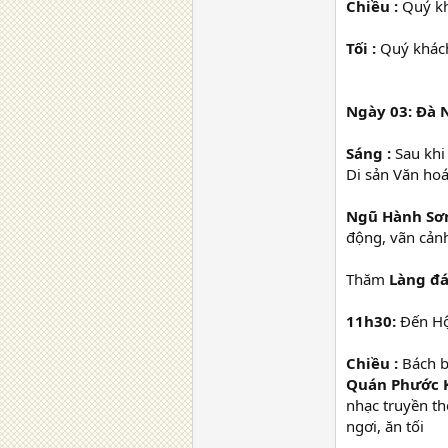
Chiều :
Quý kh
Tối :
Quý khách
Ngày 03: Đà N
Sáng :
Sau khi
Di sản Văn ho
Ngũ Hành Sơ
động, vãn cảnh
Thăm
Làng đ
11h30:
Đến Hội
Chiều :
Bách 
Quán Phước K
nhạc truyền t
ngơi, ăn tối