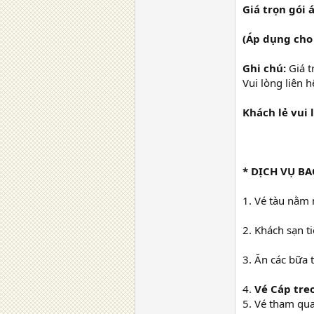
Giá trọn gói 
(Áp dụng cho 
Ghi chú:
Giá t
Vui lòng liên h
Khách lẻ vui l
* DỊCH VỤ B
1. Vé tàu nằm
2. Khách sạn t
3. Ăn các bữa 
4.
Vé Cáp tre
5. Vé tham qu