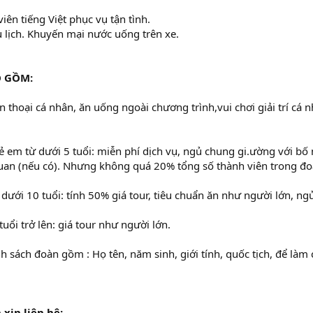
iên tiếng Việt phục vụ tận tình.
 lịch. Khuyến mại nước uống trên xe.
O GỒM:
ện thoại cá nhân, ăn uống ngoài chương trình,vui chơi giải trí cá
ẻ em từ dưới 5 tuổi: miễn phí dịch vụ, ngủ chung gi.ường với bố 
quan (nếu có). Nhưng không quá 20% tổng số thành viên trong đo
– dưới 10 tuổi: tính 50% giá tour, tiêu chuẩn ăn như người lớn, 
tuổi trở lên: giá tour như người lớn.
h sách đoàn gồm : Họ tên, năm sinh, giới tính, quốc tịch, để là
 xin liên hệ: