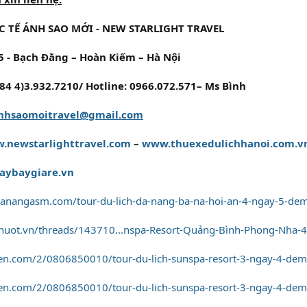
C TẾ ÁNH SAO MỚI - NEW STARLIGHT TRAVEL
65 - Bạch Đằng – Hoàn Kiếm – Hà Nội
+84 4)3.932.7210/ Hotline: 0966.072.571– Ms Bình
nhsaomoitravel@gmail.com
.newstarlighttravel.com
–
www.thuexedulichhanoi.com.v
ybaygiare.vn
hdanangasm.com/tour-du-lich-da-nang-ba-na-hoi-an-4-ngay-5-de
huot.vn/threads/143710...nspa-Resort-Quảng-Bình-Phong-Nha-
ien.com/2/0806850010/tour-du-lich-sunspa-resort-3-ngay-4-de
ien.com/2/0806850010/tour-du-lich-sunspa-resort-3-ngay-4-de