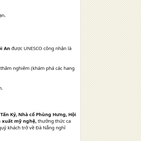
ạn.
ội An
được UNESCO công nhận là
í, thâm nghiêm (khám phá các hang
h.
 Tấn Ký, Nhà cổ Phùng Hưng, Hội
n xuất mỹ nghệ,
thưởng thức ca
quý khách trở về Đà Nẵng nghỉ