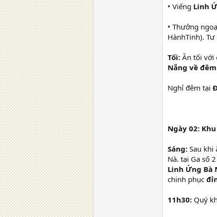
• Viếng
Linh 
• Thưởng ngo
HànhTinh). Tư
Tối:
Ăn tối với
Nẵng về đêm
Nghỉ đêm tại
Đ
Ngày 02: Khu 
Sáng:
Sau khi 
Nà. tại Ga số 
Linh Ứng Bà 
chinh phục
đỉ
11h30:
Quý khá