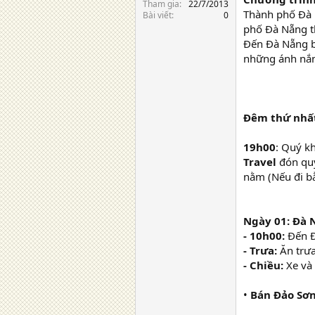
Tham gia
22/7/2013
Thành phố Đà 
Bài viết
0
phố Đà Nẵng th
Đến Đà Nẵng bạ
những ánh nắn
Đêm thứ nhất
19h00
: Quý k
Travel
đón quý
nằm (Nếu đi b
Ngày 01: Đà N
- 10h00:
Đến Đ
- Trưa:
Ăn trư
- Chiều:
Xe và 
•
Bán Đảo Sơn