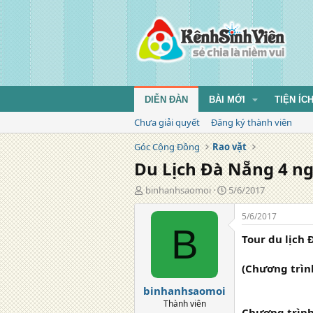
DIỄN ĐÀN
BÀI MỚI
TIỆN ÍC
Chưa giải quyết
Đăng ký thành viên
Góc Cộng Đồng
Rao vặt
Du Lịch Đà Nẵng 4 ngà
T
N
binhanhsaomoi
5/6/2017
á
g
c
à
5/6/2017
g
y
B
Tour du lịch 
i
đ
ả
ă
n
(Chương trìn
g
binhanhsaomoi
Thành viên
Chương trìn