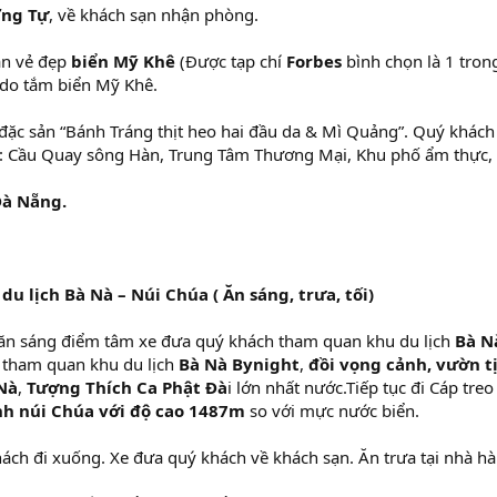
Ứng Tự
, về khách sạn nhận phòng.
ạn vẻ đẹp
biển Mỹ Khê
(Được tạp chí
Forbes
bình chọn là 1 tron
 do tắm biển Mỹ Khê.
 đặc sản “Bánh Tráng thịt heo hai đầu da & Mì Quảng”. Quý khác
: Cầu Quay sông Hàn, Trung Tâm Thương Mại, Khu phố ẩm thực, Ca
à Nẵng.
du lịch Bà Nà – Núi Chúa ( Ăn sáng, trưa, tối)
ăn sáng điểm tâm xe đưa quý khách tham quan khu du lịch
Bà N
2 tham quan khu du lịch
Bà Nà Bynight
,
đồi vọng cảnh, vườn t
Nà
,
Tượng Thích Ca Phật Đà
i lớn nhất nước.Tiếp tục đi Cáp tre
nh núi Chúa
với độ cao 1487m
so với mực nước biển.
ch đi xuống. Xe đưa quý khách về khách sạn. Ăn trưa tại nhà hà