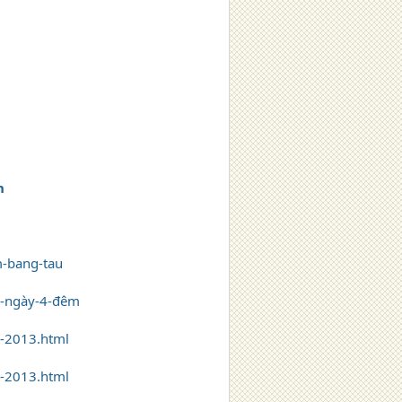
n
m-bang-tau
4-ngày-4-đêm
m-2013.html
m-2013.html