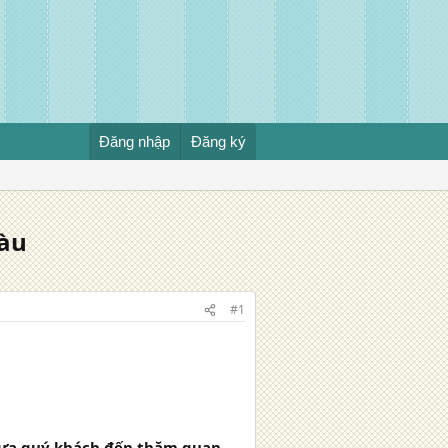
Đăng nhập
Đăng ký
Tàu
#1
ưa quý khách đến thăm quan