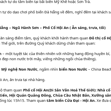
ách tự do tắm biển tại bãi biển Mỹ Khê hoặc Sơn Trà.
 tự do dạo chơi phố biển Đà Nẵng về đêm, nghỉ đêm tại khách s
ẵng – Ngũ Hành Sơn – Phố Cổ Hội An ( Ăn sáng, trưa, tối)
 ăn sáng điểm tâm, quý khách khởi hành tham quan
Đô thị cổ H
á Thế giới, trên đường Quý khách dừng chân tham quan:
n
– một tuyệt tác của thiên nhiên với những hang động huyền b
 đẹp non nước trời mây, viếng những ngôi chùa thiêng).
á Mỹ nghệ Non Nước
, ngắm nhìn
biển Non Nước
– China Beac
 An, ăn trưa tại nhà hàng.
bộ tham quan
Phố cổ Hội An(Di Sản Văn Hoá Thế Giới):
Nhà cổ
iến, Hội Quán Quảng Đông, Chùa Cầu Nhật Bản, Xưởng sả
hống lúc 15h15. Tham quan
tắm biển Cửa Đại - Hội An.
Xe đưa 