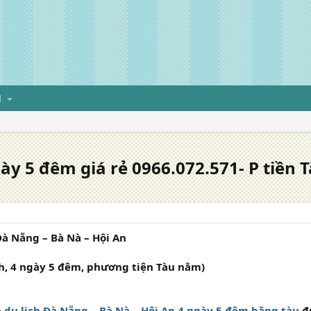
H
y 5 đêm giá rẻ 0966.072.571- P tiền 
Đà Nẵng – Bà Nà – Hội An
h, 4 ngày 5 đêm, phương tiện Tàu nằm)
h
du lịch Đà Nẵng – Bà Nà – Hội An 4 ngày 5 đêm bằng tàu
đ