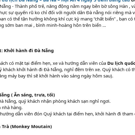
Nẵng - Thành phố trẻ, năng động nằm ngay bên bờ sông Hàn , v
ực sự quyến rũ ko chỉ đối với người dân Đà nẵng nói riêng mà vớ
n có thể tận hưởng không khí cực kỳ mang “chất biển” , bạn có th
g sớm ban mai , bình minh-hoàng hôn trên biển …
: Khởi hành đi Đà Nẵng
hách có mặt tại điểm hẹn, xe và hướng dẫn viên của
Du lịch quố
 khách khởi hành đi Đà Nẵng, nghỉ đêm trên xe. Quý khách có th
ằng máy bay thì sẽ khởi hành vào sáng ngày hôm sau).
ẵng ( Ăn sáng, trưa, tối)
à Nẵng, quý khách nhận phòng khách sạn nghỉ ngơi.
a nhà hàng.
hướng dẫn viên đón Quý khách tại điểm hẹn, khởi hành đi tham
 Trà
(Monkey Moutain)