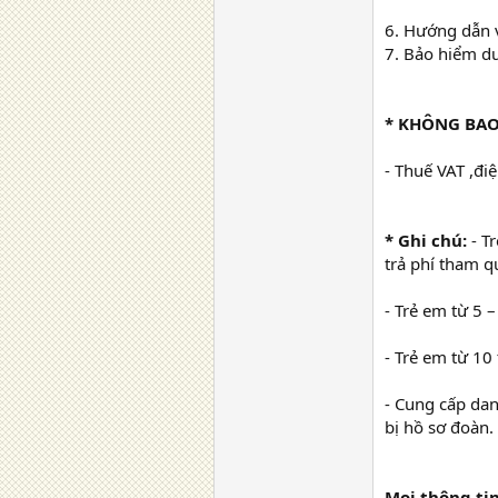
6. Hướng dẫn v
7. Bảo hiểm du
* KHÔNG BA
- Thuế VAT ,đi
* Ghi chú:
- Tr
trả phí tham 
- Trẻ em từ 5 
- Trẻ em từ 10 
- Cung cấp dan
bị hồ sơ đoàn.
Mọi thông tin