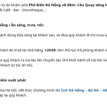
 tự do khám phá
Phố Biển Đà Nẵng về đêm
:
Cầu Quay sông 
 Café - Bar - Discotheque,...
Nẵng
( Ăn sáng, trưa, tối)
ch dùng bữa sáng tại khách sạn, xe đưa quý khách đi trợ mua 
hách ăn trưa tại nhà hàng.
12h30:
làm thủ tục trả phòng khách s
 quý khách ra Ga tàu lên chuyến tàu SE4 khởi hành về Hà Nội lú
 khách tự túc ăn tối).
điểm xuất phát
 Ga Hà Nội. Kết thúc chương trình
du lịch Đà Nẵng – Bà Nà – H
p lại qúy khách.