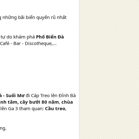
g những bãi biển quyến rũ nhất
h tự do khám phá
Phố Biển Đà
fé - Bar - Discotheque,...
à - Suối Mơ
đi Cáp Treo lên Đỉnh Bà
ịnh tâm, cây bưởi 80 năm
,
chùa
o lên Ga 3 tham quan:
Cầu treo
,
ng.