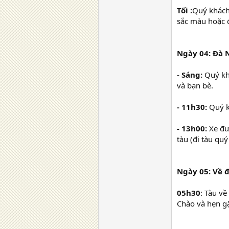
Tối :
Quý khách
sắc màu hoặc đi
Ngày 04: Đà 
- Sáng:
Quý khá
và bạn bè.
- 11h30:
Quý k
- 13h00:
Xe đưa
tàu (đi tàu quý
Ngày 05: Về 
05h30
: Tàu về
Chào và hẹn gặ