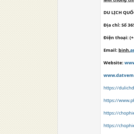
DU LỊCH QUỐ
Địa chỉ: Số 3
Điện thoại: (
Email:
binh.
a
Website:
www
www.datvema
https://dulic
https://www.p
https://choph
https://choph