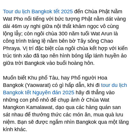
Tour du lịch Bangkok tết 2025
đến Chùa Phật Nằm
Wat Pho nổi tiếng với bức tượng Phật nằm dát vàng
dài 46m uy nghi giữa nội thất khảm ngọc vô cùng
lộng lẫy; còn ngôi chùa 300 năm tuổi Wat Arun là
công trình tráng lệ nằm bên bờ Tây sông Chao
Phraya. Vị trí đặc biệt của ngôi chùa kết hợp với kiến
trúc tinh xảo đã tạo nên hình bóng lấp lánh huyền ảo
giữa trời Bangkok vào buổi hoàng hôn.
Muốn biết Khu phố Tàu, hay Phố người Hoa
Bangkok (Yaowarat) có gì hấp dẫn, khi đi
tour du lịch
Bangkok tết Nguyên đán 2025
hãy đi thẳng vào
những con phố nhỏ để chụp ảnh ở Chùa Wat
Mangkon Kamalawat, dạo qua các hàng quán san
sát nhau để thưởng thức các món ăn, mua quà lưu
niệm. Bạn sẽ được ngắm nhìn Bangkok qua một lăng
kính khác.