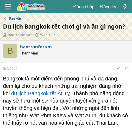
Đăng nhập
Đăng ký
Rao vặt
Du lịch Bangkok tết chơi gì và ăn gì ngon?
T
N
baotranforum
5/1/2025
á
g
c
à
baotranforum
B
g
y
Thành viên
i
đ
ả
ă
n
5/1/2025
#1
g
Bangkok là một điểm đến phong phú và đa dạng,
đem lại cho du khách những trải nghiệm đáng nhớ
khi
du lịch Bangkok tết Ất Tỵ
. Thành phố năng động
này sở hữu một sự hòa quyện tuyệt vời giữa nét
truyền thống và hiện đại. Với những ngôi đền linh
thiêng như Wat Phra Kaew và Wat Arun, du khách có
thể thấy rõ nét văn hóa và tôn giáo của Thái Lan.