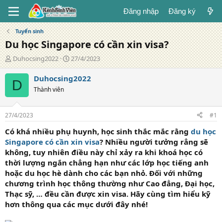
Đăng nhập
Đăng ký
Tuyển sinh
Du học Singapore có cần xin visa?
T
N
Duhocsing2022
27/4/2023
á
g
c
à
Duhocsing2022
D
g
y
Thành viên
i
đ
ả
ă
n
27/4/2023
#1
g
Có khá nhiều phụ huynh, học sinh thắc mắc rằng
du học
Singapore có cần xin visa
? Nhiều người tưởng rẳng sẽ
không, tuy nhiên điều này chỉ xảy ra khi khoá học có
thời lượng ngắn chẳng hạn như các lớp học tiếng anh
hoặc du học hè dành cho các bạn nhỏ. Đối với những
chương trình học thông thường như Cao đẳng, Đại học,
Thạc sỹ, … đều cần được xin visa. Hãy cùng tìm hiểu kỹ
hơn thông qua các mục dưới đây nhé!