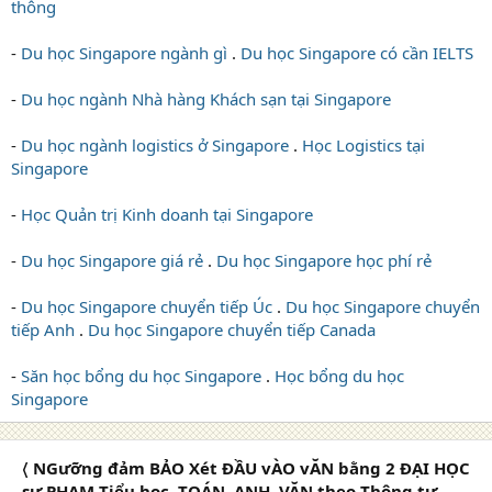
thông
-
Du học Singapore ngành gì
.
Du học Singapore có cần IELTS
-
Du học ngành Nhà hàng Khách sạn tại Singapore
-
Du học ngành logistics ở Singapore
.
Học Logistics tại
Singapore
-
Học Quản trị Kinh doanh tại Singapore
-
Du học Singapore giá rẻ
.
Du học Singapore học phí rẻ
-
Du học Singapore chuyển tiếp Úc
.
Du học Singapore chuyển
tiếp Anh
.
Du học Singapore chuyển tiếp Canada
-
Săn học bổng du học Singapore
.
Học bổng du học
Singapore
〈 NGưỡng đảm BẢO Xét ĐẦU vÀO vĂN bằng 2 ĐẠI HỌC
sư PHẠM Tiểu học, TOÁN, ANH, VĂN theo Thông tư