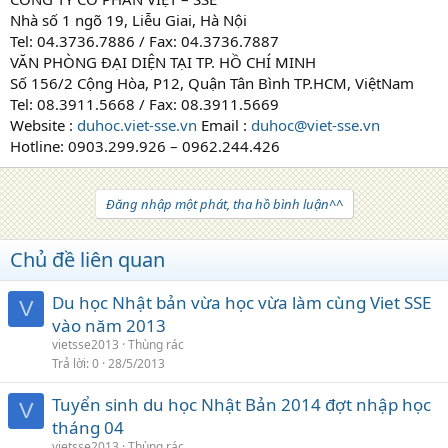
Nhà số 1 ngõ 19, Liễu Giai, Hà Nội
Tel: 04.3736.7886 / Fax: 04.3736.7887
VĂN PHÒNG ĐẠI DIỆN TẠI TP. HỒ CHÍ MINH
Số 156/2 Cộng Hòa, P12, Quận Tân Bình TP.HCM, ViệtNam
Tel: 08.3911.5668 / Fax: 08.3911.5669
Website :
duhoc.viet-sse.vn
Email :
duhoc@viet-sse.vn
Hotline: 0903.299.926 – 0962.244.426
Đăng nhập một phát, tha hồ bình luận^^
Chủ đề liên quan
Du học Nhật bản vừa học vừa làm cùng Viet SSE
V
vào năm 2013
vietsse2013
Thùng rác
Trả lời
0
28/5/2013
Tuyển sinh du học Nhật Bản 2014 đợt nhập học
V
tháng 04
vietsse2013
Thùng rác