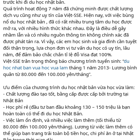
trước khi đi du học nhật bản.
Quá trình hoạt động 7 năm đã chứng minh được chất lượng
dịch vụ cũng như uy tín của Việt-SSE. Hiện nay, với việc bùng
nổ du học nhật bản , đã có rất nhiều trung tâm du học được
mở ra, với nhiều hình thức khác nhau. Đây là điều dễ gây
nhầm lẫn và có nhiều nguồn thông tin không chính xác đã
được phát tán ra. Vì vậy, các em học sinh và gia đình cần tuyệt
đối thận trọng, lựa chọn đơn vị tư vấn du học có uy tín, lâu
năm, để đảm bảo chắc chắn tỉ lệ đỗ Visa đạt 100%.
Việt-SSE trân trọng thông báo chương trình tuyển sinh: “
du
hoc nhat ban vua hoc vua lam
tháng 1 năm 2013- Lương bình
quân từ 80.000 đến 100.000 yên/tháng”.
Ưu điểm của chương trình du học nhật bản vừa học vừa làm:
- Chất lượng đào tạo tốt, bằng cấp được cấp bởi trường tại
Nhật Bản
- Học phí rẻ (đầu tư ban đầu khoảng 130 – 150 triệu là bạn
hoàn toàn có thể đi du học Nhật Bản.
- Việc làm ổn định, và nhiều việc làm thêm (tối thiểu từ
80.000 đến 100.000 yên/tháng). Lương từ việc làm thêm có
thể giúp bạn trang trải toàn bộ tiền học, chi phí ăn ở tại Nhật
Bản trong thời gian dài.