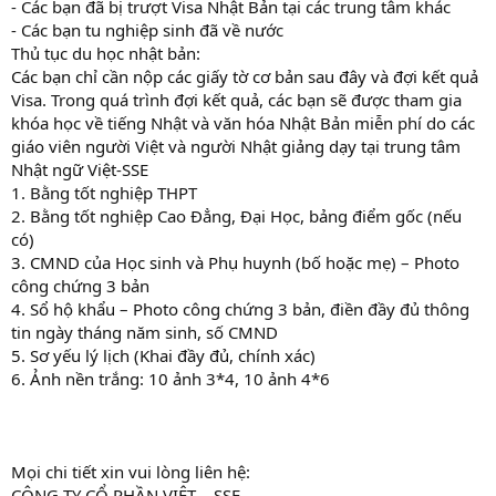
- Các bạn đã bị trượt Visa Nhật Bản tại các trung tâm khác
- Các bạn tu nghiệp sinh đã về nước
Thủ tục du học nhật bản:
Các bạn chỉ cần nộp các giấy tờ cơ bản sau đây và đợi kết quả
Visa. Trong quá trình đợi kết quả, các bạn sẽ được tham gia
khóa học về tiếng Nhật và văn hóa Nhật Bản miễn phí do các
giáo viên người Việt và người Nhật giảng dạy tại trung tâm
Nhật ngữ Việt-SSE
1. Bằng tốt nghiệp THPT
2. Bằng tốt nghiệp Cao Đẳng, Đại Học, bảng điểm gốc (nếu
có)
3. CMND của Học sinh và Phụ huynh (bố hoặc mẹ) – Photo
công chứng 3 bản
4. Sổ hộ khẩu – Photo công chứng 3 bản, điền đầy đủ thông
tin ngày tháng năm sinh, số CMND
5. Sơ yếu lý lịch (Khai đầy đủ, chính xác)
6. Ảnh nền trắng: 10 ảnh 3*4, 10 ảnh 4*6
Mọi chi tiết xin vui lòng liên hệ:
CÔNG TY CỔ PHẦN VIỆT – SSE