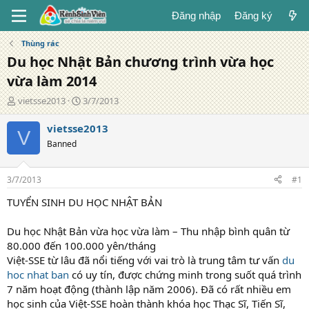
Đăng nhập
Đăng ký
Thùng rác
Du học Nhật Bản chương trình vừa học
vừa làm 2014
T
N
vietsse2013
3/7/2013
á
g
c
à
vietsse2013
V
g
y
Banned
i
đ
ả
ă
n
3/7/2013
#1
g
TUYỂN SINH DU HỌC NHẬT BẢN
Du học Nhật Bản vừa học vừa làm – Thu nhập bình quân từ
80.000 đến 100.000 yên/tháng
Việt-SSE từ lâu đã nổi tiếng với vai trò là trung tâm tư vấn
du
hoc nhat ban
có uy tín, được chứng minh trong suốt quá trình
7 năm hoạt động (thành lập năm 2006). Đã có rất nhiều em
học sinh của Việt-SSE hoàn thành khóa học Thạc Sĩ, Tiến Sĩ,