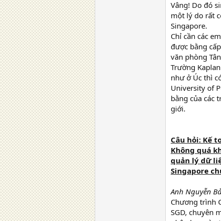
Vâng! Do đó si
một lý do rất 
Singapore.
Chỉ cần các em
được bằng cấp 
văn phòng Tân
Trường Kaplan 
như ở Úc thì c
University of 
bằng của các t
giới.
Câu hỏi: Kế 
Không quá khắ
quản lý dữ li
Singapore chư
Anh Nguyễn Bảo
Chương trình C
SGD, chuyên m