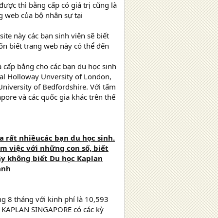
được thì bằng cấp có giá trị cũng là
ang web của bộ nhân sự tại
te này các bạn sinh viên sẽ biết
ốn biết trang web này có thể đến
và cấp bằng cho các bạn du học sinh
yal Holloway Unversity of London,
niversity of Bedfordshire. Với tấm
pore và các quốc gia khác trên thế
 rất nhiềucác bạn du học sinh.
àm việc với những con số, biết
Vậy không biết Du học Kaplan
anh
 8 tháng với kinh phí là 10,593
của KAPLAN SINGAPORE có các kỳ