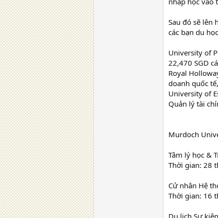
nhập học vào t
Sau đó sẽ lên 
các bạn du học
University of 
22,470 SGD cá
Royal Holloway
doanh quốc tế,
University of 
Quản lý tài ch
Murdoch Unive
Tâm lý học & 
Thời gian: 28 
Cử nhân Hệ th
Thời gian: 16 
Du lịch Sự kiệ