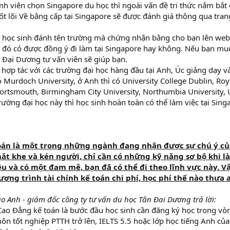
nh viên chọn Singapore du học thì ngoài vấn đề tri thức nắm bắt 
cốt lõi Về bằng cấp tại Singapore sẽ được đánh giá thông qua tr
 học sinh đánh tên trường mà chứng nhận bằng cho bạn lên websi
đó có được đồng ý đi làm tại Singapore hay không. Nếu bạn mu
 Đại Dương tư vấn viên sẽ giúp bạn.
hợp tác với các trường đại học hàng đầu tại Anh, Úc giảng dạy 
ó Murdoch University, ở Anh thì có University College Dublin, Ro
Portsmouth, Birmingham City University, Northumbia University, U
rường đại học này thì học sinh hoàn toàn có thể làm việc tại Singa
toán là một trong những ngành đang nhận được sự chú ý của
t khe và kén người, chỉ cần có những kỹ năng sơ bộ khi l
ệu và có một đam mê, bạn đã có thể đi theo lĩnh vực này. 
ơng trình tài chính kế toán chi phí, học phí thế nào thưa 
 Anh - giám đốc công ty tư vấn du học Tân Đai Dương trả lời:
ao Đẳng kế toán là bước đầu học sinh cần đăng ký học trong vòng
ôn tốt nghiệp PTTH trở lên, IELTS 5.5 hoặc lớp học tiếng Anh 