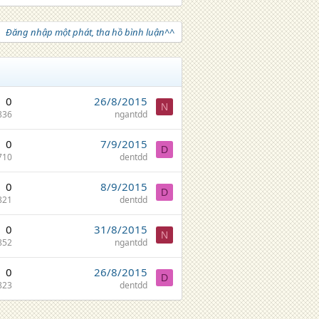
Đăng nhập một phát, tha hồ bình luận^^
0
26/8/2015
N
836
ngantdd
0
7/9/2015
D
710
dentdd
0
8/9/2015
D
821
dentdd
0
31/8/2015
N
852
ngantdd
0
26/8/2015
D
823
dentdd