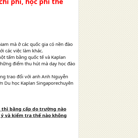
hi phí, học phí thế
 Nam mà ở các quốc gia có nền đào
i các việc làm khác.
 một tấm bằng quốc tế và Kaplan
g những điểm thu hút mà dạy học đào
Cùng trao đổi với anh Anh Nguyễn
 hơn Du học Kaplan Singaporechuyên
t thì bằng cấp do trường nào
ú ý và kiểm tra thế nào không