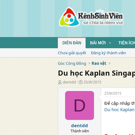
DIỄN ĐÀN
BÀI MỚI
TIỆN ÍC
Chưa giải quyết
Đăng ký thành viên
Góc Cộng Đồng
Rao vặt
Du học Kaplan Singapo
T
N
dentdd
25/8/2015
á
g
c
à
25/8/2015
g
y
D
Để cập nhập thô
i
đ
ả
ă
Du hoc Kaplan 
n
g
dentdd
Thành viên