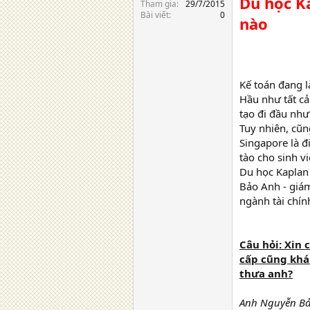
Du học Ka
Tham gia
29/7/2015
Bài viết
0
nào
Kế toán đang l
Hầu như tất cả
tạo đi đầu nh
Tuy nhiên, cũn
Singapore là đ
tào cho sinh v
Du học Kaplan 
Bảo Anh - giám
ngành tài chín
Câu hỏi: Xin 
cấp cũng khá 
thưa anh?
Anh Nguyễn Bảo