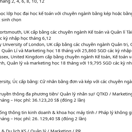
háng 2, 4, 6, 8, 10, 12
học lớp học đại học kế toán với chuyên ngành bằng kép hoặc bằ
 sinh chọn
Portsmouth, UK cấp bằng các chuyên ngành Kế toán và Quản lí Tài
c kỳ nhập học tháng 6,12
 Unversity of London, UK cấp bằng các chuyên ngành Quản trị, Qu
 Quản Lí và Marketing học 18 tháng với 25,860 SGD các kỳ nhập
Essex, United Kingdom cấp bằng chuyên ngành Kế toán, Kế toán và
ính, Quản lý và marketing học 18 tháng với 19,795 SGD các kỳ nh
rsity, Úc cấp bằng: Cử nhân bằng đơn và kép với các chuyên ng
Truyền thông đa phương tiện/ Quản lý nhân sự/ QTKD / Marketin
tháng – Học phí: 36.123,20 S$ (đóng 2 lần)
ống thông tin kinh doanh & khoa học máy tính / Pháp lý không 
tháng – Học phí: 26. 129,40 S$ (đóng 2 lần)
n & Du lịch KS / Quản lý / Marketing / PR