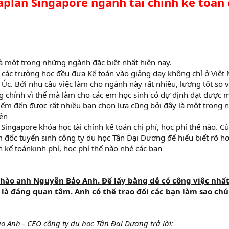
plan Singapore ngành tài chính kế toán c
à một trong những ngành đặc biệt nhất hiện nay.
 các trường học đều đưa Kế toán vào giảng dạy không chỉ ở Việt
ư Úc. Bởi nhu cầu việc làm cho ngành này rất nhiều, lương tốt so vớ
g chính vì thế mà làm cho các em học sinh có dự định đạt được
iểm đến được rất nhiều bạn chọn lựa cũng bởi đây là một tron
iên
Singapore khóa học tài chính kế toán chi phí, học phí thế nào. 
 đốc tuyển sinh công ty du học Tân Đại Dương để hiểu biết rõ
h kế toánkinh phí, học phí thế nào nhé các bạn
chào anh Nguyễn Bảo Anh. Để lấy bằng dễ có công việc nhấ
là đáng quan tâm. Anh có thể trao đổi các bạn làm sao ch
 Anh - CEO công ty du học Tân Đại Dương trả lời: