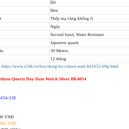
Đỏ
Đen
t
Thép mạ vàng không rĩ
Ngày
Second hand, Water Resistant
Japanese quartz
âu
30 Meters
12 tháng
:
https://www.e24h.vn/buy/dong-ho-citizen-nam-bh1652-09p.html
itizen Quartz Day-Date Watch Silver BK4054
4054-53E
600 VNĐ
.982 VNĐ