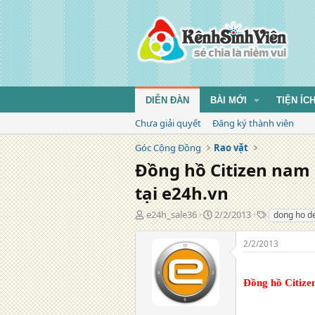
DIỄN ĐÀN
BÀI MỚI
TIỆN ÍC
Chưa giải quyết
Đăng ký thành viên
Góc Cộng Đồng
Rao vặt
Đồng hồ Citizen nam
tại e24h.vn
T
N
T
e24h_sale36
2/2/2013
dong ho d
á
g
ừ
c
à
k
2/2/2013
g
y
h
i
đ
ó
ả
ă
a
Đồng hồ Citiz
n
g