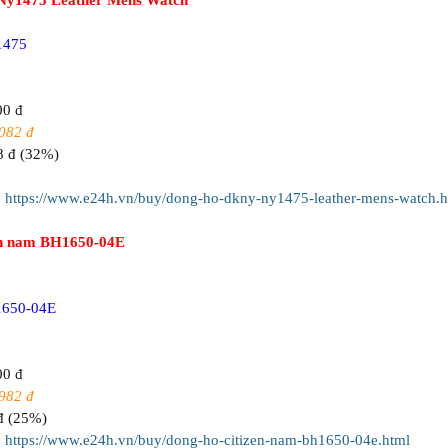
Ny1475 Leather Mens Watch
1475
00 đ
082 đ
8 đ (32%)
:
https://www.e24h.vn/buy/dong-ho-dkny-ny1475-leather-mens-watch.h
en nam BH1650-04E
1650-04E
00 đ
982 đ
đ (25%)
:
https://www.e24h.vn/buy/dong-ho-citizen-nam-bh1650-04e.html