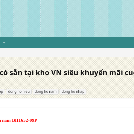
H
 có sẵn tại kho VN siêu khuyến mãi 
ep
dong ho hieu
dong ho nam
dong ho nhap
en nam BH1652-09P