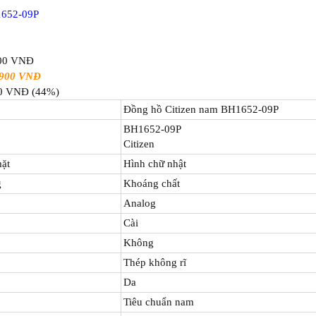
1652-09P
600 VNĐ
.900
VNĐ
00 VNĐ (44%)
Đồng hồ Citizen nam BH1652-09P
BH1652-09P
Citizen
ặt
Hình chữ nhật
g
Khoáng chất
Analog
Cài
Không
Thép không rĩ
Da
Tiêu chuẩn nam