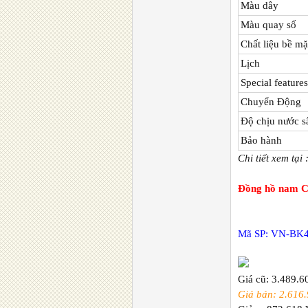
Màu dây
Màu quay số
Chất liệu bề mặ
Lịch
Special features
Chuyển Động
Độ chịu nước s
Bảo hành
Chi tiết xem tại 
Đồng hồ nam C
Mã SP: VN-BK
Giá cũ: 3.489.
Giá bán: 2.616