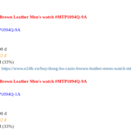
 Brown Leather Men's watch #MTP1094Q-9A
P1094Q-9A
00 đ
82 đ
đ (33%)
:
https://www.e24h.vn/buy/dong-ho-casio-brown-leather-mens-watch-m
 Brown Leather Men's watch #MTP1094Q-9A
P1094Q-1A
00 đ
82 đ
đ (33%)