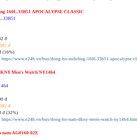
rling 160L.33B51 APOCALYPSE CLASSIC
L.33B51
82 đ
382 đ
đ (16%)
:
https://www.e24h.vn/buy/dong-ho-stuhrling-160l.33b51-apocalypse-cl
DKNY Men's Watch NY1464
1464
00 đ
082 đ
8 đ (32%)
:
https://www.e24h.vn/buy/dong-ho-nam-dkny-mens-watch-ny1464.htm
en nam AG0160-02E