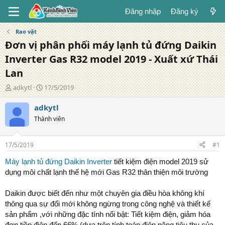
Đăng nhập
Đăng ký
Rao vặt
Đơn vị phân phối máy lạnh tủ đứng Daikin
Inverter Gas R32 model 2019 - Xuất xứ Thái
Lan
T
N
adkytl
17/5/2019
á
g
c
à
adkytl
g
y
Thành viên
i
đ
ả
ă
n
17/5/2019
#1
g
Máy lạnh tủ đứng Daikin Inverter
tiết kiệm điện model 2019 sử
dụng môi chất lạnh thế hệ mới Gas R32 thân thiện môi trường
Daikin được biết đến như một chuyên gia điều hòa không khí
thông qua sự đổi mới không ngừng trong công nghệ và thiết kế
sản phẩm ,với những đặc tính nổi bật: Tiết kiệm điện, giảm hóa
đơn tiền điện đến 66% (dựa trên tính toán điện năng tiêu thụ của