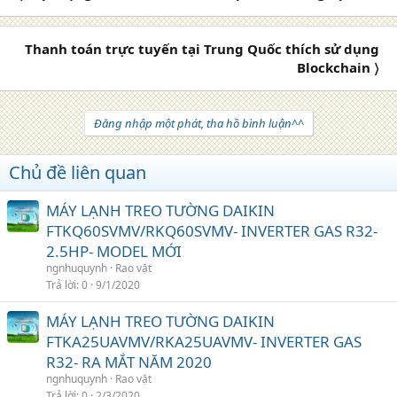
Thanh toán trực tuyến tại Trung Quốc thích sử dụng
Blockchain 〉
Đăng nhập một phát, tha hồ bình luận^^
Chủ đề liên quan
MÁY LẠNH TREO TƯỜNG DAIKIN
FTKQ60SVMV/RKQ60SVMV- INVERTER GAS R32-
2.5HP- MODEL MỚI
ngnhuquynh
Rao vặt
Trả lời
0
9/1/2020
MÁY LẠNH TREO TƯỜNG DAIKIN
FTKA25UAVMV/RKA25UAVMV- INVERTER GAS
R32- RA MẮT NĂM 2020
ngnhuquynh
Rao vặt
Trả lời
0
2/3/2020