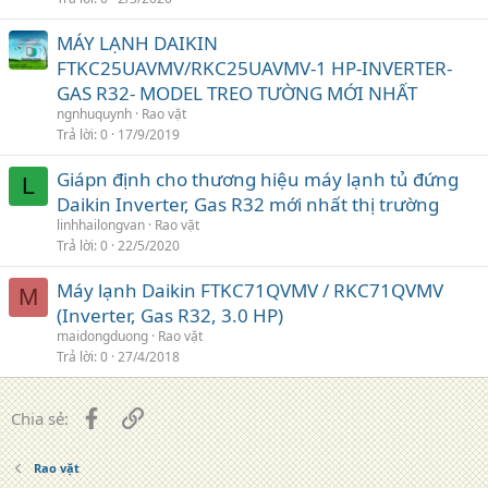
MÁY LẠNH DAIKIN
FTKC25UAVMV/RKC25UAVMV-1 HP-INVERTER-
GAS R32- MODEL TREO TƯỜNG MỚI NHẤT
ngnhuquynh
Rao vặt
Trả lời
0
17/9/2019
Giápn định cho thương hiệu máy lạnh tủ đứng
L
Daikin Inverter, Gas R32 mới nhất thị trường
linhhailongvan
Rao vặt
Trả lời
0
22/5/2020
Máy lạnh Daikin FTKC71QVMV / RKC71QVMV
M
(Inverter, Gas R32, 3.0 HP)
maidongduong
Rao vặt
Trả lời
0
27/4/2018
Facebook
Liên kết
Chia sẻ:
Rao vặt