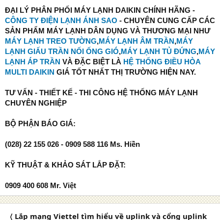
ĐẠI LÝ PHÂN PHỐI MÁY LẠNH DAIKIN CHÍNH HÃNG -
CÔNG TY ĐIỆN LẠNH ÁNH SAO
- CHUYÊN CUNG CẤP CÁC
SẢN PHẨM MÁY LẠNH DÂN DỤNG VÀ THƯƠNG MẠI NHƯ
MÁY LẠNH TREO TƯỜNG
,
MÁY LẠNH ÂM TRẦN
,
MÁY
LẠNH GIẤU TRẦN NỐI ỐNG GIÓ
,
MÁY LẠNH TỦ ĐỨNG
,
MÁY
LẠNH ÁP TRẦN
VÀ ĐẶC BIỆT LÀ
HỆ THỐNG ĐIỀU HÒA
MULTI DAIKIN
GIÁ TỐT NHẤT THỊ TRƯỜNG HIỆN NAY.
TƯ VẤN - THIẾT KẾ - THI CÔNG HỆ THỐNG MÁY LẠNH
CHUYÊN NGHIỆP
BỘ PHẬN BÁO GIÁ:
(028) 22 155 026 - 0909 588 116 Ms. Hiền
KỸ THUẬT & KHẢO SÁT LẮP ĐẶT:
0909 400 608 Mr. Việt
〈 Lắp mạng Viettel tìm hiểu về uplink và cổng uplink