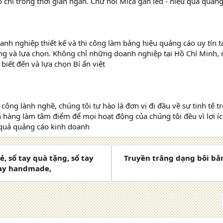
 chỉ trong thời gian ngắn. Chữ nổi Mica gắn led - hiệu quả quản
doanh nghiệp thiết kế và thi công làm bảng hiệu quảng cáo uy tín
ng và lựa chọn. Không chỉ những doanh nghiệp tại Hồ Chí Minh, r
 biết đến và lựa chọn Bí ẩn việt
 công lành nghề, chúng tôi tự hào là đơn vị đi đầu về sự tinh tế t
 hàng làm tâm điểm để mọi hoạt động của chúng tôi đều vì lợi í
 quả quảng cáo kinh doanh
ẻ, sổ tay quà tặng, sổ tay
Truyền trắng dạng bôi bằn
 tay handmade,