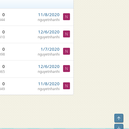
0
11/8/2020
N
344
nguyetnhanhi
0
12/6/2020
N
410
nguyetnhanhi
0
1/7/2020
N
398
nguyetnhanhi
0
12/6/2020
N
365
nguyetnhanhi
0
11/8/2020
N
349
nguyetnhanhi
Top
Bot