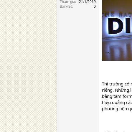
Tham gia
21/1/2019
Bài viết
0
Thị trường có 
riêng. Những l
bằng tấm forma
hiệu quảng cáo
phương tiện qu