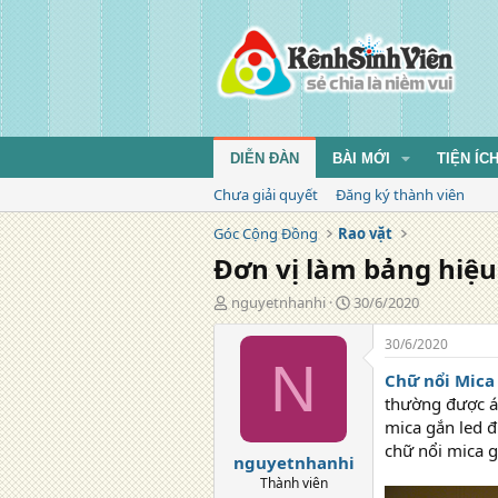
DIỄN ĐÀN
BÀI MỚI
TIỆN ÍC
Chưa giải quyết
Đăng ký thành viên
Góc Cộng Đồng
Rao vặt
Đơn vị làm bảng hiệu
T
N
nguyetnhanhi
30/6/2020
á
g
c
à
30/6/2020
g
y
N
Chữ nổi Mica
i
đ
ả
ă
thường được áp
n
mica gắn led đ
g
chữ nổi mica g
nguyetnhanhi
Thành viên