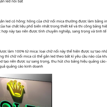
ắn led nổi bật
ắn led có hông: hông của chữ nổi mica thường được làm bằng ino
ủa hai chất liệu phổ biến nhất trong thiết kế và thi công bảng hi
t hợp này tạo nên được tính chuyên nghiệp, sang trọng và tinh t
ược làm 100% từ mica: loại chữ nổi này thể hiện được sự tao nhã
g thì chữ nổi mica có thể gắn led theo bất kì yêu cầu nào của k
ed tạo nên được sự sang trọng, thu hút cho bảng hiệu quảng cáo
 quả quảng cáo kinh doanh