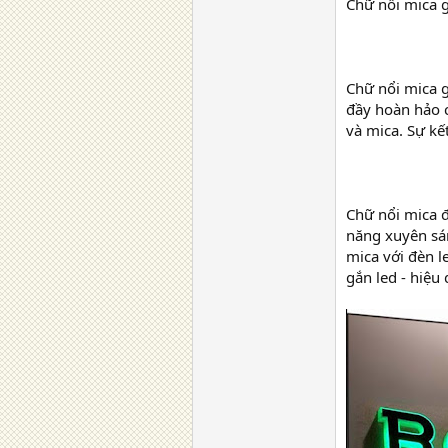
Chữ nổi mica g
Chữ nổi mica g
đầy hoàn hảo c
và mica. Sự kế
Chữ nổi mica đ
năng xuyên sán
mica với đèn l
gắn led - hiệu