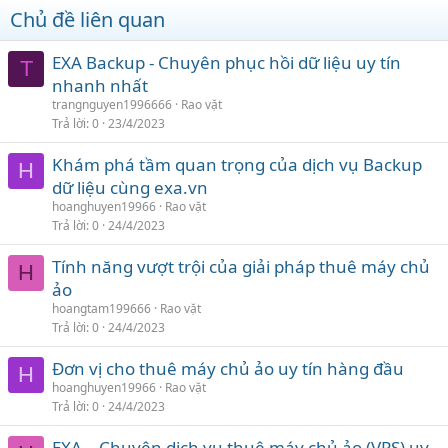
Chủ đề liên quan
EXA Backup - Chuyên phục hồi dữ liệu uy tín
T
nhanh nhất
trangnguyen1996666
Rao vặt
Trả lời
0
23/4/2023
Khám phá tầm quan trọng của dịch vụ Backup
H
dữ liệu cùng exa.vn
hoanghuyen19966
Rao vặt
Trả lời
0
24/4/2023
Tính năng vượt trội của giải pháp thuê máy chủ
H
ảo
hoangtam199666
Rao vặt
Trả lời
0
24/4/2023
Đơn vị cho thuê máy chủ ảo uy tín hàng đầu
H
hoanghuyen19966
Rao vặt
Trả lời
0
24/4/2023
EXA – Chuyên dịch vụ thuê máy chủ ảo (VPS) uy