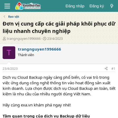
Đăng nhập
Đăng ký
Rao vặt
Đơn vị cung cấp các giải pháp khôi phục dữ
liệu nhanh chuyên nghiệp
T
N
trangnguyen1996666
23/4/2023
á
g
c
à
trangnguyen1996666
T
g
y
Thành viên
i
đ
ả
ă
n
23/4/2023
#1
g
Dịch vụ Cloud Backup ngày càng phổ biến, có vai trò trong
việc ứng dụng công nghệ thông tin vào hoạt động sản xuất
kinh doanh. Lựa chọn được dịch vụ Cloud Backup an toàn, tiết
kiệm là nhu cầu của nhiều người dùng Việt Nam.
Hãy cùng exa.vn khám phá ngay nhé!
Tầm quan trọng của dịch vụ Backup dữ liệu