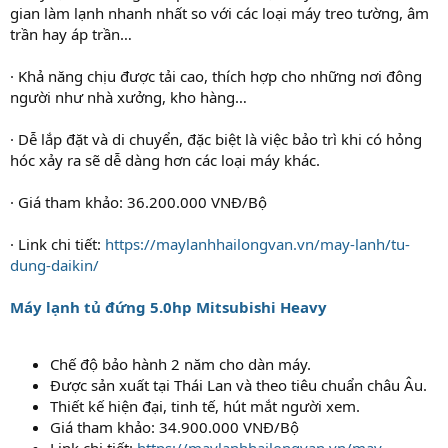
gian làm lạnh nhanh nhất so với các loại máy treo tường, âm
trần hay áp trần…
· Khả năng chịu được tải cao, thích hợp cho những nơi đông
người như nhà xưởng, kho hàng…
· Dễ lắp đặt và di chuyển, đặc biệt là việc bảo trì khi có hỏng
hóc xảy ra sẽ dễ dàng hơn các loại máy khác.
· Giá tham khảo: 36.200.000 VNĐ/Bộ
· Link chi tiết:
https://maylanhhailongvan.vn/may-lanh/tu-
dung-daikin/
Máy lạnh tủ đứng 5.0hp Mitsubishi Heavy
Chế độ bảo hành 2 năm cho dàn máy.
Được sản xuất tại Thái Lan và theo tiêu chuẩn châu Âu.
Thiết kế hiện đại, tinh tế, hút mắt người xem.
Giá tham khảo: 34.900.000 VNĐ/Bộ
Link chi tiết:
https://maylanhhailongvan.vn/may-