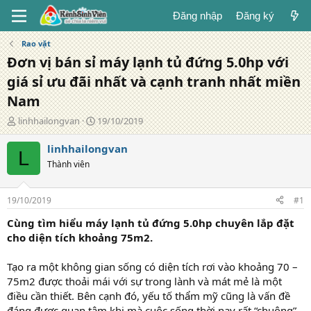
Đăng nhập
Đăng ký
Rao vặt
Đơn vị bán sỉ máy lạnh tủ đứng 5.0hp với
giá sỉ ưu đãi nhất và cạnh tranh nhất miền
Nam
T
N
linhhailongvan
19/10/2019
á
g
c
à
linhhailongvan
L
g
y
Thành viên
i
đ
ả
ă
n
19/10/2019
#1
g
Cùng tìm hiểu máy lạnh tủ đứng 5.0hp chuyên lắp đặt
cho diện tích khoảng 75m2.
Tạo ra một không gian sống có diện tích rơi vào khoảng 70 –
75m2 được thoải mái với sự trong lành và mát mẻ là một
điều cần thiết. Bên cạnh đó, yếu tố thẩm mỹ cũng là vấn đề
đáng được quan tâm khi mà cuộc sống thời nay rất “chuộng”