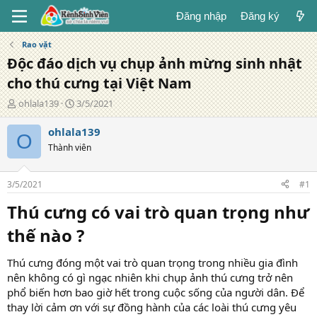
Đăng nhập
Đăng ký
Rao vặt
Độc đáo dịch vụ chụp ảnh mừng sinh nhật
cho thú cưng tại Việt Nam
T
N
ohlala139
3/5/2021
á
g
c
à
ohlala139
O
g
y
Thành viên
i
đ
ả
ă
n
3/5/2021
#1
g
Thú cưng có vai trò quan trọng như
thế nào ?​
Thú cưng đóng một vai trò quan trọng trong nhiều gia đình
nên không có gì ngạc nhiên khi chụp ảnh thú cưng trở nên
phổ biến hơn bao giờ hết trong cuộc sống của người dân. Để
thay lời cảm ơn với sự đồng hành của các loài thú cưng yêu