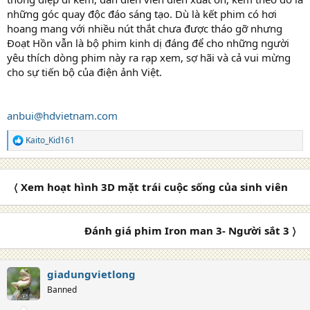
những góc quay độc đáo sáng tạo. Dù là kết phim có hơi
hoang mang với nhiều nút thắt chưa được tháo gỡ nhưng
Đoạt Hồn vẫn là bộ phim kinh dị đáng để cho những người
yêu thích dòng phim này ra rạp xem, sợ hãi và cả vui mừng
cho sự tiến bộ của điện ảnh Việt.
anbui@hdvietnam.com
Kaito_Kid161
R
e
a
c
〈 Xem hoạt hình 3D mặt trái cuộc sống của sinh viên
t
i
o
n
Đánh giá phim Iron man 3- Người sắt 3 〉
s
:
giadungvietlong
Banned