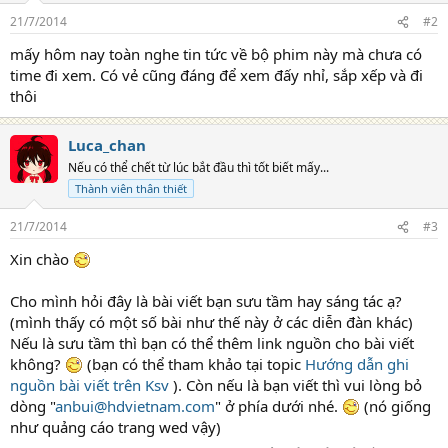
21/7/2014
#2
mấy hôm nay toàn nghe tin tức về bộ phim này mà chưa có
time đi xem. Có vẻ cũng đáng để xem đấy nhỉ, sắp xếp và đi
thôi
Luca_chan
Nếu có thể chết từ lúc bắt đầu thì tốt biết mấy...
Thành viên thân thiết
21/7/2014
#3
Xin chào
Cho mình hỏi đây là bài viết bạn sưu tầm hay sáng tác ạ?
(mình thấy có một số bài như thế này ở các diễn đàn khác)
Nếu là sưu tầm thì bạn có thể thêm link nguồn cho bài viết
không?
(bạn có thể tham khảo tại topic
Hướng dẫn ghi
nguồn bài viết trên Ksv
). Còn nếu là bạn viết thì vui lòng bỏ
dòng "
anbui@hdvietnam.com
" ở phía dưới nhé.
(nó giống
như quảng cáo trang wed vậy)