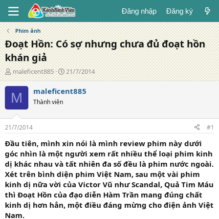
Đăng nhập
Đăng ký
Phim ảnh
Đoạt Hồn: Có sợ nhưng chưa đủ đoạt hồn
khán giả
T
N
maleficent885
21/7/2014
á
g
c
à
maleficent885
M
g
y
Thành viên
i
đ
ả
ă
n
21/7/2014
#1
g
Đầu tiên, mình xin nói là mình review phim này dưới
góc nhìn là một người xem rất nhiều thể loại phim kinh
dị khác nhau và tất nhiên đa số đều là phim nước ngoài.
Xét trên bình diện phim Việt Nam, sau một vài phim
kinh dị nữa vời của Victor Vũ như Scandal, Quả Tim Máu
thì Đoạt Hồn của đạo diễn Hàm Trần mang đúng chất
kinh dị hơn hẳn, một điều đáng mừng cho điện ảnh Việt
Nam.