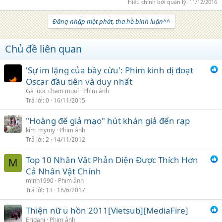
Hiệu chỉnh bởi quản lý:
11/12/2016
Đăng nhập một phát, tha hồ bình luận^^
Chủ đề liên quan
'Sự im lặng của bầy cừu': Phim kinh dị đoạt
Oscar đầu tiên và duy nhất
Ga luoc cham muoi
Phim ảnh
Trả lời
0
16/11/2015
"Hoàng đế giả mạo" hút khán giả đến rạp
kim_mymy
Phim ảnh
Trả lời
2
14/11/2012
Top 10 Nhân Vật Phản Diện Được Thích Hơn
M
Cả Nhân Vật Chính
minh1990
Phim ảnh
Trả lời
13
16/6/2017
Thiện nữ u hồn 2011[Vietsub][MediaFire]
Eridani
Phim ảnh