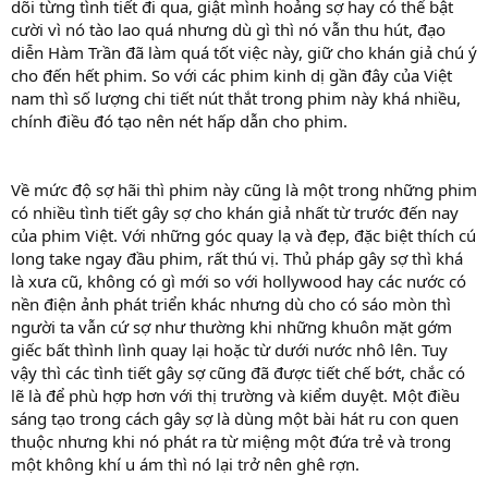
dõi từng tình tiết đi qua, giật mình hoảng sợ hay có thể bật
cười vì nó tào lao quá nhưng dù gì thì nó vẫn thu hút, đạo
diễn Hàm Trần đã làm quá tốt việc này, giữ cho khán giả chú ý
cho đến hết phim. So với các phim kinh dị gần đây của Việt
nam thì số lượng chi tiết nút thắt trong phim này khá nhiều,
chính điều đó tạo nên nét hấp dẫn cho phim.
Về mức độ sợ hãi thì phim này cũng là một trong những phim
có nhiều tình tiết gây sợ cho khán giả nhất từ trước đến nay
của phim Việt. Với những góc quay lạ và đẹp, đặc biệt thích cú
long take ngay đầu phim, rất thú vị. Thủ pháp gây sợ thì khá
là xưa cũ, không có gì mới so với hollywood hay các nước có
nền điện ảnh phát triển khác nhưng dù cho có sáo mòn thì
người ta vẫn cứ sợ như thường khi những khuôn mặt gớm
giếc bất thình lình quay lại hoặc từ dưới nước nhô lên. Tuy
vậy thì các tình tiết gây sợ cũng đã được tiết chế bớt, chắc có
lẽ là để phù hợp hơn với thị trường và kiểm duyệt. Một điều
sáng tạo trong cách gây sợ là dùng một bài hát ru con quen
thuộc nhưng khi nó phát ra từ miệng một đứa trẻ và trong
một không khí u ám thì nó lại trở nên ghê rợn.