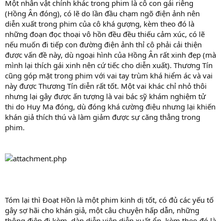
Một nhân vật chính khác trong phim là cô con gái riêng
(Hồng Ân đóng), có lẽ do lần đầu chạm ngõ điện ảnh nên
diễn xuất trong phim của cô khá gượng, kèm theo đó là
những đoạn đọc thoại vô hồn đều đều thiếu cảm xúc, có lẽ
nếu muốn đi tiếp con đường điện ảnh thỉ cô phải cải thiện
được vấn đề này, dù ngoại hình của Hồng Ân rất xinh đẹp (mà
mình lại thích gái xinh nên cứ tiếc cho diễn xuất). Thương Tín
cũng góp mặt trong phim với vai tay trùm khá hiểm ác và vai
này được Thương Tín diễn rất tốt. Một vai khác chỉ nhỏ thôi
nhưng lại gây được ấn tượng là vai bác sỹ khám nghiệm tử
thi do Huy Ma đóng, dù đóng khá cường điệu nhưng lại khiến
khán giả thích thú và làm giảm được sự căng thẳng trong
phim.
Tóm lại thì Đoạt Hồn là một phim kinh dị tốt, có đủ các yếu tố
gây sợ hãi cho khán giả, một câu chuyện hấp dẫn, những
thông điệp đi kèm, dàn diễn viên diễn xuất ổn, kèm theo đó là