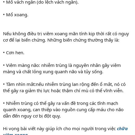
• Mổ vách ngăn (do lệch vách ngăn).
• Mổ xoang.
Nếu không điều trị viêm xoang mãn tính kịp thời rất có nguy
cơ để lại biến chứng. Những biến chứng thường thấy là:
• Cơn hen.
• Viêm màng não: nhiễm trùng là nguyên nhân gây viêm
màng và chất lỏng xung quanh não và tủy sống.
• Tầm nhìn mắt:nếu nhiễm trùng lan rộng đến ổ mắt, nó có
thể gây ra giảm thị lực hoặc thậm chí mù có thể vĩnh viễn.
• Nhiễm trùng có thể gây ra vấn đề trong các tĩnh mạch
quanh xoang, can thiệp vào nguồn cung cấp máu cho não
dẫn đến nguy cơ bị đột quỵ.
Hi vọng bài viết này giúp ích cho mọi người trong việc
chữa
viêm xoang