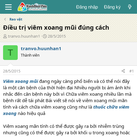
Đăng nhập
Đăng ký
Rao vặt
Điều trị viêm xoang mũi đúng cách
T
N
tranvo.huunhan1
28/5/2015
á
g
c
à
tranvo.huunhan1
T
g
y
Thành viên
i
đ
ả
ă
n
28/5/2015
#1
g
Viêm xoang mũi
đang ngày càng phổ biến và có thể nói đây
là một căn bệnh của thời hiện đại Nhiều người bị ám ảnh khi
nhắc đến căn bệnh này bởi vì Chữa viêm xoang nhiều lần mà
bệnh rất dễ tái phát Bái viết sẽ nói về viêm xoang mũi mãn
tính và cách chữa viêm xoang cũng như là
thuốc chữa viêm
xoang
nào hiệu quả
Viêm xoang mãn tính có thể được gây ra bởi nhiễm trùng
nhưng cũng có thể được gây ra bởi khối u trong xoang hoặc