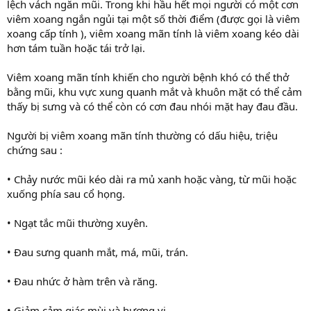
lệch vách ngăn mũi. Trong khi hầu hết mọi người có một cơn
viêm xoang ngắn ngủi tại một số thời điểm (được gọi là viêm
xoang cấp tính ), viêm xoang mãn tính là viêm xoang kéo dài
hơn tám tuần hoặc tái trở lại.
Viêm xoang mãn tính khiến cho người bệnh khó có thể thở
bằng mũi, khu vực xung quanh mắt và khuôn mặt có thể cảm
thấy bị sưng và có thể còn có cơn đau nhói mặt hay đau đầu.
Người bị viêm xoang mãn tính thường có dấu hiệu, triệu
chứng sau :
• Chảy nước mũi kéo dài ra mủ xanh hoặc vàng, từ mũi hoặc
xuống phía sau cổ họng.
• Ngạt tắc mũi thường xuyên.
• Đau sưng quanh mắt, má, mũi, trán.
• Đau nhức ở hàm trên và răng.
• Giảm cảm giác mùi và hương vị.