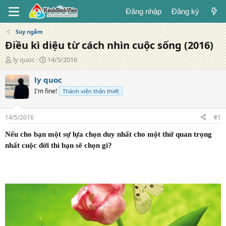
Đăng nhập
Đăng ký
Suy ngẫm
Điều kì diệu từ cách nhìn cuộc sống (2016)
T
N
ly quoc
14/5/2016
á
g
c
à
ly quoc
g
y
I'm fine!
Thành viên thân thiết
i
đ
ả
ă
n
14/5/2016
#1
g
Nếu cho bạn một sự lựa chọn duy nhất cho một thứ quan trọng
nhất cuộc đời thì bạn sẽ chọn gì?