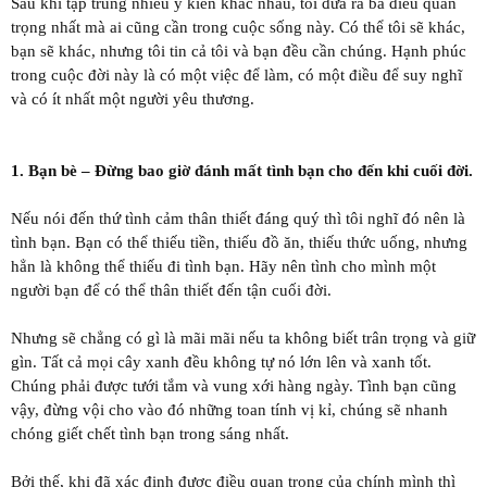
Sau khi tập trung nhiều ý kiến khác nhau, tôi đưa ra ba điều quan
trọng nhất mà ai cũng cần trong cuộc sống này. Có thể tôi sẽ khác,
bạn sẽ khác, nhưng tôi tin cả tôi và bạn đều cần chúng. Hạnh phúc
trong cuộc đời này là có một việc để làm, có một điều để suy nghĩ
và có ít nhất một người yêu thương.
1. Bạn bè – Đừng bao giờ đánh mất tình bạn cho đến khi cuối đời.
Nếu nói đến thứ tình cảm thân thiết đáng quý thì tôi nghĩ đó nên là
tình bạn. Bạn có thể thiếu tiền, thiếu đồ ăn, thiếu thức uống, nhưng
hẳn là không thể thiếu đi tình bạn. Hãy nên tình cho mình một
người bạn để có thể thân thiết đến tận cuối đời.
Nhưng sẽ chẳng có gì là mãi mãi nếu ta không biết trân trọng và giữ
gìn. Tất cả mọi cây xanh đều không tự nó lớn lên và xanh tốt.
Chúng phải được tưới tắm và vung xới hàng ngày. Tình bạn cũng
vậy, đừng vội cho vào đó những toan tính vị kỉ, chúng sẽ nhanh
chóng giết chết tình bạn trong sáng nhất.
Bởi thế, khi đã xác định được điều quan trọng của chính mình thì