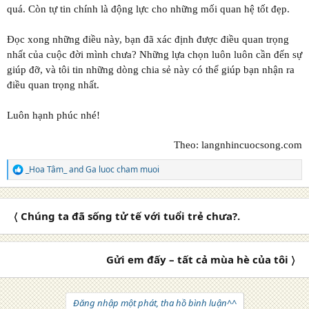
quá. Còn tự tin chính là động lực cho những mối quan hệ tốt đẹp.
Đọc xong những điều này, bạn đã xác định được điều quan trọng
nhất của cuộc đời mình chưa? Những lựa chọn luôn luôn cần đến sự
giúp đỡ, và tôi tin những dòng chia sẻ này có thể giúp bạn nhận ra
điều quan trọng nhất.
Luôn hạnh phúc nhé!
Theo: langnhincuocsong.com
_Hoa Tâm_
and
Ga luoc cham muoi
R
e
a
c
〈 Chúng ta đã sống tử tế với tuổi trẻ chưa?.
t
i
o
n
Gửi em đấy – tất cả mùa hè của tôi 〉
s
:
Đăng nhập một phát, tha hồ bình luận^^