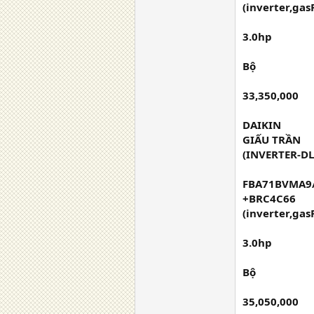
(inverter,gas
3.0hp
Bộ
33,350,000
DAIKIN
GIẤU TRẦN
(INVERTER-DL
FBA71BVMA9
+BRC4C66
(inverter,gas
3.0hp
Bộ
35,050,000