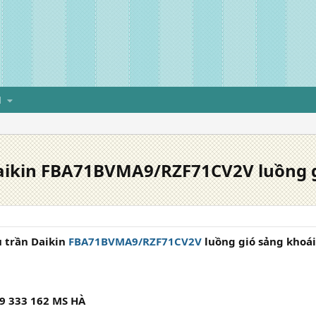
H
Daikin FBA71BVMA9/RZF71CV2V luồng g
u trần Daikin
FBA71BVMA9/RZF71CV2V
luồng gió sảng khoái
9 333 162 MS HÀ