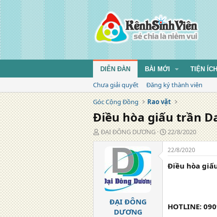
DIỄN ĐÀN
BÀI MỚI
TIỆN ÍC
Chưa giải quyết
Đăng ký thành viên
Góc Cộng Đồng
Rao vặt
Điều hòa giấu trần 
T
N
ĐẠI ĐÔNG DƯƠNG
22/8/2020
á
g
c
à
22/8/2020
g
y
Điều hòa giấ
i
đ
ả
ă
n
g
ĐẠI ĐÔNG
HOTLINE: 090
DƯƠNG