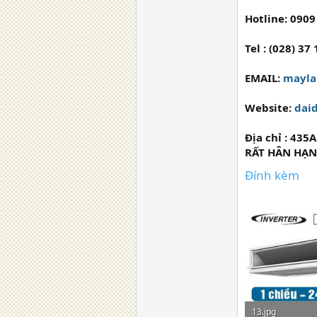
Hotline: 0909
Tel : (028) 37
EMAIL:
mayla
Website:
dai
Địa chỉ :
435A
RẤT HÂN HẠN
Đính kèm
13.jpg