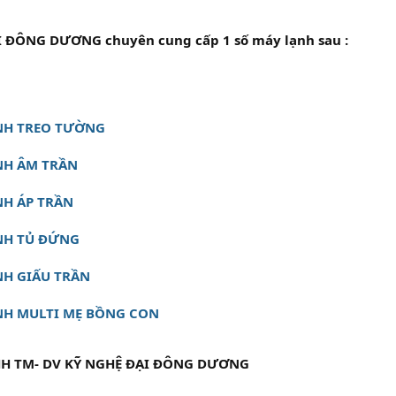
I ĐÔNG DƯƠNG chuyên cung cấp 1 số máy lạnh sau :
NH TREO TƯỜNG
NH ÂM TRẦN
NH ÁP TRẦN
NH TỦ ĐỨNG
NH GIẤU TRẦN
NH MULTI MẸ BỒNG CON
H TM- DV KỸ NGHỆ ĐẠI ĐÔNG DƯƠNG