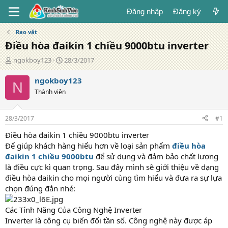
Đăng nhập
Đăng ký
Rao vặt
Điều hòa đaikin 1 chiều 9000btu inverter
T
N
ngokboy123
28/3/2017
á
g
c
à
ngokboy123
N
g
y
Thành viên
i
đ
ả
ă
n
28/3/2017
#1
g
Điều hòa đaikin 1 chiều 9000btu inverter
Để giúp khách hàng hiểu hơn về loại sản phẩm
điều hòa
đaikin 1 chiều 9000btu
để sử dụng và đảm bảo chất lượng
là điều cực kì quan trọng. Sau đây mình sẽ giới thiệu về dạng
điều hòa daikin cho mọi người cùng tìm hiểu và đưa ra sự lựa
chọn đúng đắn nhé:
Các Tính Năng Của Công Nghệ Inverter
Inverter là công cụ biến đổi tần số. Công nghệ này được áp