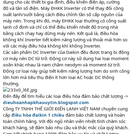
dụng cho các thiết bị gia đình, điều khiển điện áp, cường
độ và tần số điện. Máy ĐHKK Inverter có thể thay đổi công
suất lạnh/sưởi bằng cách điều chỉnh tần số cấp nguồn của
máy nén. Trong khi đó, máy ĐHKK loại thường có công suất
lạnh cố định và chỉ có thể điều khiển nhiệt độ trong nhà
bằng cách chạy hay dừng máy nén. Kết quả là, điều hòa
không khí Inverter tiết kiệm năng lượng và thoải mái hơn so
với các máy điều hòa không khí không Inverter.
Các sản phẩm DC Inverter của Daikin đều được trang bị động
cơ máy nén DC từ trở. Động cơ này sử dụng hai loại moment
xoắn khác nhau là nam châm neodym và moment từ trở.
Động cơ loại này giúp tiết kiệm năng lượng hơn do sinh công
lớn hơn mà tiêu thụ điện ít hơn loại AC hoặc DC thông
thường.
Đến đây để tìm hiểu các loại điều hòa đảm bảo chất lượng ->
dieuhoanhapkhauuytin.blogspot.com
Công TY TNHH THẾ GIỚI ĐIỆN LẠNH VIỆT NAM chuyên cung
cấp
điều hòa đaikin 1 chiều
đảm bảo chất lượng và hoàn
toàn chính hãng. Với đội ngũ nhân viên nhiệt tình chăm sóc
khách hàng, sẽ đảm bảo nhu cầu và thắc mắc của quý khách.
Cam kết chính hang 100% đảm bảo uy tín và chất lượng.