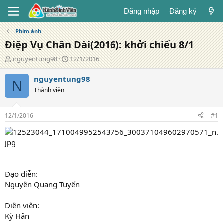
Đăng nhập
Đăng ký
Phim ảnh
Điệp Vụ Chân Dài(2016): khởi chiếu 8/1
T
N
nguyentung98
12/1/2016
á
g
c
à
nguyentung98
N
g
y
Thành viên
i
đ
ả
ă
n
12/1/2016
#1
g
Đạo diễn:
Nguyễn Quang Tuyến
Diễn viên:
Kỳ Hân