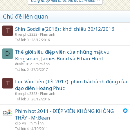
Đăng nhập một phát, tha hồ bình luận^^
Chủ đề liên quan
Shin Godzilla(2016) : khởi chiếu 30/12/2016
T
thienphu2323
Phim ảnh
Trả lời
0
28/12/2016
Thế giới siêu điệp viên của những mật vụ
D
Kingsman, James Bond và Ethan Hunt
duyle1012
Phim ảnh
Trả lời
0
27/9/2017
Lục Vân Tiên (Tết 2017): phim hài hành động của
T
đạo diễn Hoàng Phúc
thienphu2323
Phim ảnh
Trả lời
0
28/12/2016
Phim hot 2011 - ĐIỆP VIÊN KHÔNG KHÔNG
THẤY - Mr.Bean
clip_vn
Phim ảnh
Trả lời
4
4/10/2011