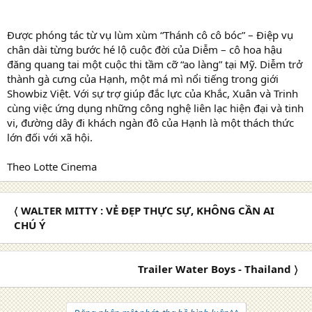
Được phóng tác từ vụ lùm xùm “Thánh cô cô bóc” – Điệp vụ
chân dài từng bước hé lộ cuộc đời của Diễm – cô hoa hậu
đăng quang tai một cuộc thi tầm cỡ “ao làng” tại Mỹ. Diễm trở
thành gà cưng của Hạnh, một má mì nổi tiếng trong giới
Showbiz Việt. Với sự trợ giúp đắc lực của Khắc, Xuân và Trinh
cùng việc ứng dụng những công nghệ liên lạc hiện đại và tinh
vi, đường dây đi khách ngàn đô của Hạnh là một thách thức
lớn đối với xã hội.
Theo Lotte Cinema
〈 WALTER MITTY : VẺ ĐẸP THỰC SỰ, KHÔNG CẦN AI
CHÚ Ý
Trailer Water Boys - Thailand 〉