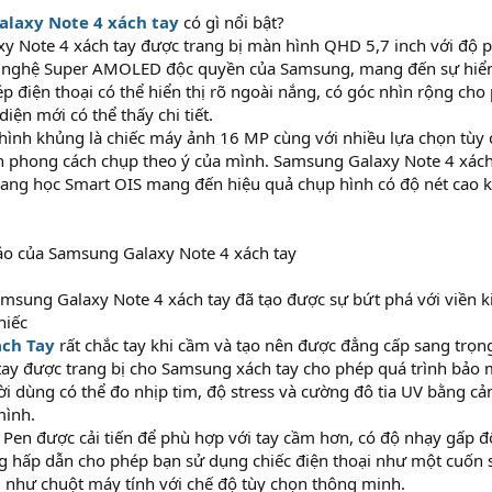
laxy Note 4 xách tay
có gì nổi bật?
 Note 4 xách tay được trang bị màn hình QHD 5,7 inch với độ ph
 nghệ Super AMOLED độc quyền của Samsung, mang đến sự hiển t
p điện thoại có thể hiển thị rõ ngoài nắng, có góc nhìn rộng ch
diện mới có thể thấy chi tiết.
hình khủng là chiếc máy ảnh 16 MP cùng với nhiều lựa chọn tùy
ọn phong cách chụp theo ý của mình. Samsung Galaxy Note 4 xách
ang học Smart OIS mang đến hiệu quả chụp hình có độ nét cao 
xảo của Samsung Galaxy Note 4 xách tay
amsung Galaxy Note 4 xách tay đã tạo được sự bứt phá với viền k
hiếc
ách Tay
rất chắc tay khi cầm và tạo nên được đẳng cấp sang trọn
ay được trang bị cho Samsung xách tay cho phép quá trình bảo 
ời dùng có thể đo nhịp tim, độ stress và cường đô tia UV bằng cả
mình.
Pen được cải tiến để phù hợp với tay cầm hơn, có độ nhạy gấp đô
g hấp dẫn cho phép bạn sử dụng chiếc điện thoại như một cuốn s
 như chuột máy tính với chế độ tùy chọn thông minh.