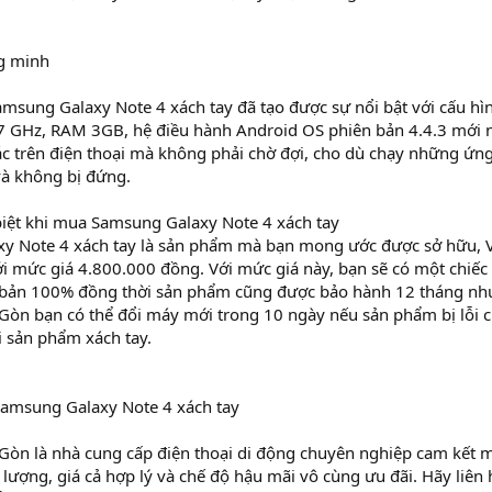
g minh
amsung Galaxy Note 4 xách tay đã tạo được sự nổi bật với cấu h
,7 GHz, RAM 3GB, hệ điều hành Android OS phiên bản 4.4.3 mới n
ác trên điện thoại mà không phải chờ đợi, cho dù chạy những ứ
à không bị đứng.
biệt khi mua Samsung Galaxy Note 4 xách tay
y Note 4 xách tay là sản phẩm mà bạn mong ước được sở hữu, 
i mức giá 4.800.000 đồng. Với mức giá này, bạn sẽ có một chiếc
bản 100% đồng thời sản phẩm cũng được bảo hành 12 tháng như ch
Gòn bạn có thể đổi máy mới trong 10 ngày nếu sản phẩm bị lỗi 
i sản phẩm xách tay.
Samsung Galaxy Note 4 xách tay
 Gòn là nhà cung cấp điện thoại di động chuyên nghiệp cam kết
lượng, giá cả hợp lý và chế độ hậu mãi vô cùng ưu đãi. Hãy liên 