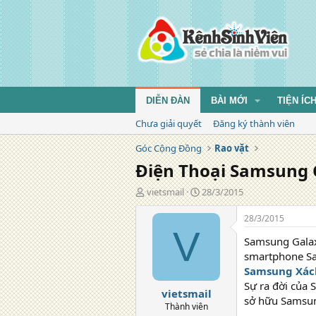
DIỄN ĐÀN
BÀI MỚI
TIỆN ÍC
Chưa giải quyết
Đăng ký thành viên
Góc Cộng Đồng
Rao vặt
Điện Thoại Samsung 
T
N
vietsmail
28/3/2015
á
g
c
à
28/3/2015
g
y
V
Samsung Galax
i
đ
ả
ă
smartphone S
n
Samsung Xác
g
Sự ra đời của
vietsmail
sở hữu Samsung
Thành viên