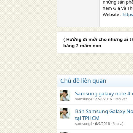
những sản phẩ
Xem Giá Và Th
Website :
http
〈 Hướng đi mới cho những ai t
bằng 2 mầm non
Chủ đề liên quan
Samsung galaxy note 4 x
samsung4
27/8/2016
Rao vặt
Bán Samsung Galaxy Not
tại TPHCM
samsung4
6/9/2016
Rao vặt