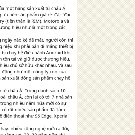
của một hãng sản xuất từ châu Á
 ưu tiên sản phẩm giá rẻ. Các “đại
y (tiền thân là RIM), Motorola và
hương hiệu như là một trong các
g ngày nào kẻ đã mất, người còn thì
g hiệu khi phải bán đi mảng thiết bị
t bị chạy hệ điều hành Android khi
 tồn tại và giữ được thương hiệu,
nhiều chủ sở hữu khác nhau. Và sau
ạt động như một công ty con của
là sản xuất dòng sản phẩm chạy hệ
n từ châu Á. Trong danh sách 10
ài châu Á, còn lại có tới 7 nhà sản
y trong nhiều năm nữa mới có sự
g có rất nhiều sản phẩm đã “làm
ệ điện thoại như S6 Edge, Xperia
.
thay: nhiều công nghệ mới ra đời,
ệu rằng sau 20, 30 năm nữa, thị