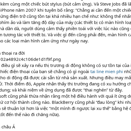
i kèm cùng một chiếc bút stylus (bút cảm ứng). Và Steve Jobs đã l
 iPhone năm 2007 khi tuyên bố rằng: “Chẳng ai cần đến một chiếc
ứng điện trở cũng tồn tại khá nhiều hạn chế như: không thể nhấ
hím ảo và làm tăng độ dày của máy (các thiết bị có màn hình lo
à dần dà, người dùng cảm thấy phiền toái với việc lúc nào cũng
tương tác với thiết bị. Và việc gì đến cũng phải đến, màn hình c
o các loại màn hình cảm ứng như ngày nay.
thoại ra đời
điều gì sẽ xảy ra nếu thị trương di động không có sự tồn tại của
 chiếc điện thoại của bạn sẽ chẳng có gì ngoài
tai line mien phi
nhữ
cho di động đã được cài sẵn từ nhà sản xuất. Nhưng điều may m
sử. Thời điểm đó, Apple nhận thấy thị trường đang có xu hướng
ung; và khái niệm về ứng dụng đã được “thai nghén” từ đây.
oft cũng phải thừa nhận rằng một hệ điều hành với quá ít ứng dụn
ứ cơ hội thành công nào. BlackBerry cũng phải “đau lòng” khi nhậ
 sẽ thuận lợi hơn là việc “một mình đi ngược lại xu thế” bằng hệ 
tốt đến thế nào đi chăng nữa).
a châu Á