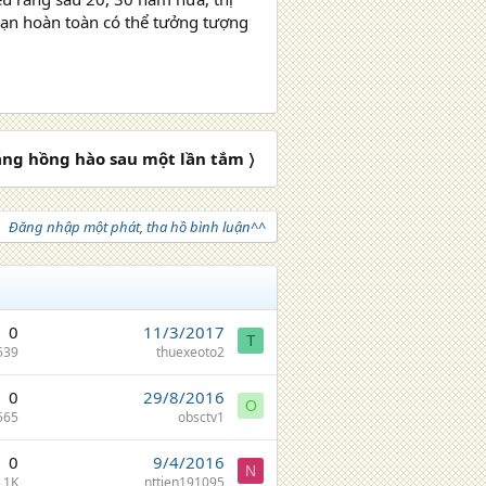
 bạn hoàn toàn có thể tưởng tượng
áng hồng hào sau một lần tắm 〉
Đăng nhập một phát, tha hồ bình luận^^
0
11/3/2017
T
539
thuexeoto2
0
29/8/2016
O
565
obsctv1
0
9/4/2016
N
1K
nttien191095