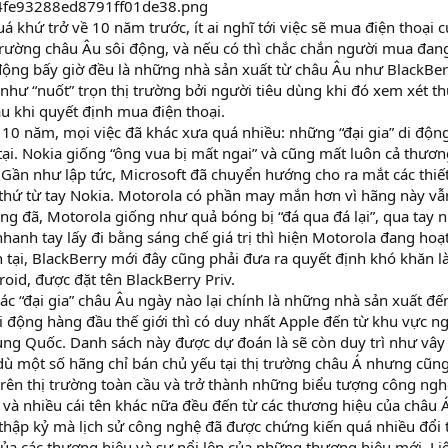
 khứ trở về 10 năm trước, ít ai nghĩ tới việc sẽ mua điện thoại 
trường châu Âu sôi động, và nếu có thì chắc chắn người mua đang
động bấy giờ đều là những nhà sản xuất từ châu Âu như BlackBerr
như “nuốt” trọn thị trường bởi người tiêu dùng khi đó xem xét t
u khi quyết định mua điện thoại.
10 năm, mọi việc đã khác xưa quá nhiều: những “đại gia” di độn
 tại. Nokia giống “ông vua bị mất ngai” và cũng mất luôn cả thươn
 Gần như lập tức, Microsoft đã chuyển hướng cho ra mắt các thiế
thứ từ tay Nokia. Motorola có phần may mắn hơn vì hãng này vẫn
g đã, Motorola giống như quả bóng bị “đá qua đá lại”, qua tay 
nhanh tay lấy đi bằng sáng chế giá trị thì hiện Motorola đang ho
 tại, BlackBerry mới đây cũng phải đưa ra quyết định khó khăn 
oid, được đặt tên BlackBerry Priv.
ác “đại gia” châu Âu ngày nào lại chính là những nhà sản xuất đế
i động hàng đầu thế giới thì có duy nhất Apple đến từ khu vực ngo
ung Quốc. Danh sách này được dự đoán là sẽ còn duy trì như vâ
dù một số hãng chỉ bán chủ yếu tại thị trường châu Á nhưng cũn
rên thị trường toàn cầu và trở thành những biểu tượng công ngh
 và nhiều cái tên khác nữa đều đến từ các thương hiệu của châu Á
thập kỷ mà lịch sử công nghệ đã được chứng kiến quá nhiều đổi 
ủa các thương hiệu và sự nổi lên của những thương hiệu mới. Li