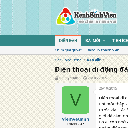
DIỄN ĐÀN
BÀI MỚI
TIỆN ÍC
Chưa giải quyết
Đăng ký thành viên
Góc Cộng Đồng
Rao vặt
Điện thoại di động đ
T
N
viemyeuanh
26/10/2015
á
g
c
à
26/10/2015
g
y
V
Điện thoại di 
i
đ
ả
ă
Chỉ một thập k
n
trước kia. Các
g
giới để cảm nh
viemyeuanh
Có ai còn nhớ 
Thành viên
phẩm điện tho