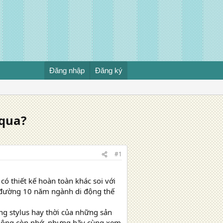
Đăng nhập
Đăng ký
 qua?
#1
có thiết kế hoàn toàn khác soi với
ng đường 10 năm ngành di động thế
ng stylus hay thời của những sản
hông còn nhớ, nhưng hãy cùng xem