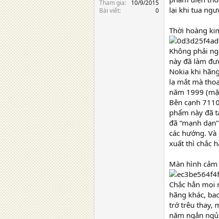
Tham gia
10/9/2015
lại khi tua ng
Bài viết
0
Thời hoàng ki
Không phải ng
này đã làm đượ
Nokia khi hãng
lạ mắt mà thoạ
năm 1999 (mặc 
Bên cạnh 7110,
phẩm này đã tạ
đã “mạnh dạn” 
các hướng. Và
xuất thì chắc 
Màn hình cảm
Chắc hẳn mọi 
hãng khác, ba
trớ trêu thay,
năm ngắn ngủi