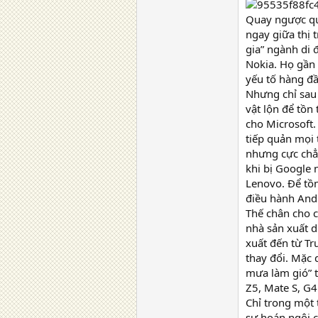
Quay ngược quá
ngay giữa thị 
gia” ngành di 
Nokia. Họ gần 
yếu tố hàng đầ
Nhưng chỉ sau 
vật lộn để tồn
cho Microsoft.
tiếp quản mọi 
nhưng cực chẳn
khi bị Google 
Lenovo. Để tồn
điều hành Andr
Thế chân cho c
nhà sản xuất d
xuất đến từ Tr
thay đổi. Mặc 
mưa làm gió” t
Z5, Mate S, G4
Chỉ trong một 
sự hoán ngôi c