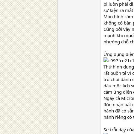
bị luôn phải đ
sự kiện ra mắt
Màn hình cảm 
không có bàn p
Cũng bởi vậy m
mạnh khi muốn 
nhường chỗ ch
Ứng dụng điện 
Thử hình dung 
rất buồn tẻ vì
trò chơi dành 
dấu mốc lịch 
cảm ứng điện d
Ngay cả Micros
đón nhận bất c
hành đã có sẵn
hành riêng có 
Sự trỗi dậy củ