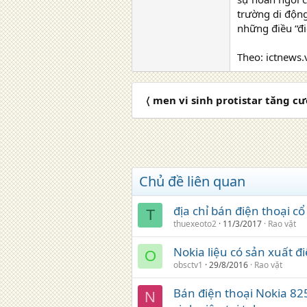
trường di động
những điều “đi
Theo: ictnews.
〈 men vi sinh protistar tăng c
Chủ đề liên quan
địa chỉ bán điện thoại cổ
T
thuexeoto2
11/3/2017
Rao vặt
Nokia liệu có sản xuất đi
O
obsctv1
29/8/2016
Rao vặt
Bán điện thoại Nokia 82
N