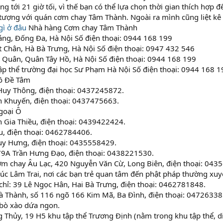
áng tới 21 giờ tối, vì thế bạn có thể lựa chọn thời gian thích hợp
tượng với quán cơm chay Tâm Thành. Ngoài ra mình cũng liệt kê
gì ở đâu
Nhà hàng Cơm chay Tâm Thành
áng, Đống Đa, Hà Nội Số điện thoại: 0944 168 199
t Chân, Hà Bà Trưng, Hà Nội Số điện thoại: 0947 432 546
g Quân, Quân Tây Hồ, Hà Nội Số điện thoại: 0944 168 199
ập thể trường đại học Sư Phạm Hà Nội Số điện thoại: 0944 168 1
ồ Đề Tâm
Huy Thông, điện thoại: 0437245872.
n Khuyến, điện thoại: 0437475663.
goại Ô
 Gia Thiều, điện thoại: 0439422424.
ệu, điện thoại: 0462784406.
Duy Hưng, điện thoại: 0435558429.
79A Trần Hưng Đạo, điện thoại: 0438221530.
ơm chay Âu Lạc, 420 Nguyễn Văn Cừ, Long Biên, điện thoại: 043
úc Lâm Trai, nơi các bạn trẻ quan tâm đến phật pháp thường xuy
 chỉ: 39 Lê Ngọc Hân, Hai Bà Trưng, điện thoại: 0462781848.
à Thành, số 116 ngõ 166 Kim Mã, Ba Đình, điện thoại: 04726338
 bò xào dứa ngon.
Thủy, 19 H5 khu tập thể Trương Định (nằm trong khu tập thể, di