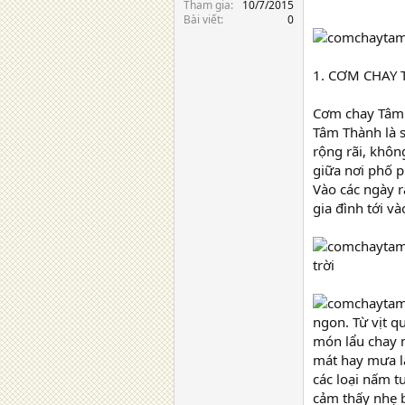
Tham gia
10/7/2015
Bài viết
0
1. CƠM CHAY
Cơm chay Tâm 
Tâm Thành là s
rộng rãi, khôn
giữa nơi phố p
Vào các ngày r
gia đình tới v
trời
ngon. Từ vịt q
món lẩu chay m
mát hay mưa lạ
các loại nấm t
cảm thấy nhẹ b