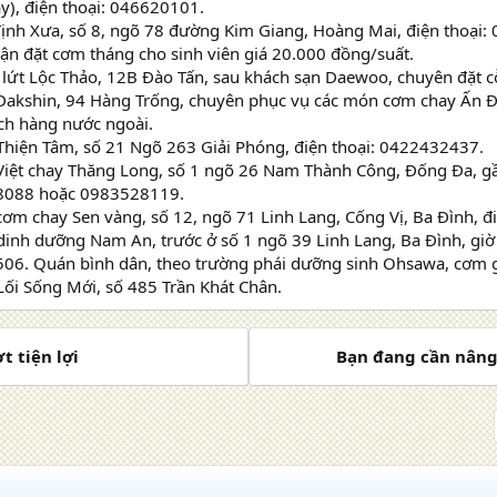
y), điện thoại: 046620101.
ịnh Xưa, số 8, ngõ 78 đường Kim Giang, Hoàng Mai, điện thoại:
ận đặt cơm tháng cho sinh viên giá 20.000 đồng/suất.
 lứt Lộc Thảo, 12B Đào Tấn, sau khách sạn Daewoo, chuyên đặt c
Dakshin, 94 Hàng Trống, chuyên phục vụ các món cơm chay Ấn Đ
ch hàng nước ngoài.
Thiện Tâm, số 21 Ngõ 263 Giải Phóng, điện thoại: 0422432437.
Việt chay Thăng Long, số 1 ngõ 26 Nam Thành Công, Đống Đa, gần
38088 hoặc 0983528119.
ơm chay Sen vàng, số 12, ngõ 71 Linh Lang, Cống Vị, Ba Đình, đ
dinh dưỡng Nam An, trước ở số 1 ngõ 39 Linh Lang, Ba Đình, giờ
506. Quán bình dân, theo trường phái dưỡng sinh Ohsawa, cơm gạ
ối Sống Mới, số 485 Trần Khát Chân.
t tiện lợi
Bạn đang cần nâng 