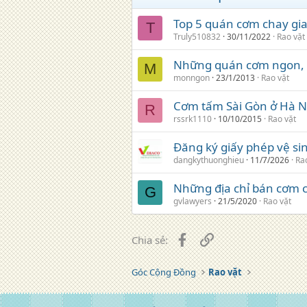
Top 5 quán cơm chay gia
T
Truly510832
30/11/2022
Rao vặt
Những quán cơm ngon, 
M
monngon
23/1/2013
Rao vặt
Cơm tấm Sài Gòn ở Hà N
R
rssrk1110
10/10/2015
Rao vặt
Đăng ký giấy phép vệ s
dangkythuonghieu
11/7/2026
Ra
Những địa chỉ bán cơm 
G
gvlawyers
21/5/2020
Rao vặt
Facebook
Liên kết
Chia sẻ:
Góc Cộng Đồng
Rao vặt