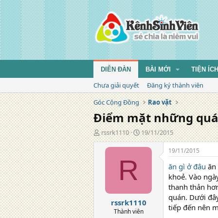
DIỄN ĐÀN
BÀI MỚI
TIỆN ÍC
Chưa giải quyết
Đăng ký thành viên
Góc Cộng Đồng
Rao vặt
Điểm mặt những quán
T
N
rssrk1110
19/11/2015
á
g
c
à
19/11/2015
g
y
R
ăn gì ở đâu
ăn 
i
đ
ả
ă
khoẻ. Vào ngày
n
thanh thản hơn
g
quán. Dưới đây
rssrk1110
tiếp đến nên m
Thành viên