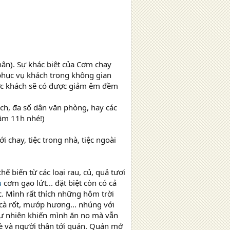
ân). Sự khác biệt của Cơm chay
 phục vụ khách trong không gian
thực khách sẽ có được giảm êm đềm
ách, đa số dân văn phòng, hay các
tầm 11h nhé!)
i chay, tiệc trong nhà, tiệc ngoài
 biến từ các loại rau, củ, quả tươi
u
cơm gạo lứt... đặt biệt còn có cả
c. Mình rất thích những hôm trời
cà rốt, mướp hương... nhúng với
tự nhiên khiến mình ăn no mà vẫn
bè và người thân tới quán. Quán mở