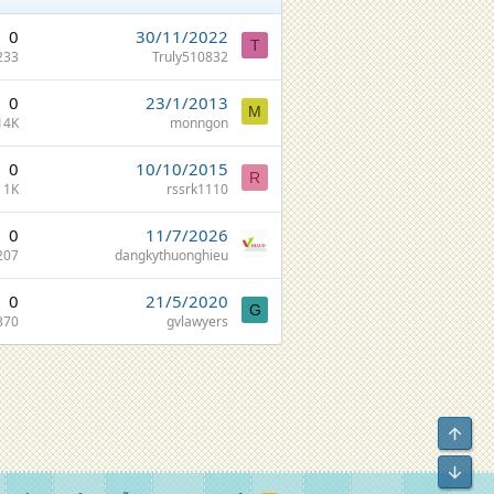
0
30/11/2022
T
233
Truly510832
0
23/1/2013
M
14K
monngon
0
10/10/2015
R
1K
rssrk1110
0
11/7/2026
207
dangkythuonghieu
0
21/5/2020
G
370
gvlawyers
Top
Bot