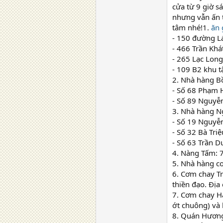
cửa từ 9 giờ s
nhưng vẫn ấn 
tâm nhé!1.
ăn 
- 150 đường L
- 466 Trần Khá
- 265 Lạc Lon
- 109 B2 khu t
2. Nhà hàng B
- Số 68 Phạm 
- Số 89 Nguyễ
3. Nhà hàng N
- Số 19 Nguyễn
- Số 32 Bà Tri
- Số 63 Trần 
4. Nàng Tấm: 
5. Nhà hàng c
6. Cơm chay Tr
thiền đạo. Địa
7. Cơm chay H
ớt chuông) và
8. Quán Hương 