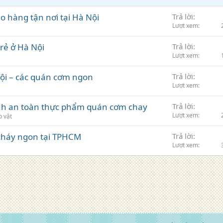
o hàng tận nơi tại Hà Nội
Trả lời
Lượt xem
rẻ ở Hà Nội
Trả lời
Lượt xem
ội – các quán cơm ngon
Trả lời
Lượt xem
inh an toàn thực phẩm quán cơm chay
Trả lời
Lượt xem
o vặt
cháy ngon tại TPHCM
Trả lời
Lượt xem