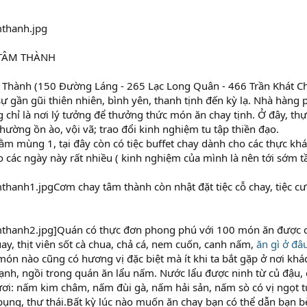
 TÂM THÀNH
Thành (150 Đường Láng - 265 Lạc Long Quân - 466 Trần Khát Ch
ự gần gũi thiên nhiên, bình yên, thanh tịnh đến kỳ lạ. Nhà hàng
g chỉ là nơi lý tưởng để thưởng thức món ăn chay tịnh. Ở đây, 
hường ồn ào, vội vã; trao đổi kinh nghiệm tu tập thiền đạo.
ằm mùng 1, tại đây còn có tiệc buffet chay dành cho các thực kh
ào các ngày này rất nhiều ( kinh nghiệm của mình là nên tới sớm 
Cơm chay tâm thành còn nhật đặt tiệc cỗ chay, tiệc cướ
]Quán có thực đơn phong phú với 100 món ăn được chế
uay, thịt viên sốt cà chua, chả cá, nem cuốn, canh nấm,
ăn gì ở đâ
ón nào cũng có hương vị đặc biệt mà ít khi ta bắt gặp ở nơi khá
nh, ngồi trong quán ăn lẩu nấm. Nước lẩu được ninh từ củ đậu, 
ươi: nấm kim châm, nấm đùi gà, nấm hải sản, nấm sò có vị ngọt 
ụng, thư thái.Bất kỳ lúc nào muốn ăn chay bạn có thể dẫn bạn 