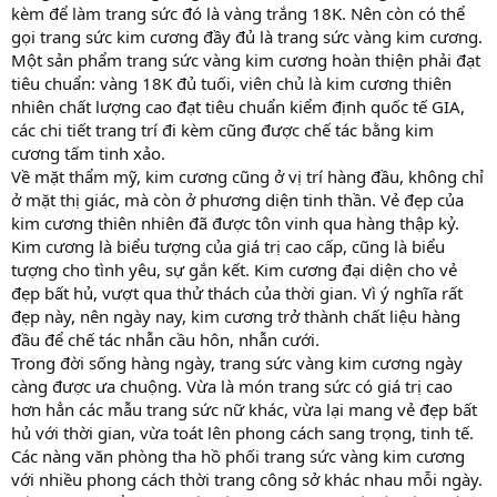
kèm để làm trang sức đó là vàng trắng 18K. Nên còn có thể
gọi trang sức kim cương đầy đủ là trang sức vàng kim cương.
Một sản phẩm trang sức vàng kim cương hoàn thiện phải đạt
tiêu chuẩn: vàng 18K đủ tuối, viên chủ là kim cương thiên
nhiên chất lượng cao đạt tiêu chuẩn kiểm định quốc tế GIA,
các chi tiết trang trí đi kèm cũng được chế tác bằng kim
cương tấm tinh xảo.
Về mặt thẩm mỹ, kim cương cũng ở vị trí hàng đầu, không chỉ
ở mặt thị giác, mà còn ở phương diện tinh thần. Vẻ đẹp của
kim cương thiên nhiên đã được tôn vinh qua hàng thập kỷ.
Kim cương là biểu tượng của giá trị cao cấp, cũng là biểu
tượng cho tình yêu, sự gắn kết. Kim cương đại diện cho vẻ
đẹp bất hủ, vượt qua thử thách của thời gian. Vì ý nghĩa rất
đẹp này, nên ngày nay, kim cương trở thành chất liệu hàng
đầu để chế tác nhẫn cầu hôn, nhẫn cưới.
Trong đời sống hàng ngày, trang sức vàng kim cương ngày
càng được ưa chuộng. Vừa là món trang sức có giá trị cao
hơn hẳn các mẫu trang sức nữ khác, vừa lại mang vẻ đẹp bất
hủ với thời gian, vừa toát lên phong cách sang trọng, tinh tế.
Các nàng văn phòng tha hồ phối trang sức vàng kim cương
với nhiều phong cách thời trang công sở khác nhau mỗi ngày.