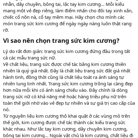
nhẫn, dây chuyền, bông tai, lắc tay kim cương… Mỗi kiểu
mang một vẻ đẹp riêng, làm điểm nhấn cho đôi tay xinh xắn,
chiếc cổ nõn nà, cổ tay mềm mại. Hãy chọn cho mình các
món trang sức kim cương để ngày ngày nàng luôn thật rạng
rỡ.
Vì sao nên chọn trang sức kim cương?​
Lý do rất đơn giản: trang sức kim cương đứng đầu trong tất
cả các mẫu trang sức nữ.
Về chất liệu, trang sức được chế tác bằng kim cương thiên
nhiên là quý giá nhất. Đây là chất liệu trang sức đắt giá nhất
hành tinh, đồng thời cũng là chất liệu toát ra ánh sáng tự
nhiên lung linh nhất. Trang sức kim cương trông lại càng đẹp
hơn nữa mỗi khi có ánh sáng chiếu vào. Đây chính là dòng
trang sức nữ có khả năng mê hoặc hàng triệu phụ nữ trên
toàn thế giới nhờ vào vẻ đẹp tự nhiên và sự giá trị cao cấp của
nó.
Từ nguyên liệu kim cương thô khai quật ở các vùng mỏ trên
thế giới, kim cương được chế tác thành các kiểu trang sức
khác nhau. Như lắc tay kim cương, dây chuyền kim cương,
bông tai kim cương… Ngoài vật chủ là kim cương, chất liệu đi