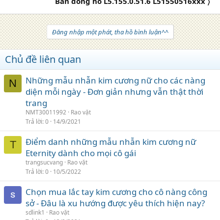
Bán đồng hồ L5.155.0.51.6 L51550516xxx 〉
Đăng nhập một phát, tha hồ bình luận^^
Chủ đề liên quan
Những mẫu nhẫn kim cương nữ cho các nàng
N
diện mỗi ngày - Đơn giản nhưng vẫn thật thời
trang
NMT30011992
Rao vặt
Trả lời
0
14/9/2021
Điểm danh những mẫu nhẫn kim cương nữ
T
Eternity dành cho mọi cô gái
trangsucvang
Rao vặt
Trả lời
0
10/5/2022
Chọn mua lắc tay kim cương cho cô nàng công
sở - Đâu là xu hướng được yêu thích hiện nay?
sdlink1
Rao vặt