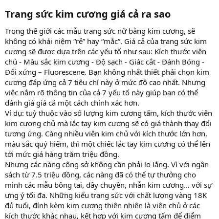
Trang sức kim cương giá cả ra sao​
Trong thế giới các mẫu trang sức nữ bằng kim cương, sẽ
không có khái niệm “rẻ” hay “mắc”. Giá cả của trang sức kim
cương sẽ được dựa trên các yếu tố như sau: Kích thước viên
chủ - Màu sắc kim cương - Độ sạch - Giác cắt - Đánh Bóng -
Đối xứng – Fluorescene. Bạn không nhất thiết phải chọn kim
cương đáp ứng cả 7 tiêu chí này ở mức độ cao nhất. Nhưng
việc nắm rõ thông tin của cả 7 yếu tố này giúp bạn có thể
đánh giá giá cả một cách chính xác hơn.
Ví dụ: tuỳ thuộc vào số lượng kim cương tấm, kích thước viên
kim cương chủ mà lắc tay kim cương sẽ có giá thành thay đổi
tương ứng. Càng nhiều viên kim chủ với kích thước lớn hơn,
màu sắc quý hiếm, thì một chiếc lắc tay kim cương có thể lên
tới mức giá hàng trăm triệu đồng.
Nhưng các nàng công sở không cần phải lo lắng. Vì với ngân
sách từ 7.5 triệu đồng, các nàng đã có thể tự thưởng cho
mình các mẫu bông tai, dây chuyền, nhẫn kim cương… với sự
ưng ý tối đa. Những kiểu trang sức với chất lượng vàng 18K
đủ tuổi, đính kèm kim cương thiên nhiên là viên chủ ở các
kích thước khác nhau, kết hợp với kim cương tấm để điểm