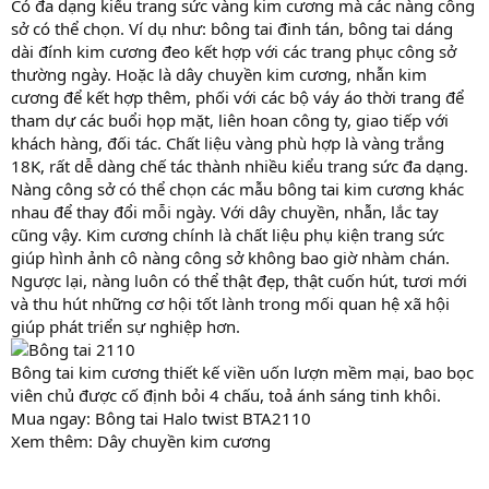
Có đa dạng kiểu trang sức vàng kim cương mà các nàng công
sở có thể chọn. Ví dụ như: bông tai đinh tán, bông tai dáng
dài đính kim cương đeo kết hợp với các trang phục công sở
thường ngày. Hoặc là dây chuyền kim cương, nhẫn kim
cương để kết hợp thêm, phối với các bộ váy áo thời trang để
tham dự các buổi họp mặt, liên hoan công ty, giao tiếp với
khách hàng, đối tác. Chất liệu vàng phù hợp là vàng trắng
18K, rất dễ dàng chế tác thành nhiều kiểu trang sức đa dạng.
Nàng công sở có thể chọn các mẫu bông tai kim cương khác
nhau để thay đổi mỗi ngày. Với dây chuyền, nhẫn, lắc tay
cũng vậy. Kim cương chính là chất liệu phụ kiện trang sức
giúp hình ảnh cô nàng công sở không bao giờ nhàm chán.
Ngược lại, nàng luôn có thể thật đẹp, thật cuốn hút, tươi mới
và thu hút những cơ hội tốt lành trong mối quan hệ xã hội
giúp phát triển sự nghiệp hơn.
Bông tai kim cương thiết kế viền uốn lượn mềm mại, bao bọc
viên chủ được cố định bỏi 4 chấu, toả ánh sáng tinh khôi.
Mua ngay: Bông tai Halo twist BTA2110
Xem thêm: Dây chuyền kim cương