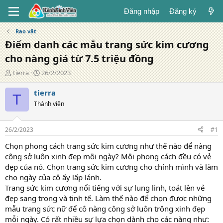
Đăng nhập
Đăng ký
Rao vặt
Điểm danh các mẫu trang sức kim cương
cho nàng giá từ 7.5 triệu đồng
T
N
tierra
26/2/2023
á
g
c
à
tierra
T
g
y
Thành viên
i
đ
ả
ă
n
26/2/2023
#1
g
Chọn phong cách trang sức kim cương như thế nào để nàng
công sở luôn xinh đẹp mỗi ngày? Mỗi phong cách đều có vẻ
đẹp của nó. Chọn trang sức kim cương cho chính mình và làm
cho ngày của cô ấy lấp lánh.
Trang sức kim cương nổi tiếng với sự lung linh, toát lên vẻ
đẹp sang trọng và tinh tế. Làm thế nào để chọn được những
mẫu trang sức nữ để cô nàng công sở luôn trông xinh đẹp
mỗi ngày. Có rất nhiều sự lựa chọn dành cho các nàng như: