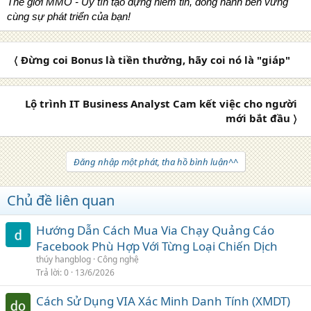
Thế giới MMO - Uy tín tạo dựng niềm tin, đồng hành bền vững
cùng sự phát triển của bạn!
〈 Đừng coi Bonus là tiền thưởng, hãy coi nó là "giáp"
Lộ trình IT Business Analyst Cam kết việc cho người
mới bắt đầu 〉
Đăng nhập một phát, tha hồ bình luận^^
Chủ đề liên quan
Hướng Dẫn Cách Mua Via Chạy Quảng Cáo
Facebook Phù Hợp Với Từng Loại Chiến Dịch
thúy hangblog
Công nghệ
Trả lời
0
13/6/2026
Cách Sử Dụng VIA Xác Minh Danh Tính (XMDT)