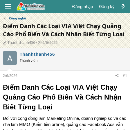
Đăng nhập
Đăng ký
Công nghệ
Điểm Danh Các Loại VIA Việt Chạy Quảng
Cáo Phổ Biến Và Cách Nhận Biết Từng Loại
T
N
Thanhthanh456
2/6/2026
á
g
c
à
Thanhthanh456
g
y
Thành viên
i
đ
ả
ă
n
2/6/2026
#1
g
Điểm Danh Các Loại VIA Việt Chạy
Quảng Cáo Phổ Biến Và Cách Nhận
Biết Từng Loại
Đối với cộng đồng làm Marketing Online, doanh nghiệp số và các
nhà làm MMO (Kiếm tiền online), quảng cáo Facebook Ads vẫn