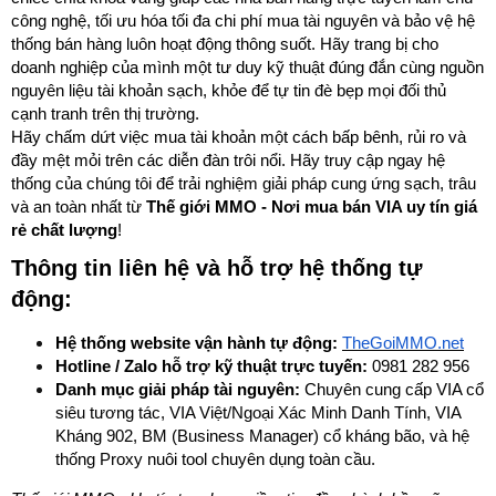
công nghệ, tối ưu hóa tối đa chi phí mua tài nguyên và bảo vệ hệ
thống bán hàng luôn hoạt động thông suốt. Hãy trang bị cho
doanh nghiệp của mình một tư duy kỹ thuật đúng đắn cùng nguồn
nguyên liệu tài khoản sạch, khỏe để tự tin đè bẹp mọi đối thủ
cạnh tranh trên thị trường.
Hãy chấm dứt việc mua tài khoản một cách bấp bênh, rủi ro và
đầy mệt mỏi trên các diễn đàn trôi nổi. Hãy truy cập ngay hệ
thống của chúng tôi để trải nghiệm giải pháp cung ứng sạch, trâu
và an toàn nhất từ
Thế giới MMO - Nơi mua bán VIA uy tín giá
rẻ chất lượng
!
Thông tin liên hệ và hỗ trợ hệ thống tự
động:
Hệ thống website vận hành tự động:
TheGoiMMO.net
Hotline / Zalo hỗ trợ kỹ thuật trực tuyến:
0981 282 956
Danh mục giải pháp tài nguyên:
Chuyên cung cấp VIA cổ
siêu tương tác, VIA Việt/Ngoại Xác Minh Danh Tính, VIA
Kháng 902, BM (Business Manager) cổ kháng bão, và hệ
thống Proxy nuôi tool chuyên dụng toàn cầu.