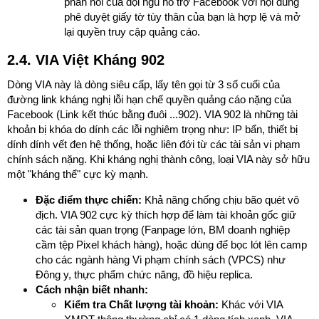
phản hồi của đội ngũ hỗ trợ Facebook với nội dung
phê duyệt giấy tờ tùy thân của bạn là hợp lệ và mở
lại quyền truy cập quảng cáo.
2.4. VIA Việt Kháng 902
Dòng VIA này là dòng siêu cấp, lấy tên gọi từ 3 số cuối của
đường link kháng nghị lỗi hạn chế quyền quảng cáo nặng của
Facebook (Link kết thúc bằng đuôi ...902). VIA 902 là những tài
khoản bị khóa do dính các lỗi nghiêm trọng như: IP bẩn, thiết bị
dính dính vết đen hệ thống, hoặc liên đới từ các tài sản vi phạm
chính sách nặng. Khi kháng nghị thành công, loại VIA này sở hữu
một "kháng thể" cực kỳ mạnh.
Đặc điểm thực chiến:
Khả năng chống chịu bão quét vô
địch. VIA 902 cực kỳ thích hợp để làm tài khoản gốc giữ
các tài sản quan trọng (Fanpage lớn, BM doanh nghiệp
cầm tệp Pixel khách hàng), hoặc dùng để bọc lót lên camp
cho các ngành hàng Vi phạm chính sách (VPCS) như
Đông y, thực phẩm chức năng, đồ hiệu replica.
Cách nhận biết nhanh:
Kiểm tra Chất lượng tài khoản:
Khác với VIA