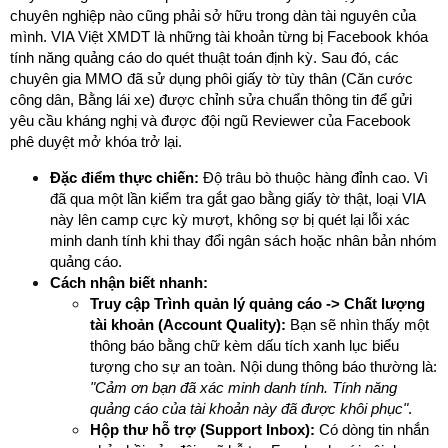
chuyên nghiệp nào cũng phải sở hữu trong dàn tài nguyên của
mình. VIA Việt XMDT là những tài khoản từng bị Facebook khóa
tính năng quảng cáo do quét thuật toán định kỳ. Sau đó, các
chuyên gia MMO đã sử dụng phôi giấy tờ tùy thân (Căn cước
công dân, Bằng lái xe) được chỉnh sửa chuẩn thông tin để gửi
yêu cầu kháng nghị và được đội ngũ Reviewer của Facebook
phê duyệt mở khóa trở lại.
Đặc điểm thực chiến:
Độ trâu bò thuộc hàng đỉnh cao. Vì
đã qua một lần kiểm tra gắt gao bằng giấy tờ thật, loại VIA
này lên camp cực kỳ mượt, không sợ bị quét lại lỗi xác
minh danh tính khi thay đổi ngân sách hoặc nhân bản nhóm
quảng cáo.
Cách nhận biết nhanh:
Truy cập Trình quản lý quảng cáo -> Chất lượng
tài khoản (Account Quality):
Bạn sẽ nhìn thấy một
thông báo bằng chữ kèm dấu tích xanh lục biểu
tượng cho sự an toàn. Nội dung thông báo thường là:
"Cảm ơn bạn đã xác minh danh tính. Tính năng
quảng cáo của tài khoản này đã được khôi phục"
.
Hộp thư hỗ trợ (Support Inbox):
Có dòng tin nhắn