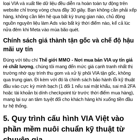
loại VIA và xuất file dữ liệu đều diễn ra hoàn toàn tự động trên
website chỉ trong vòng chưa đầy 30 giây. Bạn không cần phải xếp
hàng, không cần liên hệ qua bất kỳ trung gian nào, chủ động
nguồn nguyên liệu làm Ads vào bất kỳ thời điểm nào, kể cả lúc
nửa đêm khi Meta vào mùa bão quét.
Chính sách giá thành tận gốc và chế độ hậu
mãi uy tín
Đúng với tiêu chí
Thế giới MMO - Nơi mua bán VIA uy tín giá
rẻ chất lượng
, chúng tôi mang đến mức giá cạnh tranh nhất thị
trường nhờ quy trình thu gom và xử lý phôi VIA tận gốc, không
qua trung gian. Đi kèm với đó là chính sách bảo hành lỗi kỹ thuật
đầu vào cực kỳ minh bạch (1 đổi 1 nếu sai mật khẩu, sai mã 2FA
hoặc tài khoản bị dính checkpoint từ trước thời điểm mua hàng),
mang lại sự an tâm tuyệt đối cho khách hàng khi xuống tiền đầu
tư hệ thống.
5. Quy trình cấu hình VIA Việt vào
phần mềm nuôi chuẩn kỹ thuật từ
chuyên gia