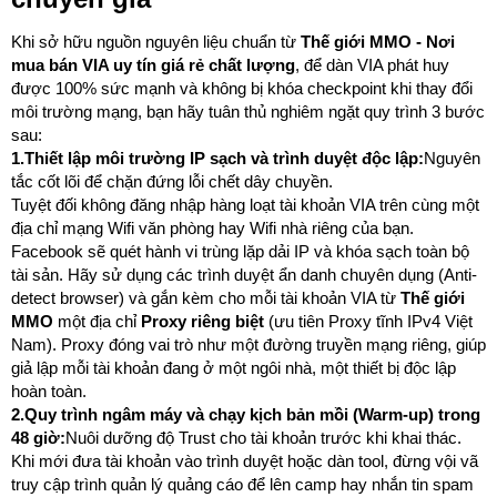
Khi sở hữu nguồn nguyên liệu chuẩn từ
Thế giới MMO - Nơi
mua bán VIA uy tín giá rẻ chất lượng
, để dàn VIA phát huy
được 100% sức mạnh và không bị khóa checkpoint khi thay đổi
môi trường mạng, bạn hãy tuân thủ nghiêm ngặt quy trình 3 bước
sau:
1.Thiết lập môi trường IP sạch và trình duyệt độc lập:
Nguyên
tắc cốt lõi để chặn đứng lỗi chết dây chuyền.
Tuyệt đối không đăng nhập hàng loạt tài khoản VIA trên cùng một
địa chỉ mạng Wifi văn phòng hay Wifi nhà riêng của bạn.
Facebook sẽ quét hành vi trùng lặp dải IP và khóa sạch toàn bộ
tài sản. Hãy sử dụng các trình duyệt ẩn danh chuyên dụng (Anti-
detect browser) và gắn kèm cho mỗi tài khoản VIA từ
Thế giới
MMO
một địa chỉ
Proxy riêng biệt
(ưu tiên Proxy tĩnh IPv4 Việt
Nam). Proxy đóng vai trò như một đường truyền mạng riêng, giúp
giả lập mỗi tài khoản đang ở một ngôi nhà, một thiết bị độc lập
hoàn toàn.
2.Quy trình ngâm máy và chạy kịch bản mồi (Warm-up) trong
48 giờ:
Nuôi dưỡng độ Trust cho tài khoản trước khi khai thác.
Khi mới đưa tài khoản vào trình duyệt hoặc dàn tool, đừng vội vã
truy cập trình quản lý quảng cáo để lên camp hay nhắn tin spam