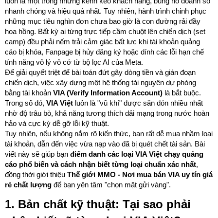
luôn là một trong những kênh kéo khách hàng, bùng nổ doanh số
nhanh chóng và hiệu quả nhất. Tuy nhiên, hành trình chinh phục
những mục tiêu nghìn đơn chưa bao giờ là con đường rải đầy
hoa hồng. Bất kỳ ai từng trực tiếp cầm chuột lên chiến dịch (set
camp) đều phải nếm trải cảm giác bất lực khi tài khoản quảng
cáo bị khóa, Fanpage bị hủy đăng ký hoặc dính các lỗi hạn chế
tính năng vô lý vô cớ từ bộ lọc AI của Meta.
Để giải quyết triệt để bài toán đứt gãy dòng tiền và gián đoạn
chiến dịch, việc xây dựng một hệ thống tài nguyên dự phòng
bằng tài khoản
VIA (Verify Information Account)
là bắt buộc.
Trong số đó,
VIA Việt
luôn là "vũ khí" được săn đón nhiều nhất
nhờ độ trâu bò, khả năng tương thích dải mạng trong nước hoàn
hảo và cực kỳ dễ gỡ lỗi kỹ thuật.
Tuy nhiên, nếu không nắm rõ kiến thức, bạn rất dễ mua nhầm loại
tài khoản, dẫn đến việc vừa nạp vào đã bị quét chết tài sản. Bài
viết này sẽ giúp bạn
điểm danh các loại VIA Việt chạy quảng
cáo phổ biến và cách nhận biết từng loại chuẩn xác nhất
,
đồng thời giới thiệu
Thế giới MMO - Nơi mua bán VIA uy tín giá
rẻ chất lượng
để bạn yên tâm "chọn mặt gửi vàng".
1. Bản chất kỹ thuật: Tại sao phải