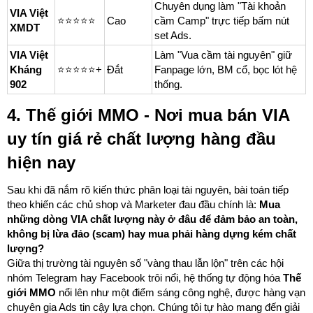
Chuyên dụng làm "Tài khoản
VIA Việt
⭐️⭐️⭐️⭐️⭐️
Cao
cầm Camp" trực tiếp bấm nút
XMDT
set Ads.
VIA Việt
Làm "Vua cầm tài nguyên" giữ
Kháng
⭐️⭐️⭐️⭐️⭐️+
Đắt
Fanpage lớn, BM cổ, bọc lót hệ
902
thống.
4. Thế giới MMO - Nơi mua bán VIA
uy tín giá rẻ chất lượng hàng đầu
hiện nay
Sau khi đã nắm rõ kiến thức phân loại tài nguyên, bài toán tiếp
theo khiến các chủ shop và Marketer đau đầu chính là:
Mua
những dòng VIA chất lượng này ở đâu để đảm bảo an toàn,
không bị lừa đảo (scam) hay mua phải hàng dựng kém chất
lượng?
Giữa thị trường tài nguyên số "vàng thau lẫn lộn" trên các hội
nhóm Telegram hay Facebook trôi nổi, hệ thống tự động hóa
Thế
giới MMO
nổi lên như một điểm sáng công nghệ, được hàng vạn
chuyên gia Ads tin cậy lựa chọn. Chúng tôi tự hào mang đến giải