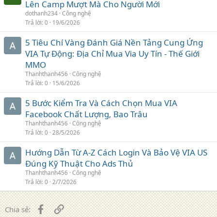
Lên Camp Mượt Mà Cho Người Mới
dothanh234
Công nghệ
Trả lời
0
19/6/2026
5 Tiêu Chí Vàng Đánh Giá Nền Tảng Cung Ứng
VIA Tự Động: Địa Chỉ Mua Via Uy Tín - Thế Giới
MMO
Thanhthanh456
Công nghệ
Trả lời
0
15/6/2026
5 Bước Kiểm Tra Và Cách Chọn Mua VIA
Facebook Chất Lượng, Bao Trâu
Thanhthanh456
Công nghệ
Trả lời
0
28/5/2026
Hướng Dẫn Từ A-Z Cách Login Và Bảo Vệ VIA US
Đúng Kỹ Thuật Cho Ads Thủ
Thanhthanh456
Công nghệ
Trả lời
0
2/7/2026
Facebook
Liên kết
Chia sẻ: