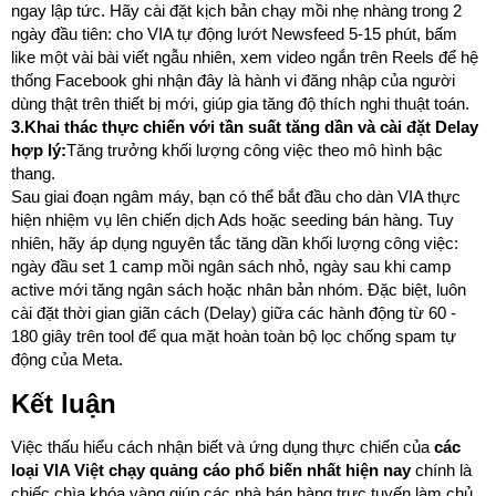
ngay lập tức. Hãy cài đặt kịch bản chạy mồi nhẹ nhàng trong 2
ngày đầu tiên: cho VIA tự động lướt Newsfeed 5-15 phút, bấm
like một vài bài viết ngẫu nhiên, xem video ngắn trên Reels để hệ
thống Facebook ghi nhận đây là hành vi đăng nhập của người
dùng thật trên thiết bị mới, giúp gia tăng độ thích nghi thuật toán.
3.Khai thác thực chiến với tần suất tăng dần và cài đặt Delay
hợp lý:
Tăng trưởng khối lượng công việc theo mô hình bậc
thang.
Sau giai đoạn ngâm máy, bạn có thể bắt đầu cho dàn VIA thực
hiện nhiệm vụ lên chiến dịch Ads hoặc seeding bán hàng. Tuy
nhiên, hãy áp dụng nguyên tắc tăng dần khối lượng công việc:
ngày đầu set 1 camp mồi ngân sách nhỏ, ngày sau khi camp
active mới tăng ngân sách hoặc nhân bản nhóm. Đặc biệt, luôn
cài đặt thời gian giãn cách (Delay) giữa các hành động từ 60 -
180 giây trên tool để qua mặt hoàn toàn bộ lọc chống spam tự
động của Meta.
Kết luận
Việc thấu hiểu cách nhận biết và ứng dụng thực chiến của
các
loại VIA Việt chạy quảng cáo phổ biến nhất hiện nay
chính là
chiếc chìa khóa vàng giúp các nhà bán hàng trực tuyến làm chủ