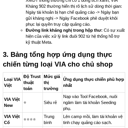
XMDT thông thường chỉ có 1 dòng tích xanh, VIA
Kháng 902 thường hiển thị rõ lịch sử dòng thời gian:
Ngày tài khoản bị hạn chế quảng cáo -> Ngày bạn
gửi kháng nghị -> Ngày Facebook phê duyệt khôi
phục lại quyền truy cập quảng cáo.
Đường link kháng nghị trong hộp thư:
Có sự xuất
hiện của việc xử lý link đuôi 902 từ hệ thống hỗ trợ
kỹ thuật Meta.
3. Bảng tổng hợp ứng dụng thực
chiến từng loại VIA cho chủ shop
Độ Trust
Mức giá
Loại VIA
Ứng dụng thực chiến phù hợp
thuật
thị
Việt
nhất
toán
trường
Nạp vào Tool Facebook, nuôi
VIA Việt
⭐️
Siêu rẻ
ngâm làm tài khoản Seeding
New
phụ.
VIA Việt
Trung
Lên camp mồi, làm tài khoản vệ
⭐️⭐️⭐️⭐️
Cổ
bình
tinh chạy quảng cáo sạch.