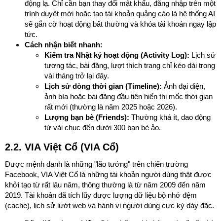
động lạ. Chỉ cần bạn thay đổi mật khẩu, đăng nhập trên một
trình duyệt mới hoặc tạo tài khoản quảng cáo là hệ thống AI
sẽ gắn cờ hoạt động bất thường và khóa tài khoản ngay lập
tức.
Cách nhận biết nhanh:
Kiểm tra Nhật ký hoạt động (Activity Log):
Lịch sử
tương tác, bài đăng, lượt thích trang chỉ kéo dài trong
vài tháng trở lại đây.
Lịch sử dòng thời gian (Timeline):
Ảnh đại diện,
ảnh bìa hoặc bài đăng đầu tiên hiển thị mốc thời gian
rất mới (thường là năm 2025 hoặc 2026).
Lượng bạn bè (Friends):
Thường khá ít, dao động
từ vài chục đến dưới 300 bạn bè ảo.
2.2. VIA Việt Cổ (VIA Cổ)
Được mệnh danh là những "lão tướng" trên chiến trường
Facebook, VIA Việt Cổ là những tài khoản người dùng thật được
khởi tạo từ rất lâu năm, thông thường là từ năm 2009 đến năm
2019. Tài khoản đã tích lũy được lượng dữ liệu bộ nhớ đệm
(cache), lịch sử lướt web và hành vi người dùng cực kỳ dày đặc.