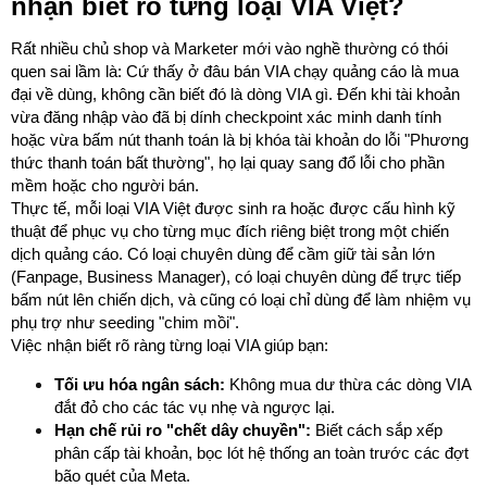
nhận biết rõ từng loại VIA Việt?
Rất nhiều chủ shop và Marketer mới vào nghề thường có thói
quen sai lầm là: Cứ thấy ở đâu bán VIA chạy quảng cáo là mua
đại về dùng, không cần biết đó là dòng VIA gì. Đến khi tài khoản
vừa đăng nhập vào đã bị dính checkpoint xác minh danh tính
hoặc vừa bấm nút thanh toán là bị khóa tài khoản do lỗi "Phương
thức thanh toán bất thường", họ lại quay sang đổ lỗi cho phần
mềm hoặc cho người bán.
Thực tế, mỗi loại VIA Việt được sinh ra hoặc được cấu hình kỹ
thuật để phục vụ cho từng mục đích riêng biệt trong một chiến
dịch quảng cáo. Có loại chuyên dùng để cầm giữ tài sản lớn
(Fanpage, Business Manager), có loại chuyên dùng để trực tiếp
bấm nút lên chiến dịch, và cũng có loại chỉ dùng để làm nhiệm vụ
phụ trợ như seeding "chim mồi".
Việc nhận biết rõ ràng từng loại VIA giúp bạn:
Tối ưu hóa ngân sách:
Không mua dư thừa các dòng VIA
đắt đỏ cho các tác vụ nhẹ và ngược lại.
Hạn chế rủi ro "chết dây chuyền":
Biết cách sắp xếp
phân cấp tài khoản, bọc lót hệ thống an toàn trước các đợt
bão quét của Meta.