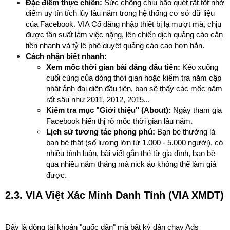
Đặc điểm thực chiến:
Sức chống chịu bão quét rất tốt nhờ
điểm uy tín tích lũy lâu năm trong hệ thống cơ sở dữ liệu
của Facebook. VIA Cổ đăng nhập thiết bị lạ mượt mà, chịu
được tần suất làm việc nặng, lên chiến dịch quảng cáo cắn
tiền nhanh và tỷ lệ phê duyệt quảng cáo cao hơn hẳn.
Cách nhận biết nhanh:
Xem mốc thời gian bài đăng đầu tiên:
Kéo xuống
cuối cùng của dòng thời gian hoặc kiểm tra năm cập
nhật ảnh đại diện đầu tiên, bạn sẽ thấy các mốc năm
rất sâu như 2011, 2012, 2015...
Kiểm tra mục "Giới thiệu" (About):
Ngày tham gia
Facebook hiển thị rõ mốc thời gian lâu năm.
Lịch sử tương tác phong phú:
Bạn bè thường là
bạn bè thật (số lượng lớn từ 1.000 - 5.000 người), có
nhiều bình luận, bài viết gắn thẻ từ gia đình, bạn bè
qua nhiều năm tháng mà nick ảo không thể làm giả
được.
2.3. VIA Việt Xác Minh Danh Tính (VIA XMDT)
Đây là dòng tài khoản "quốc dân" mà bất kỳ dân chạy Ads