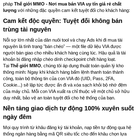
pháp
Thế giới MMO - Nơi mua bán VIA uy tín giá rẻ chất
lượng
với những đặc quyền cam kết tuyệt đối cho khách hàng:
Cam kết độc quyền: Tuyệt đối không bán
trùng tài nguyên
Nỗi sợ lớn nhất của dân nuôi tool và chạy Ads khi đi mua tài
nguyên là tình trạng "bán chéo" — một file dữ liệu VIA được
người bán giao cho nhiều khách hàng cùng lúc. Hậu quả là tài
khoản bị đăng nhập chéo dính checkpoint chết hàng loạt.
Tại
Thế giới MMO
, chúng tôi áp dụng thuật toán quản lý kho
thông minh: Ngay khi khách hàng bấm lệnh thanh toán thành
công, toàn bộ thông tin của con VIA đó (UID, Pass, 2FA,
Cookie...) sẽ lập tức được ẩn đi và xóa sạch khỏi bộ nhớ đệm
của máy chủ. Mỗi con VIA xuất ra chỉ thuộc về một chủ sở hữu
duy nhất, bảo vệ an toàn tuyệt đối cho hệ thống của bạn.
Nền tảng giao dịch tự động 100% xuyên suốt
ngày đêm
Mọi quy trình từ khâu đăng ký tài khoản, nạp tiền tự động qua hệ
thống ngân hàng bằng mã QR siêu tốc cho đến khâu chọn lựa