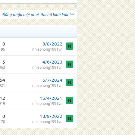
Đăng nhập một phát, tha hồ bình luận^^
0
8/8/2022
N
195
nhiephong1991vn
5
4/6/2023
N
363
nhiephong1991vn
54
5/7/2024
N
921
nhiephong1991vn
12
15/4/2021
N
919
nhiephong1991vn
0
13/8/2022
N
170
nhiephong1991vn