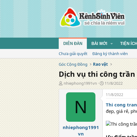
DIỄN ĐÀN
BÀI MỚI
TIỆN ÍC
Chưa giải quyết
Đăng ký thành viên
Góc Cộng Đồng
Rao vặt
Dịch vụ thi công trần
T
N
nhiephong1991vn
11/8/2022
á
g
c
à
11/8/2022
g
y
N
Thi cong tra
i
đ
ả
ă
đẹp, giá rẻ, p
n
g
nhiephong1991
vn
Ưu điểm trần