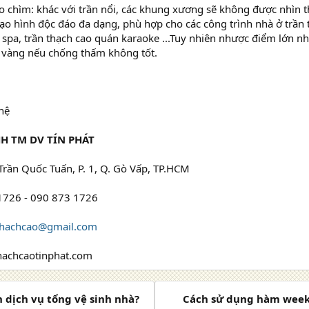
ao chìm: khác với trần nổi, các khung xương sẽ không được nhìn t
tạo hình độc đáo đa dạng, phù hợp cho các công trình nhà ở trần
 spa, trần thạch cao quán karaoke ...Tuy nhiên nhược điểm lớn nh
 ố vàng nếu chống thấm không tốt.
 hệ
H TM DV TÍN PHÁT
 Trần Quốc Tuấn, P. 1, Q. Gò Vấp, TP.HCM
1726 - 090 873 1726
thachcao@gmail.com
thachcaotinphat.com
 dịch vụ tổng vệ sinh nhà?
Cách sử dụng hàm week