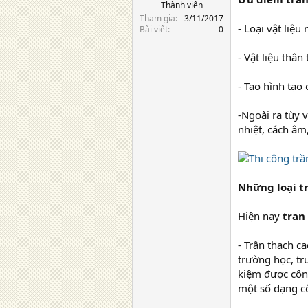
Thành viên
Tham gia
3/11/2017
- Loại vật liệu
Bài viết
0
- Vật liệu thâ
- Tạo hình tạo
-Ngoài ra tùy 
nhiệt, cách â
Những loại t
Hiện nay
tran
- Trần thạch c
trường học, tr
kiệm được công
một số dạng cô