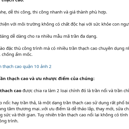
 nhẹ, dễ thi công, thi công nhanh và giá thành phù hợp.
n thiện với môi trường không có chất độc hại với sức khỏe con ngư
 dáng dễ dàng cho ra nhiều mẫu mã trần đa dạng.
vào đặc thù công trình mà có nhiều trần thạch cao chuyên dụng n
m, chống ẩm mốc.
rần thạch cao và ưu nhược điểm của chúng:
 thach cao
được chia ra làm 2 loại chính đó là trần nổi và trần ch
ao nổi: hay trần thả, là một dạng trần thạch cao sử dụng rất phổ b
ung tâm thương mại..với ưu điểm là dễ tháo lắp, thay mới, sửa chữa
 sức và thời gian. Tuy nhiên trần thạch cao nổi lại không có tín
ng trình.