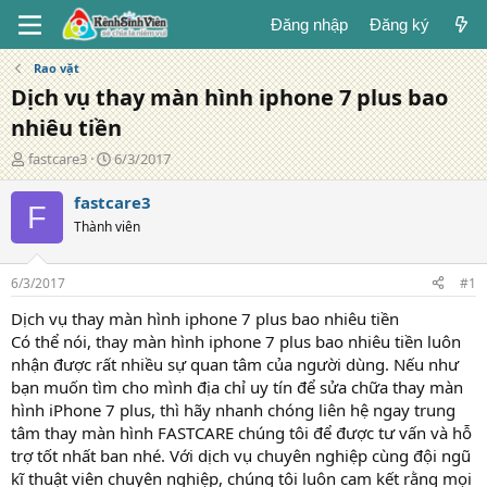
Đăng nhập
Đăng ký
Rao vặt
Dịch vụ thay màn hình iphone 7 plus bao
nhiêu tiền
T
N
fastcare3
6/3/2017
á
g
c
à
fastcare3
F
g
y
Thành viên
i
đ
ả
ă
n
6/3/2017
#1
g
Dịch vụ thay màn hình iphone 7 plus bao nhiêu tiền
Có thể nói, thay màn hình iphone 7 plus bao nhiêu tiền luôn
nhận được rất nhiều sự quan tâm của người dùng. Nếu như
bạn muốn tìm cho mình địa chỉ uy tín để sửa chữa thay màn
hình iPhone 7 plus, thì hãy nhanh chóng liên hệ ngay trung
tâm thay màn hình FASTCARE chúng tôi để được tư vấn và hỗ
trợ tốt nhất ban nhé. Với dịch vụ chuyên nghiệp cùng đội ngũ
kĩ thuật viên chuyên nghiệp, chúng tôi luôn cam kết rằng mọi