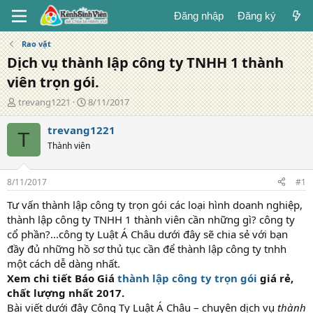
Đăng nhập
Đăng ký
Rao vặt
Dịch vụ thành lập công ty TNHH 1 thành
viên trọn gói.
T
N
trevang1221
8/11/2017
á
g
c
à
trevang1221
T
g
y
Thành viên
i
đ
ả
ă
n
8/11/2017
#1
g
Tư vấn thành lập công ty trọn gói các loại hình doanh nghiệp,
thành lập công ty TNHH 1 thành viên cần những gì? công ty
cổ phần?...công ty Luật Á Châu dưới đây sẽ chia sẻ với bạn
đầy đủ những hồ sơ thủ tục cần để thành lập công ty tnhh
một cách dễ dàng nhất.
Xem chi tiết Báo Giá
thành lập công ty trọn gói
giá rẻ,
chất lượng nhất 2017.
Bài viết dưới đây Công Ty Luật Á Châu – chuyên dịch vụ
thành