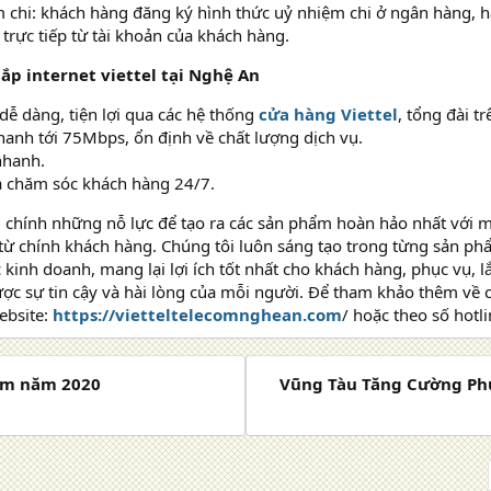
 chi: khách hàng đăng ký hình thức uỷ nhiệm chi ở ngân hàng, h
 trực tiếp từ tài khoản của khách hàng.
ắp internet viettel tại Nghệ An
dễ dàng, tiện lợi qua các hệ thống
cửa hàng Viettel
, tổng đài t
hanh tới 75Mbps, ổn định về chất lượng dịch vụ.
nhanh.
à chăm sóc khách hàng 24/7.
 chính những nỗ lực để tạo ra các sản phẩm hoàn hảo nhất với m
từ chính khách hàng. Chúng tôi luôn sáng tạo trong từng sản ph
 kinh doanh, mang lại lợi ích tốt nhất cho khách hàng, phục vụ, l
ợc sự tin cậy và hài lòng của mỗi người. Để tham khảo thêm về cá
ebsite:
https://vietteltelecomnghean.com
/ hoặc theo số hotl
hcm năm 2020
Vũng Tàu Tăng Cường Ph