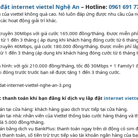
 đặt internet viettel Nghệ An
– Hotline:
0961 691 7
ụ của viettel không quá cao. Nó luôn đáp ứng được nhu cầu của n
ác hoạt động giải trí khác.
truyền 30Mbps với giá cước 165.000 đồng/tháng. Được miễn phí l
g từ 1 đến 3 tháng ( áp dụng khi khách hàng đóng cước từ 6 tháng 
truyền 40Mbps, giá cước 180.000 đồng/tháng. Được miễn phí lắp 
ừ 1 đến 3 tháng (áp dụng khi khách hàng đóng cước từ 6 tháng tr
n hình: với gói 210.000 đồng/tháng, tốc độ 30Mbps + 1 Family1 
i đóng trước trước bạn sẽ được tặng 1 đến 3 tháng cước.
 thanh toán khi bạn đăng kí dịch vụ lắp đặt
internet viett
án tại cửa hàng: khách hàng giao dịch trực tiếp tại cửa hàng.
án tại nhà: nhân viên của Viettel thông báo cước hàng tháng và th
là 5.000 đồng/tháng.
án bằng dịch vụ BankPlus: thanh toán ngay trên di động có sim đ
ị thanh toán, số tiền trừ trực tiếp vào tài khoản ngân hàng của b