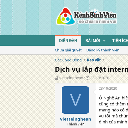
DIỄN ĐÀN
BÀI MỚI
TIỆN ÍC
Chưa giải quyết
Đăng ký thành viên
Góc Cộng Đồng
Rao vặt
Dịch vụ lắp đặt inter
T
N
viettelnghean
23/10/2020
á
g
c
à
23/10/2020
g
y
V
Ở Nghệ An hiện
i
đ
ả
ă
cũng có thêm n
n
mạng nào có dị
g
vụ tốt mà chún
viettelnghean
định của mình
Thành viên