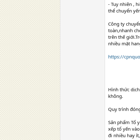
- Tuy nhiên , 
thể chuyển yến
Công ty chuyể
toàn,nhanh chó
trên thế giới.
nhiều mặt han
https://cpnquo
Hình thức dịc
không.
Quy trình đón
Sản phẩm Tổ yế
xếp tổ yến vào
đi nhiều hay í