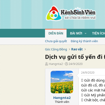
DIỄN ĐÀN
BÀI MỚI
TIỆN ÍC
Chưa giải quyết
Đăng ký thành viên
Góc Cộng Đồng
Rao vặt
Dịch vụ gửi tổ yến đi
T
N
Hangnta2
24/9/2020
á
g
c
à
24/9/2020
g
y
 Gửi đồ dùng 
i
đ
ả
ă
Gửi đồ cổ, đồ 
n
Gửi các mặt hà
g
 Gửi Mỹ phẩ
Hangnta2
 Chất bột, ch
Thành viên