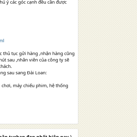
chú ý các góc cạnh đều cần được
ml
c thủ tục gửi hàng ,nhận hàng cũng
hút sau ,nhân viên của công ty sẽ
khách.
àng sau sang Đài Loan:
ò chơi, máy chiếu phim, hệ thống
ăn turban đẹp nhất hiện nay 〉