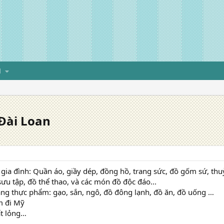
H
 Đài Loan
gia đình: Quần áo, giầy dép, đồng hồ, trang sức, đồ gốm sứ, thuỷ
sưu tập, đồ thể thao, và các món đồ độc đáo...
ng thực phẩm: gạo, sắn, ngô, đồ đông lạnh, đồ ăn, đồ uống …
m đi Mỹ
ất lỏng…