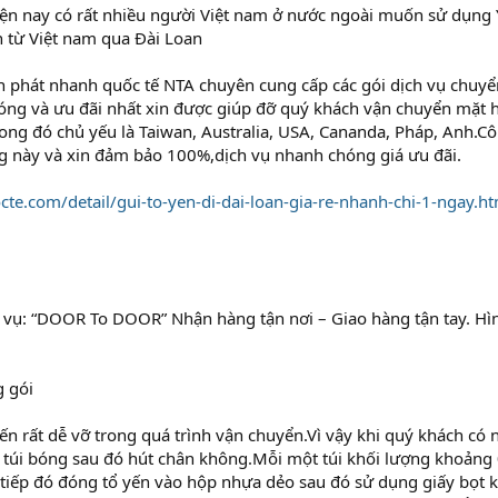
hiện nay có rất nhiều người Việt nam ở nước ngoài muốn sử dụng
 từ Việt nam qua Đài Loan
n phát nhanh quốc tế NTA chuyên cung cấp các gói dịch vụ chuyể
ng và ưu đãi nhất xin được giúp đỡ quý khách vận chuyển mặt ha
Trong đó chủ yếu là Taiwan, Australia, USA, Cananda, Pháp, Anh.C
g này và xin đảm bảo 100%,dịch vụ nhanh chóng giá ưu đãi.
cte.com/detail/gui-to-yen-di-dai-loan-gia-re-nhanh-chi-1-ngay.ht
h vụ: “DOOR To DOOR” Nhận hàng tận nơi – Giao hàng tận tay. H
g gói
n rất dễ vỡ trong quá trình vận chuyển.Vì vậy khi quý khách có
 túi bóng sau đó hút chân không.Mỗi một túi khối lượng khoảng 
t,tiếp đó đóng tổ yến vào hộp nhựa dẻo sau đó sử dụng giấy bọt kh