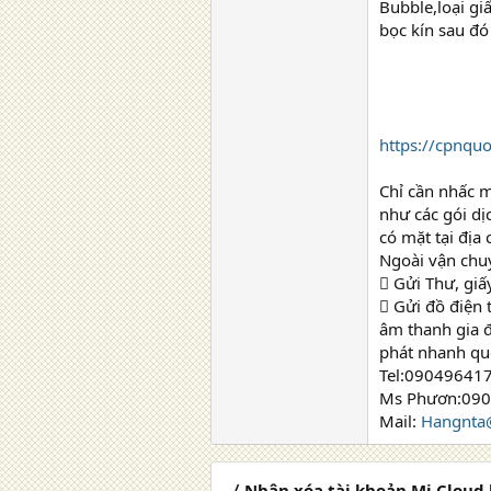
Bubble,loại gi
bọc kín sau đ
https://cpnquo
Chỉ cần nhấc 
như các gói dị
có mặt tại địa
Ngoài vận chuy
 Gửi Thư, giấy
 Gửi đồ điện 
âm thanh gia đ
phát nhanh qu
Tel:09049641
Ms Phươn:0904
Mail:
Hangnta
〈 Nhận xóa tài khoản Mi Cloud 