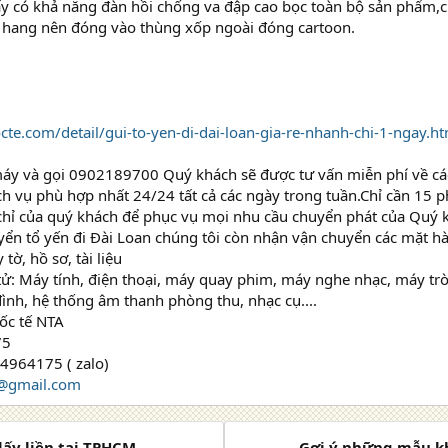
ấy có khả năng đàn hồi chống va đập cao bọc toàn bộ sản phẩm,
ó hang nên đóng vào thùng xốp ngoài đóng cartoon.
cte.com/detail/gui-to-yen-di-dai-loan-gia-re-nhanh-chi-1-ngay.ht
máy và gọi 0902189700 Quý khách sẽ được tư vấn miễn phí về cá
ch vụ phù hợp nhất 24/24 tất cả các ngày trong tuần.Chỉ cần 15 p
 chỉ của quý khách để phục vụ mọi nhu cầu chuyển phát của Quý 
ển tổ yến đi Đài Loan chúng tôi còn nhận vận chuyển các mặt h
 tờ, hồ sơ, tài liệu
tử: Máy tính, điện thoại, máy quay phim, máy nghe nhạc, máy tr
ình, hệ thống âm thanh phòng thu, nhạc cụ....
ốc tế NTA
75
964175 ( zalo)
@gmail.com
lấy liền tại TPHCM
Gợi ý những mẫu kh