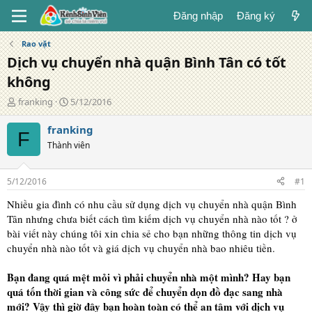
Đăng nhập
Đăng ký
Rao vặt
Dịch vụ chuyển nhà quận Bình Tân có tốt
không
T
N
franking
5/12/2016
á
g
c
à
franking
F
g
y
Thành viên
i
đ
ả
ă
n
5/12/2016
#1
g
Nhiều gia đình có nhu cầu sử dụng dịch vụ chuyển nhà quận Bình
Tân nhưng chưa biết cách tìm kiếm dịch vụ chuyển nhà nào tốt ? ở
bài viết này chúng tôi xin chia sẻ cho bạn những thông tin dịch vụ
chuyển nhà nào tốt và giá dịch vụ chuyển nhà bao nhiêu tiền.
Bạn đang quá mệt mỏi vì phải chuyển nhà một mình? Hay bạn
quá tốn thời gian và công sức để chuyển dọn đồ đạc sang nhà
mới? Vậy thì giờ đây bạn hoàn toàn có thể an tâm với dịch vụ