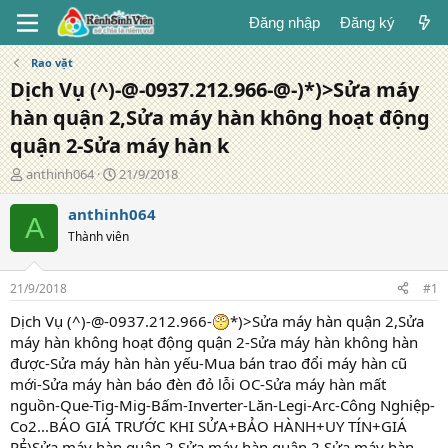
Đăng nhập
Đăng ký
Rao vặt
Dịch Vụ (^)-@-0937.212.966-@-)*)>Sửa máy
hàn quận 2,Sửa máy hàn không hoạt động
quận 2-Sửa máy hàn k
T
N
anthinh064
21/9/2018
á
g
c
à
anthinh064
A
g
y
Thành viên
i
đ
ả
ă
n
21/9/2018
#1
g
Dịch Vụ (^)-@-0937.212.966-
*)>Sửa máy hàn quận 2,Sửa
máy hàn không hoạt động quận 2-Sửa máy hàn không hàn
được-Sửa máy hàn hàn yếu-Mua bán trao đổi máy hàn cũ
mới-Sửa máy hàn báo đèn đỏ lỗi OC-Sửa máy hàn mất
nguồn-Que-Tig-Mig-Bấm-Inverter-Lăn-Legi-Arc-Công Nghiệp-
Co2...BÁO GIÁ TRƯỚC KHI SỬA+BẢO HÀNH+UY TÍN+GIÁ
RẺ)Sửa máy hàn quận 2,Sửa máy hàn quận 2,Sửa máy hàn