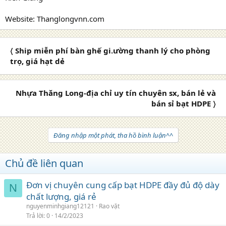
Website: Thanglongvnn.com
〈 Ship miễn phí bàn ghế gi.ường thanh lý cho phòng
trọ, giá hạt dẻ
Nhựa Thăng Long-địa chỉ uy tín chuyên sx, bán lẻ và
bán sỉ bạt HDPE 〉
Đăng nhập một phát, tha hồ bình luận^^
Chủ đề liên quan
Đơn vị chuyên cung cấp bạt HDPE đầy đủ độ dày
N
chất lượng, giá rẻ
nguyenminhgiang12121
Rao vặt
Trả lời
0
14/2/2023