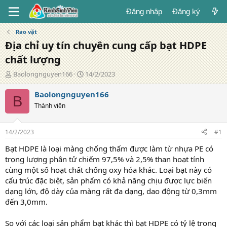
Đăng nhập
Đăng ký
Rao vặt
Địa chỉ uy tín chuyên cung cấp bạt HDPE
chất lượng
T
N
Baolongnguyen166
14/2/2023
á
g
c
à
Baolongnguyen166
B
g
y
Thành viên
i
đ
ả
ă
n
14/2/2023
#1
g
Bạt HDPE là loại màng chống thấm được làm từ nhựa PE có
trọng lượng phân tử chiếm 97,5% và 2,5% than hoạt tính
cùng một số hoạt chất chống oxy hóa khác. Loại bạt này có
cấu trúc đặc biệt, sản phẩm có khả năng chịu được lực biến
dạng lớn, độ dày của màng rất đa dạng, dao động từ 0,3mm
đến 3,0mm.
So với các loại sản phẩm bạt khác thì bạt HDPE có tỷ lệ trong