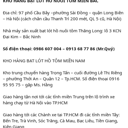
KHO HÀNG BẠT LÓT HỒ NUÔI TÔM MIỀN BẮC
Địa chỉ: 97 phố Cầu Bây –phường Sài Đồng – quận Long Biên
– Hà Nội (cách chân cầu Thanh Trì 200 mét, QL 5 cũ, Hà Nội)
Nhà máy sản xuất bạt lót hồ nuôi tôm Thăng Long: lô 3 KCN
Đại Kim – Bắc Ninh
Số điện thoại: 0986 607 004 – 0913 68 77 86 (Mr.Quý)
KHO HÀNG BẠT LÓT HỒ TÔM MIỀN NAM
Kho trung chuyển hàng Trọng Tấn – cuối đường Lê Thị Riêng
– phường Thới An – Quận 12 – Tp.HCM. Số điện thoại 0916
95 95 75 – gặp Ms. Hằng
Giao hàng tận nơi tới các tỉnh miền Trung trên lộ trình xe
hàng chạy từ Hà Nội vào TP.HCM
Giao hàng tới các Chành xe tại TP.HCM đi các tỉnh miền Tây:
Bến Tre, Trà Vinh, Sóc Trăng, Cà Mau, Bạc Liêu, Tiền Giang,
Kiên Giang