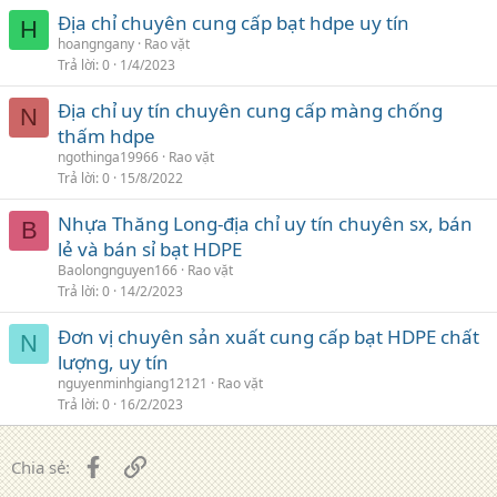
Địa chỉ chuyên cung cấp bạt hdpe uy tín
H
hoangngany
Rao vặt
Trả lời
0
1/4/2023
Địa chỉ uy tín chuyên cung cấp màng chống
N
thấm hdpe
ngothinga19966
Rao vặt
Trả lời
0
15/8/2022
Nhựa Thăng Long-địa chỉ uy tín chuyên sx, bán
B
lẻ và bán sỉ bạt HDPE
Baolongnguyen166
Rao vặt
Trả lời
0
14/2/2023
Đơn vị chuyên sản xuất cung cấp bạt HDPE chất
N
lượng, uy tín
nguyenminhgiang12121
Rao vặt
Trả lời
0
16/2/2023
Facebook
Liên kết
Chia sẻ: