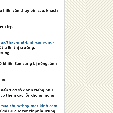
 hiện cần thay pin sau, khách
iên hệ.
hua/thay-mat-kinh-cam-ung-
t trên thị trường.
msung.
iờ khiến Samsung bị nóng, ảnh
ạng.
 đến 1 cơ sở danh tiếng như
h có thêm các lỗi không mong
/sua-chua/thay-mat-kinh-cam-
hế độ BH cực tốt từ phía Trung