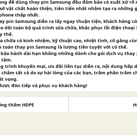
ng để dùng thay pin Samsung đều đảm bào có xuất xứ rõ 
sở vật chất hoàn thiện, tiên tiến nhất nhằm tạo ra những 
tphone thấp nhất.
ay pin Samsung diễn ra lấy ngay thuận tiện, khách hàng có
eo dõi toàn bộ quá trình sửa chữa, khắc phục lỗi điện thoạ
y thế.
 chữa có kinh nhiệm, kỹ thuật cao, nhiệt tình, cố gắng cù
h toán thay pin Samsung là lượng tiền tuyệt vời có thể.
 bảo hành dài hạn không những dành cho gói dịch vụ thay 
 tâm.
 trình khuyến mại, ưu đãi liên tục diễn ra, nội dung hấp 
châm tất cả do sự hài lòng của các bạn, trăm phần trăm c
ất vọng.
 được đón tiếp và phục vụ khách hàng!
hống thấm HDPE
H