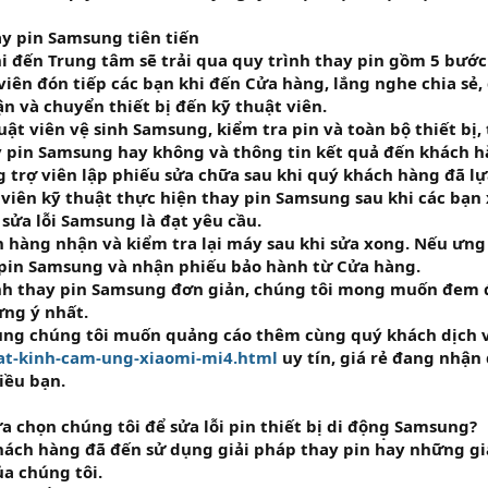
ay pin Samsung tiên tiến
i đến Trung tâm sẽ trải qua quy trình thay pin gồm 5 bước
viên đón tiếp các bạn khi đến Cửa hàng, lắng nghe chia sẻ
n và chuyển thiết bị đến kỹ thuật viên.
uật viên vệ sinh Samsung, kiểm tra pin và toàn bộ thiết bị, t
y pin Samsung hay không và thông tin kết quả đến khách h
g trợ viên lập phiếu sửa chữa sau khi quý khách hàng đã l
 viên kỹ thuật thực hiện thay pin Samsung sau khi các bạn
sửa lỗi Samsung là đạt yêu cầu.
h hàng nhận và kiểm tra lại máy sau khi sửa xong. Nếu ưng
 pin Samsung và nhận phiếu bảo hành từ Cửa hàng.
nh thay pin Samsung đơn giản, chúng tôi mong muốn đem đ
ưng ý nhất.
ng chúng tôi muốn quảng cáo thêm cùng quý khách dịch 
t-kinh-cam-ung-xiaomi-mi4.html
uy tín, giá rẻ đang nhận
iều bạn.
ựa chọn chúng tôi để sửa lỗi pin thiết bị di động̣ Samsung?
hách hàng đã đến sử dụng giải pháp thay pin hay những giả
ủa chúng tôi.