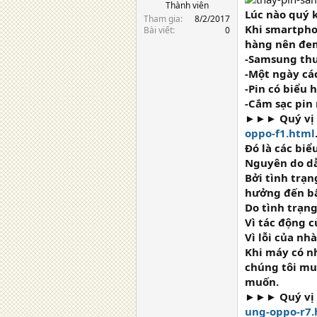
Thành viên
Lúc nào quý k
Tham gia
8/2/2017
Khi smartpho
Bài viết
0
hàng nên đem
-Samsung thư
-Một ngày các
-Pin có biểu 
-Cắm sạc pin
►►► Quý vị c
oppo-f1.html
Đó là các biể
Nguyên do dẫn
Bởi tình trạ
hưởng đến bấ
Do tình trạng
Vì tác động c
Vì lỗi của nh
Khi máy có n
chúng tôi mu
muốn.
►►► Quý vị c
ung-oppo-r7.