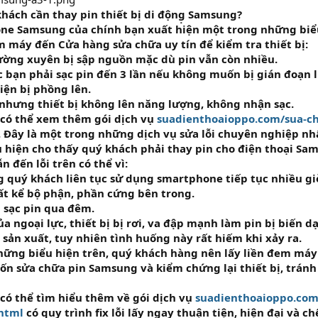
hách cần thay pin thiết bị di động̣ Samsung?
ne Samsung của chính bạn xuất hiện một trong những biểu
 máy đến Cửa hàng sửa chữa uy tín để kiểm tra thiết bị:
ờng xuyên bị sập nguồn mặc dù pin vẫn còn nhiều.
 bạn phải sạc pin đến 3 lần nếu không muốn bị gián đoạn l
hiện bị phồng lên.
 nhưng thiết bị không lên năng lượng, không nhận sạc.
ó thể xem thêm gói dịch vụ
suadienthoaioppo.com/sua-c
. Đây là một trong những dịch vụ sửa lỗi chuyên nghiệp nhấ
u hiện cho thấy quý khách phải thay pin cho điện thoại Sa
 đến lỗi trên có thể vì:
ng quý khách liên tục sử dụng smartphone tiếp tục nhiều g
t kể bộ phận, phần cứng bên trong.
 sạc pin qua đêm.
ủa ngoại lực, thiết bị bị rơi, va đập mạnh làm pin bị biến d
à sản xuất, tuy nhiên tình huống này rất hiếm khi xảy ra.
hững biểu hiện trên, quý khách hàng nên lấy liền đem máy
ốn sửa chữa pin Samsung và kiểm chứng lại thiết bị, trán
ó thể tìm hiểu thêm về gói dịch vụ
suadienthoaioppo.com
html
có quy trình fix lỗi lấy ngay thuận tiện, hiện đại và c