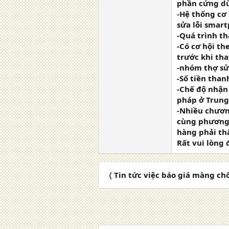
phần cứng dù
-Hệ thống cơ 
sửa lỗi smar
-Quá trình th
-Có cơ hội th
trước khi tha
-nhóm thợ sửa
-Số tiền than
-Chế độ nhận
pháp ở Trung
-Nhiều chương
cùng phương 
hàng phải th
Rất vui lòng
〈 Tin tức việc báo giá màng c