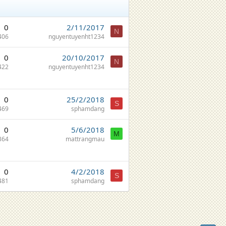
0
2/11/2017
N
406
nguyentuyenht1234
0
20/10/2017
N
422
nguyentuyenht1234
0
25/2/2018
S
469
sphamdang
0
5/6/2018
M
364
mattrangmau
0
4/2/2018
S
481
sphamdang