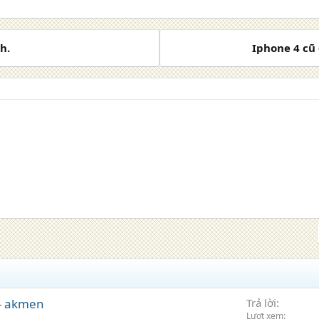
h.
Iphone 4 cũ 
 - akmen
Trả lời
Lượt xem