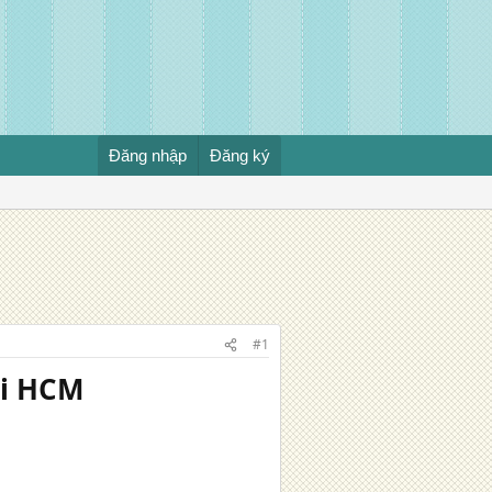
Đăng nhập
Đăng ký
#1
ại HCM