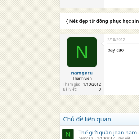
〈 Nét đẹp từ đồng phục học sin
2/10/2012
N
bay cao
namgaru
Thành viên
Tham gia
1/10/2012
Bài viết
0
Chủ đề liên quan
Thế giới quần jean nam
N
namgaru
1/10/2012
Rao vặt