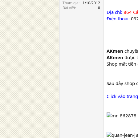
Tham gia
1/10/2012
Bài viết
0
Địa chỉ:
864 Cá
Điện thoại:
097
AKmen
chuyên
AKmen
được t
Shop mặt tiền 
Sau đây shop 
Click vào tra