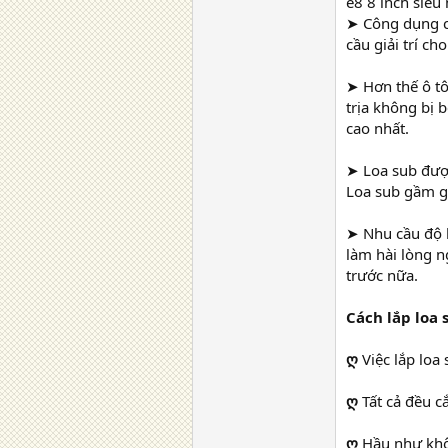
e8 8 inch siêu
➤ Công dụng c
cầu giải trí c
➤ Hơn thế ô tô
trịa không bị 
cao nhất.
➤ Loa sub được
Loa sub gầm gh
➤ Nhu cầu độ 
làm hài lòng n
trước nữa.
Cách lắp loa 
ღ
Việc lắp loa
ღ
Tất cả đều c
ღ
Hầu như khô