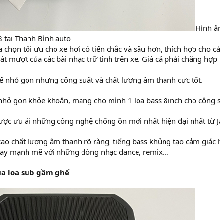
Hình ả
 tại Thanh Bình auto
a chọn tối ưu cho xe hơi có tiến chắc và sâu hơn, thích hợp cho c
t mượt của các bài nhạc trữ tình trên xe. Giá cả phải chăng hợp lý
ế nhỏ gọn nhưng công suất và chất lượng âm thanh cực tốt.
 nhỏ gọn khỏe khoắn, mang cho mình 1 loa bass 8inch cho công s
ợc ưu ái những công nghệ chống ồn mới nhất hiện đại nhất từ J
ao chất lượng âm thanh rõ ràng, tiếng bass khủng tạo cảm giác 
 hay mạnh mẽ với những dòng nhạc dance, remix…
a loa sub gầm ghế