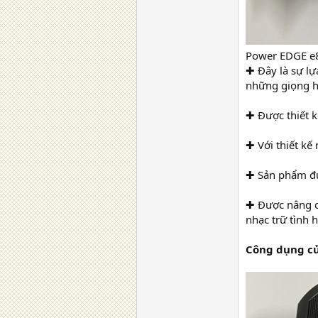
Power EDGE e8
✚ Đây là sự lự
những giọng há
✚ Được thiết k
✚ Với thiết kế
✚ Sản phẩm đư
✚ Được nâng c
nhạc trữ tình
Công dụng củ