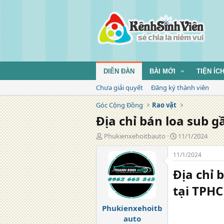
DIỄN ĐÀN
BÀI MỚI
TIỆN ÍC
Chưa giải quyết
Đăng ký thành viên
Góc Cộng Đồng
Rao vặt
Địa chỉ bán loa sub 
T
N
Phukienxehoitbauto
11/1/2024
á
g
c
à
11/1/2024
g
y
Địa chỉ 
i
đ
ả
ă
tại TPH
n
g
Phukienxehoitb
auto