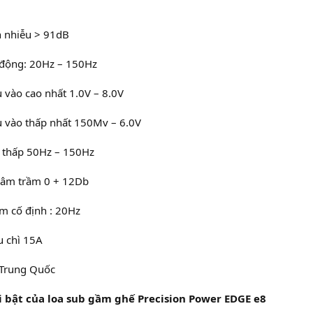
n nhiễu > 91dB
 động: 20Hz – 150Hz
 vào cao nhất 1.0V – 8.0V
 vào thấp nhất 150Mv – 6.0V
 thấp 50Hz – 150Hz
 âm trầm 0 + 12Db
m cố định : 20Hz
u chì 15A
 Trung Quốc
i bật của loa sub gầm ghế Precision Power EDGE e8