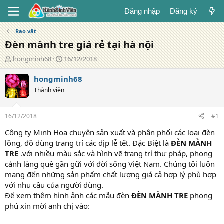
Đăng nhập
Đăng ký
Rao vặt
Đèn mành tre giá rẻ tại hà nội
T
N
hongminh68
16/12/2018
á
g
c
à
hongminh68
g
y
Thành viên
i
đ
ả
ă
n
16/12/2018
#1
g
Công ty Minh Hoa chuyên sản xuất và phân phối các loại đèn
lồng, đồ dùng trang trí các dịp lễ tết. Đặc Biệt là
ĐÈN MÀNH
TRE
.với nhiều màu sắc và hình vẽ trang trí thư pháp, phong
cảnh làng quê gần gữi với đời sống Việt Nam. Chúng tôi luôn
mang đến những sản phẩm chất lượng giá cả hợp lý phù hợp
với nhu cầu của người dùng.
Để xem thêm hình ảnh các mẫu đèn
ĐÈN MÀNH TRE
phong
phú xin mời anh chị vào: