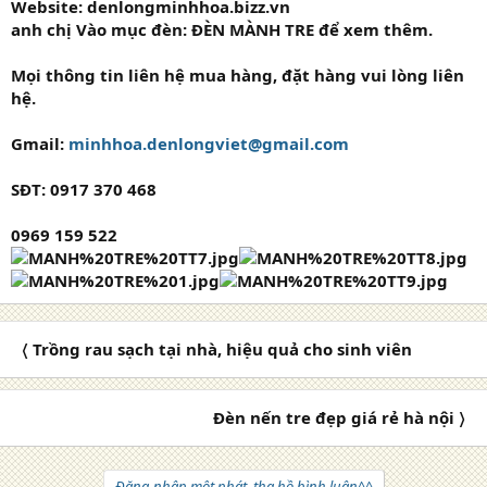
Website: denlongminhhoa.bizz.vn
anh chị Vào mục đèn: ĐÈN MÀNH TRE để xem thêm.
Mọi thông tin liên hệ mua hàng, đặt hàng vui lòng liên
hệ.
Gmail:
minhhoa.denlongviet@gmail.com
SĐT: 0917 370 468
0969 159 522
〈 Trồng rau sạch tại nhà, hiệu quả cho sinh viên
Đèn nến tre đẹp giá rẻ hà nội 〉
Đăng nhập một phát, tha hồ bình luận^^