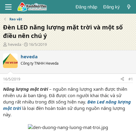
Đăng nhập
Đăng ký
Rao vặt
Đèn LED năng lượng mặt trời và một số
điều nên chú ý
T
N
heveda
16/5/2019
á
g
c
à
heveda
g
y
Công ty TNHH Heveda
i
đ
ả
ă
n
16/5/2019
#1
g
Năng lượng mặt trời
– nguồn năng lượng xanh được thiên
nhiên ưu ái ban tặng. Đã được con người khai thác và sử
dụng rất nhiều trong đời sống hiện nay.
Đèn Led năng lượng
mặt trời
là loại đèn hoàn toàn sử dụng nguồn năng lượng
này.