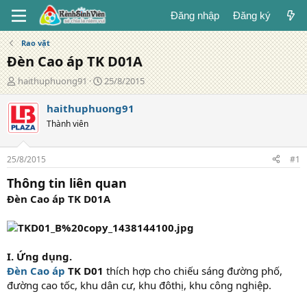
Đăng nhập
Đăng ký
Rao vặt
Đèn Cao áp TK D01A
T
N
haithuphuong91
25/8/2015
á
g
c
à
haithuphuong91
g
y
Thành viên
i
đ
ả
ă
n
25/8/2015
#1
g
Thông tin liên quan
Đèn Cao áp TK D01A
I. Ứng dụng.
Đèn Cao áp
TK D01
thích hợp cho chiếu sáng đường phố,
đường cao tốc, khu dân cư, khu đôthị, khu công nghiệp.