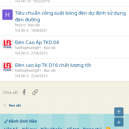
Trả lời
19
18/2/2019
Tiêu chuẩn công suất bóng đèn dự định sử dụng
H
đèn đường
hecico
Rao vặt
Trả lời
0
16/8/2021
Đèn Cao Áp TKD 04
haithuphuong91
Rao vặt
Trả lời
0
27/8/2015
Đèn cao áp TK D16 chất lượng tốt
haithuphuong91
Rao vặt
Trả lời
0
22/4/2015
Facebook
Liên kết
Chia sẻ:
Rao vặt
Top
Kênh Sinh Viên
Bot