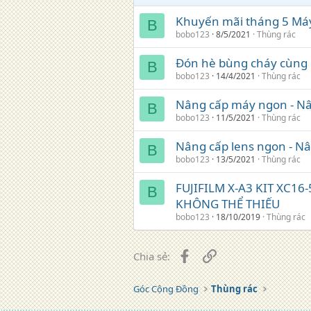
Khuyến mãi tháng 5 Má
B
bobo123
8/5/2021
Thùng rác
Đón hè bùng cháy cùng 
B
bobo123
14/4/2021
Thùng rác
Nâng cấp máy ngon - N
B
bobo123
11/5/2021
Thùng rác
Nâng cấp lens ngon - N
B
bobo123
13/5/2021
Thùng rác
FUJIFILM X-A3 KIT XC16
B
KHÔNG THỂ THIẾU
bobo123
18/10/2019
Thùng rác
Facebook
Liên kết
Chia sẻ:
Góc Cộng Đồng
Thùng rác