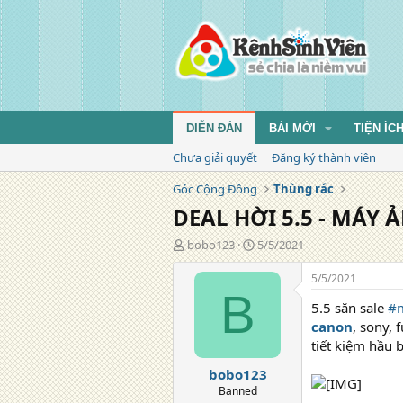
DIỄN ĐÀN
BÀI MỚI
TIỆN ÍC
Chưa giải quyết
Đăng ký thành viên
Góc Cộng Đồng
Thùng rác
DEAL HỜI 5.5 - MÁY
T
N
bobo123
5/5/2021
á
g
c
à
5/5/2021
g
y
B
5.5 săn sale
#
i
đ
ả
ă
canon
, sony,
n
tiết kiệm hầu b
g
bobo123
Banned