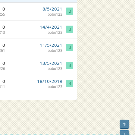
0
8/5/2021
B
255
bobo123
0
14/4/2021
B
213
bobo123
0
11/5/2021
B
261
bobo123
0
13/5/2021
B
226
bobo123
0
18/10/2019
B
411
bobo123
Top
Bot