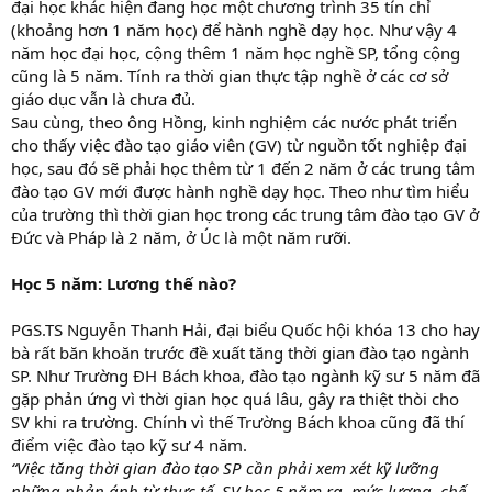
đại học khác hiện đang học một chương trình 35 tín chỉ
(khoảng hơn 1 năm học) để hành nghề dạy học. Như vậy 4
năm học đại học, cộng thêm 1 năm học nghề SP, tổng cộng
cũng là 5 năm. Tính ra thời gian thực tập nghề ở các cơ sở
giáo dục vẫn là chưa đủ.
Sau cùng, theo ông Hồng, kinh nghiệm các nước phát triển
cho thấy việc đào tạo giáo viên (GV) từ nguồn tốt nghiệp đại
học, sau đó sẽ phải học thêm từ 1 đến 2 năm ở các trung tâm
đào tạo GV mới được hành nghề dạy học. Theo như tìm hiểu
của trường thì thời gian học trong các trung tâm đào tạo GV ở
Đức và Pháp là 2 năm, ở Úc là một năm rưỡi.
Học 5 năm: Lương thế nào?
PGS.TS Nguyễn Thanh Hải, đại biểu Quốc hội khóa 13 cho hay
bà rất băn khoăn trước đề xuất tăng thời gian đào tạo ngành
SP. Như Trường ĐH Bách khoa, đào tạo ngành kỹ sư 5 năm đã
gặp phản ứng vì thời gian học quá lâu, gây ra thiệt thòi cho
SV khi ra trường. Chính vì thế Trường Bách khoa cũng đã thí
điểm việc đào tạo kỹ sư 4 năm.
“Việc tăng thời gian đào tạo SP cần phải xem xét kỹ lưỡng
những phản ánh từ thực tế. SV học 5 năm ra, mức lương, chế