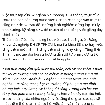
Việc thực tập của SV ngành SP khoảng 3 - 4 tháng, thực tế là
chưa thể nào đáp ứng dụng việc kiến thức đã học vào thực tế
cũng như để SV trau dồi những kinh nghiệm đứng lớp, xử lý
tình huống, kỹ năng SP…. để chuẩn bị cho công việc giảng dạy
chính thức.
Thừa nhận điều này nhưng học viên cao học Nguyễn Đăng
Khoa, tốt nghiệp ĐH SP TPHCM khoa Sử khoá 33 cho hay, việc
tăng thêm một năm là tăng thêm cái gì, dạy cái gì…Tăng thêm
1 năm thực tập đòi hỏi sự hướng dẫn tốt từ phía trường SP,
còn trường không theo sát thì rất lãng phí.
“Hơn nữa cũng cần giải được bài toán, nếu SV học thêm 1 năm
thì khi ra trường phải cho họ một mức lương tương xứng đủ
sống. SV đi học - nhất là SV ngành SP mang tiếng "con nhà
nghèo" - ai cũng mong học ra trường để phụ giúp gia đình
nhưng hiện nay lương GV không đủ sống. Lương bèo bọt mà
tăng thời gian học có đáng không?”
, học viên này đặt câu hỏi.
Trước lo lắng của nhiều người, việc tăng thời gian đào tạo sẽ
mất thêm thời gian, mất cơ hội việc làm và mức lương ra