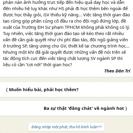
phàn nàn ảnh hưởng trực tiếp đến hiệu quả dạy học và dẫn
đến nhiều hệ luỵ khác như HS phải đi học thêm bên ngoài để
được học thầy giỏi, GV thiếu kỹ năng… Việc tăng thời gian đào
tạo cũng góp phần củng cố đầu ra cho đội ngũ đứng lớp, đề
xuất của Trường ĐH Sư phạm TPHCM không phải không có lý.
Tuy nhiên, việc tăng thời gian đào tạo sẽ kéo theo rất nhiều
vấn đề cần giải quyết như chi phí đào tào, đội ngũ giảng viên
ở trường SP, tăng ương cho GV, thiết kế lại chương trình học…
Nhưng một khi đã giải quyết được những vấn đề nói trên sẽ
tác động tích cực đến việc tăng chất lượng SV ngành SP thì
liệu có cần “cơi nới” thời gian học?
Theo Dân Trí
〈 Muốn hiểu bài, phải học thêm?
Ba sự thật 'đắng chát' về ngành hot 〉
Đăng nhập một phát, tha hồ bình luận^^