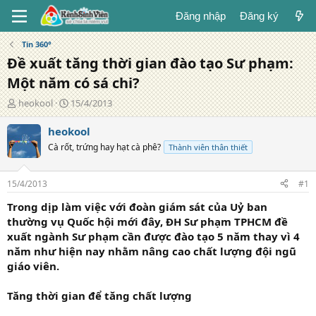
Đăng nhập
Đăng ký
Tin 360°
Đề xuất tăng thời gian đào tạo Sư phạm:
Một năm có sá chi?
T
N
heokool
15/4/2013
á
g
c
à
heokool
g
y
Cà rốt, trứng hay hạt cà phê?
Thành viên thân thiết
i
đ
ả
ă
n
15/4/2013
#1
g
Trong dịp làm việc với đoàn giám sát của Uỷ ban
thường vụ Quốc hội mới đây, ĐH Sư phạm TPHCM đề
xuất ngành Sư phạm cần được đào tạo 5 năm thay vì 4
năm như hiện nay nhằm nâng cao chất lượng đội ngũ
giáo viên.
Tăng thời gian để tăng chất lượng